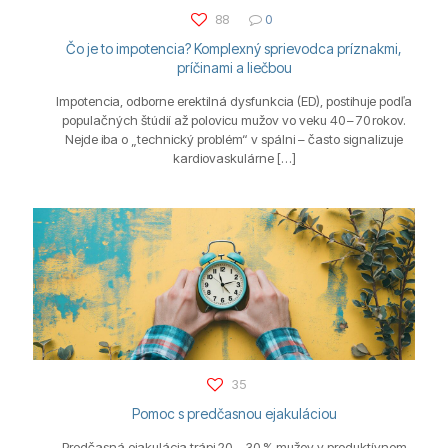
88
0
Čo je to impotencia? Komplexný sprievodca príznakmi,
príčinami a liečbou
Impotencia, odborne erektilná dysfunkcia (ED), postihuje podľa
populačných štúdií až polovicu mužov vo veku 40 – 70 rokov.
Nejde iba o „technický problém“ v spálni – často signalizuje
kardiovaskulárne
[…]
35
Pomoc s predčasnou ejakuláciou
Predčasná ejakulácia trápi 20 – 30 % mužov v produktívnom