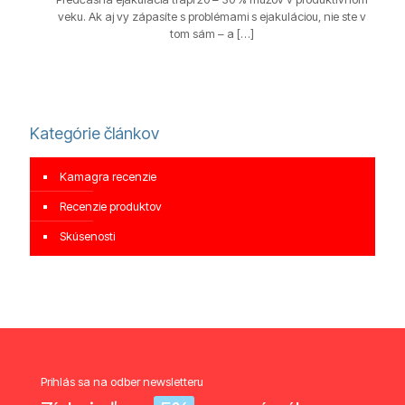
veku. Ak aj vy zápasíte s problémami s ejakuláciou, nie ste v
tom sám – a
[…]
Kategórie článkov
Kamagra recenzie
Recenzie produktov
Skúsenosti
Prihlás sa na odber newsletteru