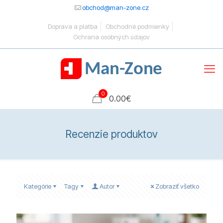
obchod@man-zone.cz
Doprava a platba
Obchodné podmienky
Ochrana osobných údajov
0
0.00
€
Recenzie produktov
Kategórie
Tagy
Autor
Zobraziť všetko