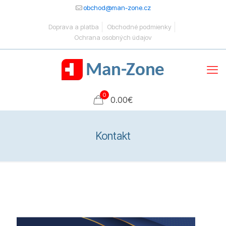
obchod@man-zone.cz
Doprava a platba
Obchodné podmienky
Ochrana osobných údajov
0
0.00
€
Kontakt