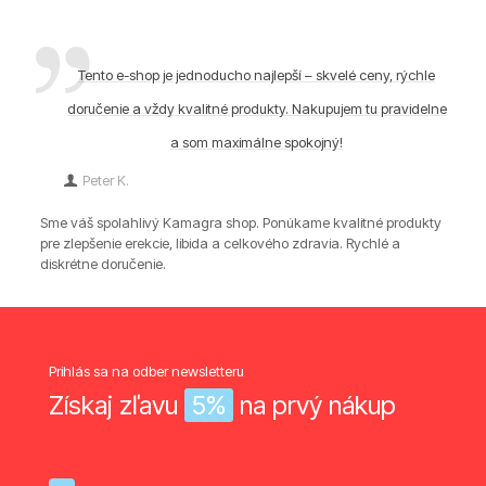
Tento e-shop je jednoducho najlepší – skvelé ceny, rýchle
doručenie a vždy kvalitné produkty. Nakupujem tu pravidelne
a som maximálne spokojný!
Peter K.
Sme váš spolahlivý Kamagra shop. Ponúkame kvalitné produkty
pre zlepšenie erekcie, libida a celkového zdravia. Rychlé a
diskrétne doručenie.
Prihlás sa na odber newsletteru
Získaj zľavu
5%
na prvý nákup