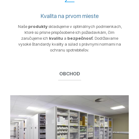
Kvalita na prvom mieste
Naše
produkty
skladujeme v optimálnych podmienkach,
ktoré sú prísne prispôsobené ich požiadavkám, čím
zaručujeme ich
kvalitu
a
bezpečnosť
. Dodržiavame
vysoké štandardy kvality a súlad s právnymi normami na
ochranu spotrebiteľov.
OBCHOD