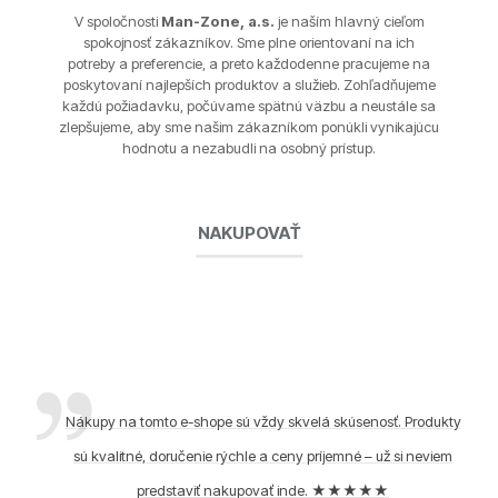
V spoločnosti
Man-Zone, a.s.
je naším hlavný cieľom
spokojnosť zákazníkov. Sme plne orientovaní na ich
potreby a preferencie, a preto každodenne pracujeme na
poskytovaní najlepších produktov a služieb. Zohľadňujeme
každú požiadavku, počúvame spätnú väzbu a neustále sa
zlepšujeme, aby sme našim zákazníkom ponúkli vynikajúcu
hodnotu a nezabudli na osobný prístup.
NAKUPOVAŤ
Nákupy na tomto e-shope sú vždy skvelá skúsenosť. Produkty
sú kvalitné, doručenie rýchle a ceny príjemné – už si neviem
predstaviť nakupovať inde. ★★★★★