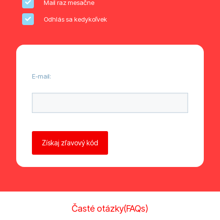
Mail raz mesačne
Odhlás sa kedykoľvek
E-mail:
Ponechte toto pole prázdné.
Časté otázky(FAQs)