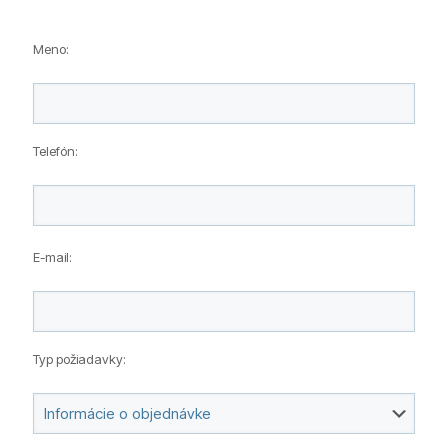
Meno:
Telefón:
Please leave this field empty.
E-mail:
Typ požiadavky: