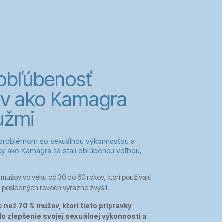
obľúbenosť
ov ako Kamagra
užmi
 problémom so sexuálnou výkonnosťou a
y ako Kamagra sa stali obľúbenou voľbou,
mužov vo veku od 30 do 60 rokov, ktorí používajú
 posledných rokoch výrazne zvýšil.
c než 70 % mužov, ktorí tieto prípravky
o zlepšenie svojej sexuálnej výkonnosti a