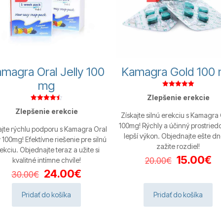
magra Oral Jelly 100
Kamagra Gold 100
mg
Hodnotenie
Zlepšenie erekcie
5.00
z 5
Hodnotenie
Zlepšenie erekcie
4.50
Získajte silnú erekciu s Kamagra
z 5
100mg! Rýchly a účinný prostried
ajte rýchlu podporu s Kamagra Oral
lepší výkon. Objednajte ešte dn
y 100mg! Efektívne riešenie pre silnú
zažite rozdiel!
ekciu. Objednajte teraz a užite si
Pôvodná
A
15.00
€
20.00
€
kvalitné intímne chvíle!
cena
c
Pôvodná
Aktuálna
24.00
€
30.00
€
bola:
je
cena
cena
20.00€.
15
bola:
je:
Pridať do košíka
Pridať do košíka
30.00€.
24.00€.