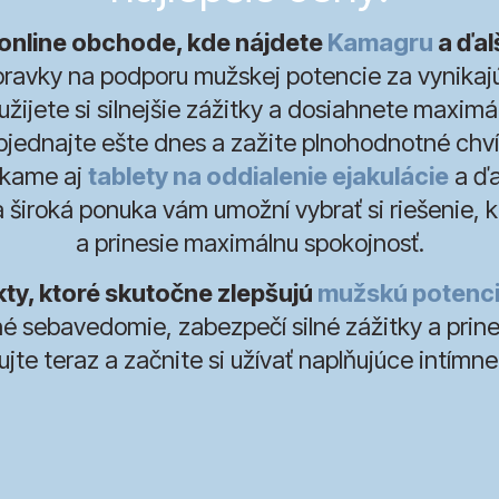
online obchode, kde nájdete
Kamagru
a ďal
ravky na podporu mužskej potencie za vynikaj
žijete si silnejšie zážitky a dosiahnete maxim
bjednajte ešte dnes a zažite plnohodnotné chvíl
kame aj
tablety na oddialenie ejakulácie
a ďa
a široká ponuka vám umožní vybrať si riešenie, kt
a prinesie maximálnu spokojnosť.
y, ktoré skutočne zlepšujú
mužskú potenc
 sebavedomie, zabezpečí silné zážitky a prin
jte teraz a začnite si užívať naplňujúce intímne 