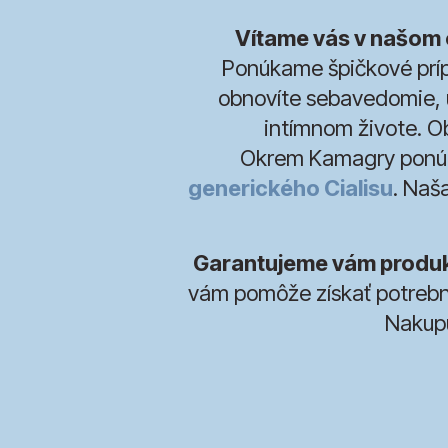
Vítame vás v našom 
Ponúkame špičkové príp
obnovíte sebavedomie, u
intímnom živote. O
Okrem Kamagry ponú
generického Cialisu
. Naš
Garantujeme vám produkt
vám pomôže získať potrebné
Nakupu