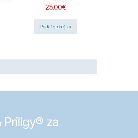
25.00
€
ktuálna
ena
:
Pridať do košíka
2.00€.
 Priligy® za