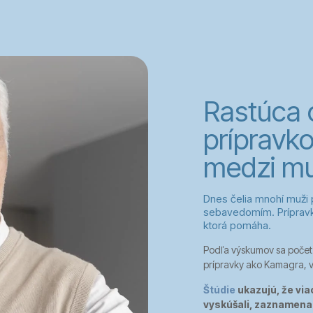
Rastúca 
prípravk
medzi m
Dnes čelia mnohí muži
sebavedomím. Prípravk
ktorá pomáha.
Podľa výskumov sa počet 
prípravky ako Kamagra, v
Štúdie
ukazujú, že via
vyskúšali, zaznamenal