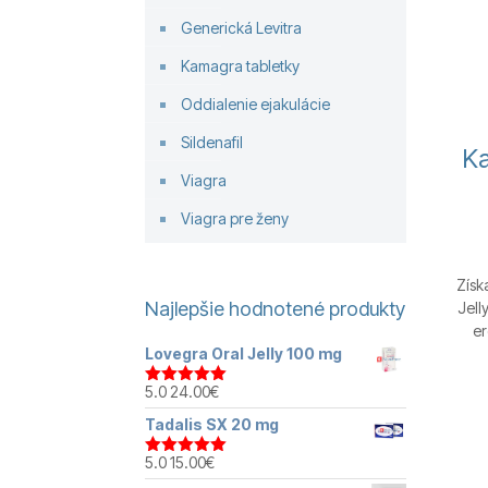
Generická Levitra
Kamagra tabletky
Oddialenie ejakulácie
Sildenafil
Ka
Viagra
Viagra pre ženy
Získ
Najlepšie hodnotené produkty
Jell
er
Lovegra Oral Jelly 100 mg
5.0
24.00
€
Hodnotenie
5.00
z 5
Tadalis SX 20 mg
5.0
15.00
€
Hodnotenie
5.00
z 5