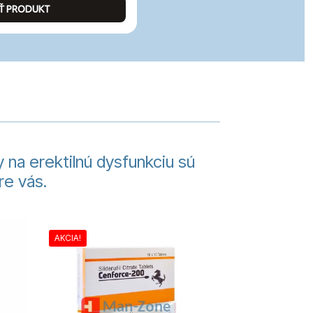
Ť PRODUKT
ZOBRA
 na erektilnú dysfunkciu sú
re vás.
AKCIA!