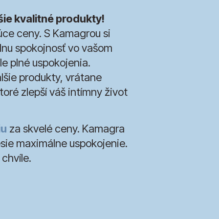
šie kvalitné produkty!
úce ceny. S Kamagrou si
álnu spokojnosť vo vašom
e plné uspokojenia.
lšie produkty, vrátane
oré zlepší váš intímny život
iu
za skvelé ceny. Kamagra
esie maximálne uspokojenie.
chvíle.