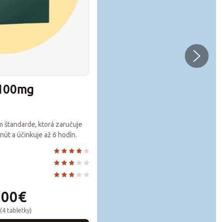
 100mg
Cenforce 200
SILDENAFIL
TABLETKY
 štandarde, ktorá zaručuje
Maximálne silná tableta 
nút a účinkuje až 6 hodín.
zabezpečuje intenzívnu e
až 6 hodín.
Sila účinku
Rýchlosť nástupu
Doba pôsobenia
.00€
2
(4 tabletky)
1 balen