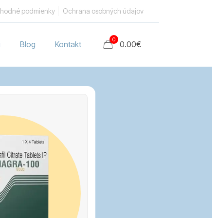
hodné podmienky
Ochrana osobných údajov
0
i
Blog
Kontakt
0.00
€