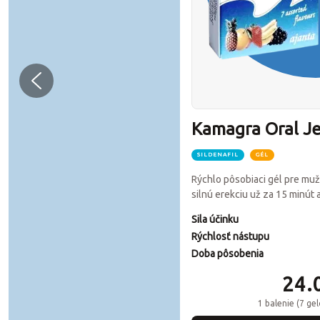
Kamagra Oral Je
SILDENAFIL
GÉL
Rýchlo pôsobiaci gél pre mu
silnú erekciu už za 15 minút a
Sila účinku
Rýchlosť nástupu
Doba pôsobenia
24.
1 balenie (7 ge