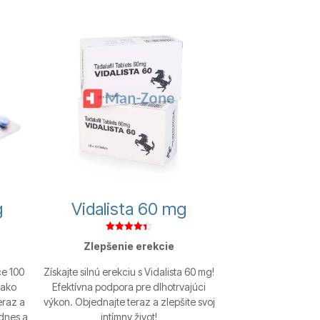
g
Vidalista 60 mg
Hodnotenie
Zlepšenie erekcie
4.38
z 5
ce 100
Získajte silnú erekciu s Vidalista 60 mg!
 ako
Efektívna podpora pre dlhotrvajúci
eraz a
výkon. Objednajte teraz a zlepšite svoj
 dnes a
intímny život!