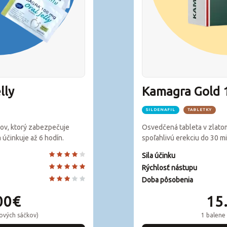
lly
Kamagra Gold
SILDENAFIL
TABLETKY
žov, ktorý zabezpečuje
Osvedčená tableta v zlatom
 účinkuje až 6 hodín.
spoľahlivú erekciu do 30 mi
Sila účinku
Rýchlosť nástupu
Doba pôsobenia
00€
15
lových sáčkov)
1 balene 