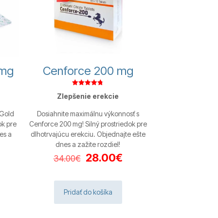
 mg
Cenforce 200 mg
Hodnotenie
Zlepšenie erekcie
4.80
z 5
 Gold
Dosiahnite maximálnu výkonnosť s
ok pre
Cenforce 200 mg! Silný prostriedok pre
es a
dlhotrvajúcu erekciu. Objednajte ešte
dnes a zažite rozdiel!
ktuálna
Pôvodná
Aktuálna
28.00
€
34.00
€
ena
cena
cena
:
bola:
je:
.00€.
34.00€.
28.00€.
Pridať do košíka