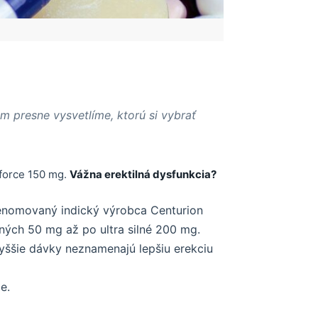
ám presne vysvetlíme, ktorú si vybrať
orce 150 mg.
Vážna erektilná dysfunkcia?
 renomovaný indický výrobca Centurion
ých 50 mg až po ultra silné 200 mg.
ššie dávky neznamenajú lepšiu erekciu
e.