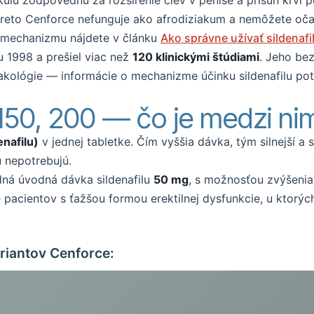
ulu zodpovednú za rozšírenie ciev v penise a prísun krvi p
 Preto Cenforce nefunguje ako afrodiziakum a nemôžete očaká
e mechanizmu nájdete v článku
Ako správne užívať sildenafi
u 1998 a prešiel viac než
120 klinickými štúdiami
. Jeho bez
akológie — informácie o mechanizme účinku sildenafilu po
150, 200 — čo je medzi nim
enafilu)
v jednej tabletke. Čím vyššia dávka, tým silnejší a 
u nepotrebujú.
dná úvodná dávka sildenafilu
50 mg
, s možnosťou zvýšenia 
pacientov s ťažšou formou erektilnej dysfunkcie, u ktorý
riantov Cenforce: