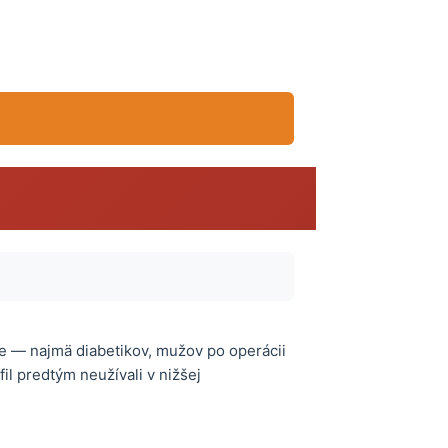
e — najmä diabetikov, mužov po operácii
afil predtým neužívali v nižšej