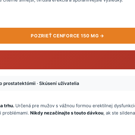
POZRIEŤ CENFORCE 150 MG →
o prostatektómii · Skúsení užívatelia
a trhu.
Určená pre mužov s vážnou formou erektilnej dysfunkci
mi problémami.
Nikdy nezačínajte s touto dávkou
, ak ste silden