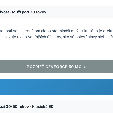
ivosť · Muži pod 30 rokov
enosti so sildenafilom alebo ste mladší muž, u ktorého je erekti
nimalizuje riziko vedľajších účinkov, ako sú bolesť hlavy alebo s
POZRIEŤ CENFORCE 50 MG →
uži 30-50 rokov · Klasická ED