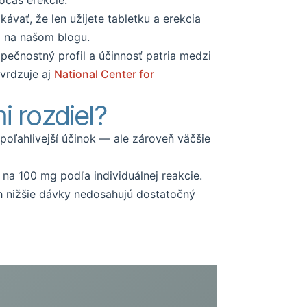
očas erekcie.
vať, že len užijete tabletku a erekcia
l
na našom blogu.
pečnostný profil a účinnosť patria medzi
tvrdzuje aj
National Center for
i rozdiel?
spoľahlivejší účinok — ale zároveň väčšie
na 100 mg podľa individuálnej reakcie.
ch nižšie dávky nedosahujú dostatočný