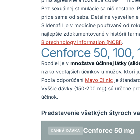
príliš agresívne a rozkladá cGMP — molek
Bez sexuálnej stimulácie sa nič nestane.
príde sama od seba. Detailné vysvetleni
Sildenafil je v medicíne používaný od rok
najlepšie zdokumentované v histórii farm
Biotechnology Information (NCBI)
.
Cenforce 50, 100, 
Rozdiel je v
množstve účinnej látky (sild
riziko vedľajších účinkov u mužov, ktorí j
Podľa odporúčaní
Mayo Clinic
je štandar
Vyššie dávky (150-200 mg) sú určené pre 
účinok.
Predstavenie všetkých štyroch va
Cenforce 50 mg
ĽAHKÁ DÁVKA