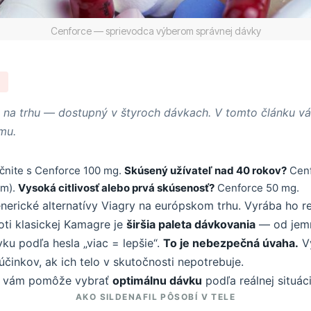
Cenforce — sprievodca výberom správnej dávky
fil na trhu — dostupný v štyroch dávkach. V tomto článku v
mu.
čnite s Cenforce 100 mg.
Skúsený užívateľ nad 40 rokov?
Cenf
om).
Vysoká citlivosť alebo prvá skúsenosť?
Cenforce 50 mg.
enerické alternatívy Viagry na európskom trhu. Vyrába ho
oti klasickej Kamagre je
širšia paleta dávkovania
— od jemn
ku podľa hesla „viac = lepšie“.
To je nebezpečná úvaha.
Vy
účinkov, ak ich telo v skutočnosti nepotrebuje.
rý vám pomôže vybrať
optimálnu dávku
podľa reálnej situáci
AKO SILDENAFIL PÔSOBÍ V TELE