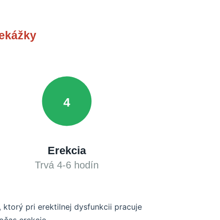
rekážky
4
Erekcia
Trvá 4-6 hodín
torý pri erektilnej dysfunkcii pracuje