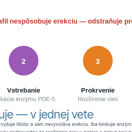
afil nespôsobuje erekciu — odstraňuje p
2
3
Vstrebanie
Prokrvenie
okácia enzýmu PDE-5
Rozšírenie ciev
guje — v jednej vete
yšuje libido a sám nevyvoláva erekciu. Iba blokuje enzým, k