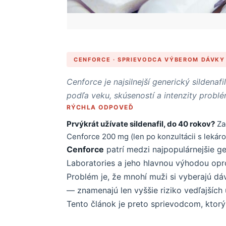
CENFORCE · SPRIEVODCA VÝBEROM DÁVKY
Cenforce je najsilnejší generický sildena
podľa veku, skúseností a intenzity problé
RÝCHLA ODPOVEĎ
Prvýkrát užívate sildenafil, do 40 rokov?
Za
Cenforce 200 mg (len po konzultácii s lekár
Cenforce
patrí medzi najpopulárnejšie g
Laboratories a jeho hlavnou výhodou opr
Problém je, že mnohí muži si vyberajú dáv
— znamenajú len vyššie riziko vedľajších 
Tento článok je preto sprievodcom, kto