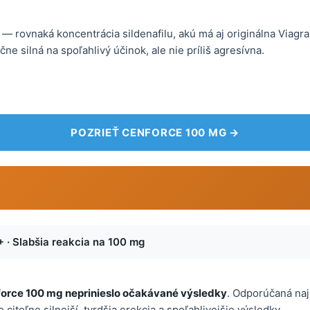
— rovnaká koncentrácia sildenafilu, akú má aj originálna Viagr
e silná na spoľahlivý účinok, ale nie príliš agresívna.
POZRIEŤ CENFORCE 100 MG →
+ · Slabšia reakcia na 100 mg
orce 100 mg neprinieslo očakávané výsledky
. Odporúčaná naj
 citeľne silnejší, tvrdšia erekcia a spoľahlivejšie výsledky.