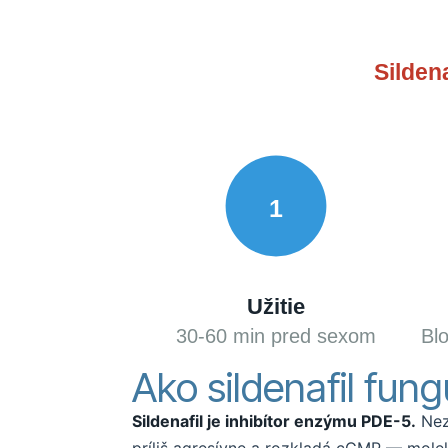
Silden
1
Užitie
30-60 min pred sexom
Bl
Ako sildenafil fun
Sildenafil je inhibítor enzýmu PDE-5.
Nezv