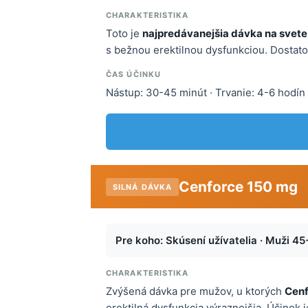
CHARAKTERISTIKA
Toto je
najpredávanejšia dávka na svete
s bežnou erektilnou dysfunkciou. Dostatočn
ČAS ÚČINKU
Nástup: 30-45 minút · Trvanie: 4-6 hodín
Cenforce 150 mg
SILNÁ DÁVKA
Pre koho: Skúsení užívatelia · Muži 45
CHARAKTERISTIKA
Zvýšená dávka pre mužov, u ktorých
Cenf
erektilná dysfunkcia výraznejšia. Účinok je