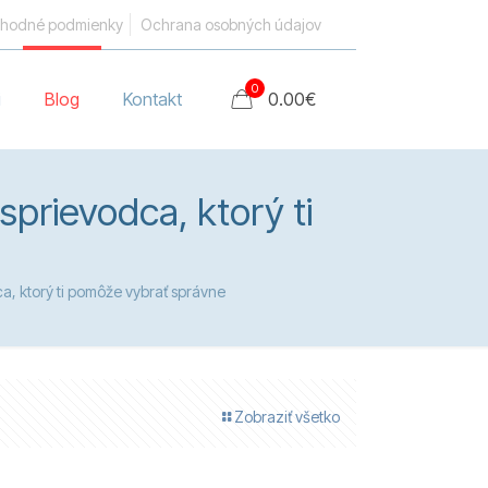
hodné podmienky
Ochrana osobných údajov
0
i
Blog
Kontakt
0.00
€
prievodca, ktorý ti
a, ktorý ti pomôže vybrať správne
Zobraziť všetko