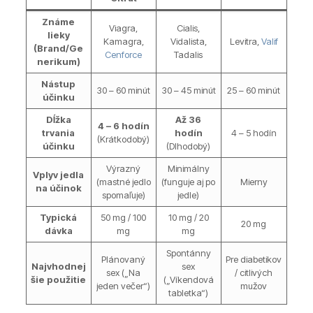
Známe
Viagra,
Cialis,
lieky
Kamagra,
Vidalista,
Levitra,
Valif
(Brand/Ge
Cenforce
Tadalis
nerikum)
Nástup
30 – 60 minút
30 – 45 minút
25 – 60 minút
účinku
Dĺžka
Až 36
4 – 6 hodín
trvania
hodín
4 – 5 hodín
(Krátkodobý)
účinku
(Dlhodobý)
Výrazný
Minimálny
Vplyv jedla
(mastné jedlo
(funguje aj po
Mierny
na účinok
spomaľuje)
jedle)
Typická
50 mg / 100
10 mg / 20
20 mg
dávka
mg
mg
Spontánny
Plánovaný
Pre diabetikov
Najvhodnej
sex
sex („Na
/ citlivých
šie použitie
(„Víkendová
jeden večer“)
mužov
tabletka“)