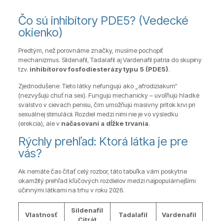
Čo sú inhibítory PDE5? (Vedecké
okienko)
Predtým, než porovnáme značky, musíme pochopiť
mechanizmus. Sildenafil, Tadalafil aj Vardenafil patria do skupiny
tzv.
inhibítorov fosfodiesterázy typu 5 (PDE5)
.
Zjednodušene: Tieto látky nefungujú ako „afrodiziakum“
(nezvyšujú chuť na sex). Fungujú mechanicky – uvoľňujú hladké
svalstvo v cievach penisu, čím umožňujú masívny prítok krvi pri
sexuálnej stimulácii. Rozdiel medzi nimi nie je vo výsledku
(erekcia), ale v
načasovaní a dĺžke trvania
.
Rýchly prehľad: Ktorá látka je pre
vás?
Ak nemáte čas čítať celý rozbor, táto tabuľka vám poskytne
okamžitý prehľad kľúčových rozdielov medzi najpopulárnejšími
účinnými látkami na trhu v roku 2026.
Sildenafil
Vlastnosť
Tadalafil
Vardenafil
Citrát