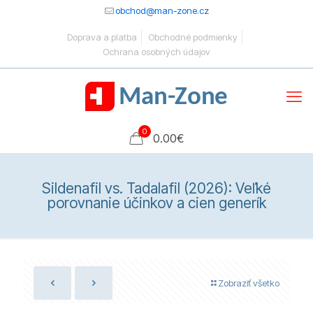
obchod@man-zone.cz
Doprava a platba
Obchodné podmienky
Ochrana osobných údajov
0
0.00
€
Sildenafil vs. Tadalafil (2026): Veľké
porovnanie účinkov a cien generík
Zobraziť všetko