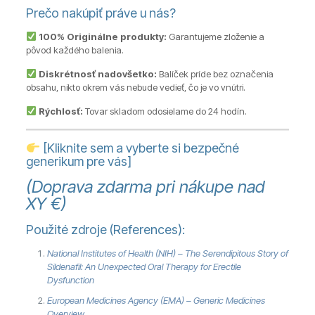
Prečo nakúpiť práve u nás?
100% Originálne produkty:
Garantujeme zloženie a
pôvod každého balenia.
Diskrétnosť nadovšetko:
Balíček príde bez označenia
obsahu, nikto okrem vás nebude vedieť, čo je vo vnútri.
Rýchlosť:
Tovar skladom odosielame do 24 hodín.
[Kliknite sem a vyberte si bezpečné
generikum pre vás]
(Doprava zdarma pri nákupe nad
XY €)
Použité zdroje (References):
National Institutes of Health (NIH) – The Serendipitous Story of
Sildenafil: An Unexpected Oral Therapy for Erectile
Dysfunction
European Medicines Agency (EMA) – Generic Medicines
Overview