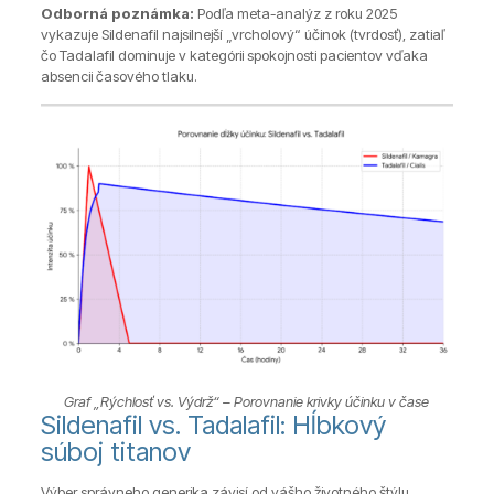
Odborná poznámka:
Podľa meta-analýz z roku 2025
vykazuje Sildenafil najsilnejší „vrcholový“ účinok (tvrdosť), zatiaľ
čo Tadalafil dominuje v kategórii spokojnosti pacientov vďaka
absencii časového tlaku.
Graf „Rýchlosť vs. Výdrž“ – Porovnanie krivky účinku v čase
Sildenafil vs. Tadalafil: Hĺbkový
súboj titanov
Výber správneho generika závisí od vášho životného štýlu.