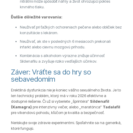
nitrátmi môže spôsobiť náhly a život ohrozujúci pokles
krvného tlaku.
Ďalšie dôležité varovania:
Neužívať pri ťažkých ochoreniach pečene alebo obličiek bez
konzultácie s lekárom.
Neužívať, ak ste v posledných 6 mesiacoch prekonali
infarkt alebo cievnu mozgovú príhodu.
Kombinácia s alkoholom výrazne znižuje účinnosť
Sildenafilu a zvyšuje riziko vedľajších účinkov.
Záver: Vráťte sa do hry so
sebavedomím
Erektilná dysfunkcia nie je koniec vášho sexuálneho života. Je to
len technický problém, ktorý má v roku 2026 efektívne a
dostupné riešenie. Či už si vyberiete „šprintéra“
Sildenafil
(Kamagra)
pre intenzívny večer, alebo „maratónca“
Tadalafil
pre víkendovú pohodu, kľúčom je kvalita a bezpečnosť.
Neriskujte svoje zdravie experimentmi. Spoľahnite sa na generiká,
ktoré fungujú.