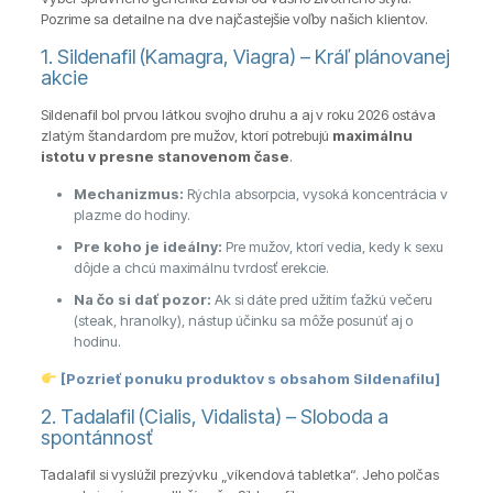
Pozrime sa detailne na dve najčastejšie voľby našich klientov.
1. Sildenafil (
Kamagra
, Viagra) – Kráľ plánovanej
akcie
Sildenafil bol prvou látkou svojho druhu a aj v roku 2026 ostáva
zlatým štandardom pre mužov, ktorí potrebujú
maximálnu
istotu v presne stanovenom čase
.
Mechanizmus:
Rýchla absorpcia, vysoká koncentrácia v
plazme do hodiny.
Pre koho je ideálny:
Pre mužov, ktorí vedia, kedy k sexu
dôjde a chcú maximálnu tvrdosť erekcie.
Na čo si dať pozor:
Ak si dáte pred užitím ťažkú večeru
(steak, hranolky), nástup účinku sa môže posunúť aj o
hodinu.
[Pozrieť ponuku produktov s obsahom Sildenafilu]
2. Tadalafil (Cialis, Vidalista) – Sloboda a
spontánnosť
Tadalafil si vyslúžil prezývku „víkendová tabletka“. Jeho polčas