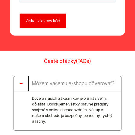
Ponechte toto pole prázdné.
Časté otázky(FAQs)
Môžem vašemu e-shopu dôverovať?
Dôvera naších zákazníkov je pre nás veľmi
dôležitá. Dodržujeme všetky právné predpisy
spojené s online obchodováním. Nákup v
našom obchode je bezpečný, pohodlný, rychlý
a lacný.