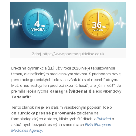
Zdroj: https://www.pharmaguideline.co.uk
Erektilná dysfunkcia (ED) už v roku 2026 nie je tabuizovanou
témou, ale riešiteľným medicínskym stavom. S príchodom novej
generácie generických liekov sa však trh stal neprehľadným.
Muži dnes nestoja len pred otázkou „či liečiť“, ale „čím liečiť“. Je
pre mňa lepšia rýchla
Kamagra (Sildenafil)
alebo víkendový
Tadalafil
?
Tento článok nie je len ďalším všeobecným popisom. Ide o
chirurgicky presné porovnanie
založené na
farmakologických dátach, klinických štúdiách z
PubMed
a
aktuálnych bezpečnostných smerniciach
EMA (European
Medicines Agency)
.