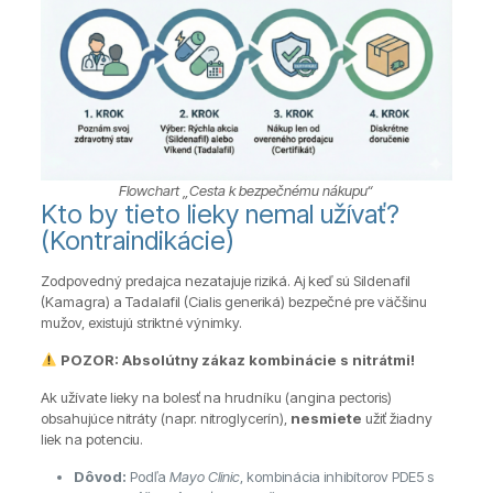
Flowchart „Cesta k bezpečnému nákupu“
Kto by tieto lieky nemal užívať?
(Kontraindikácie)
Zodpovedný predajca nezatajuje riziká. Aj keď sú Sildenafil
(Kamagra) a Tadalafil (Cialis generiká) bezpečné pre väčšinu
mužov, existujú striktné výnimky.
POZOR: Absolútny zákaz kombinácie s nitrátmi!
Ak užívate lieky na bolesť na hrudníku (angina pectoris)
obsahujúce nitráty (napr. nitroglycerín),
nesmiete
užiť žiadny
liek na potenciu.
Dôvod:
Podľa
Mayo Clinic
, kombinácia inhibítorov PDE5 s