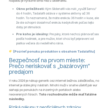
rozpadu je výrazne dlhší než u Sildenafilu.
Okno príležitosti:
Kým Sildenafil vás núti „využiť šancu“
do 4 hodín, Tadalafil ostáva v systéme aktívny až 36
hodín. To neznamená, že máte erekciu 36 hodín v kuse, ale
že ste schopní dosiahnuť erekciu kedykoľvek počas tejto
doby pri stimulácii.
Pre koho je ideálny:
Pre páry, ktoré nechcú plánovať sex
podľa hodiniek, a pre mužov, ktorí chcú byť pripravení od
piatka večera do nedeľného rána.
[Pozrieť ponuku produktov s obsahom Tadalafilu]
Bezpečnosť na prvom mieste:
Prečo neriskovať s „bazárovým“
predajom
V roku 2026 je nákup generík cez internet bežnou záležitosťou, no
internet je stále plný nástrah. Mnohí muži v snahe ušetriť pár eur
siahajú po ponukách na inzertných portáloch alebo
neoverených fórach.
Toto rozhodnutie môže mať fatálne
následky.
Riziká nákupu z neoficiálnych zdrojov