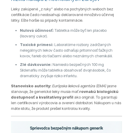
Lieky zakúpené „z ruky“ alebo na pochybných weboch bez
certifikácie často neobsahujú deklarované množstvo účinnej
látky. Ešte horšie sú prípady kontaminácie.
Nulová účinnosť:
Tabletka môže byť len placebo
(lisovaný cukor).
Toxické prímesi:
Laboratórne rozbory zadržaných
nelegálnych liekov často odhaľujú prítomnosť ťažkých
kovov, farieb do tlačiarní alebo neznámych chemikálií.
Zlé dávkovanie:
Namiesto bezpečných 100 mg
Sildenafilu môže tabletka obsahovať dvojnásobok, čo
dramaticky zvyšuje riziko infarktu.
Stanovisko autority:
Európska lieková agentúra (EMA)
jasne
stanovuje, že generické lieky musia mať
rovnakú biologickú
dostupnosť a kvalitatívny profil
ako originál. To garantujú
len certifikovaní výrobcovia a overení distribútori. Nákupom u nás
máte istotu, že produkt prešiel kontrolou kvality.