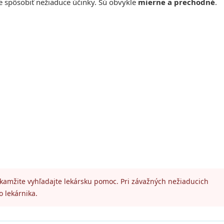
že spôsobiť nežiaduce účinky. Sú obvykle
mierne a prechodné
.
okamžite vyhľadajte lekársku pomoc. Pri závažných nežiaducich
o lekárnika.