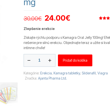
mg
Pôvodná
Aktuálna
24.00
€
30.00
€
cena
cena
Hodnot
4
4.50
z 
Zlepšenie erekcie
bola:
je:
na zákl
zákazní
recenzií
Získajte rýchlu podporu s Kamagra Oral Jelly 100mg! Efe
30.00€.
24.00€.
riešenie pre silnú erekciu. Objednajte teraz a užite si kval
intímne chvíle!
množstvo
Pridať do košíka
Kamagra
Oral
Jelly
Kategórie:
Erekcia
,
Kamagra tabletky
,
Sildenafil
,
Viagra
100
Značka:
Ajanta Pharma Ltd.
mg