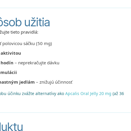
sob užitia
jte tieto pravidlá:
 polovicou sáčku (50 mg)
aktivitou
 hodín
– neprekračujte dávku
imulácii
 mastným jedlám
– znižujú účinnosť
dobu účinku zvážte alternatívy ako
Apcalis Oral Jelly 20 mg
(až 36
duktu