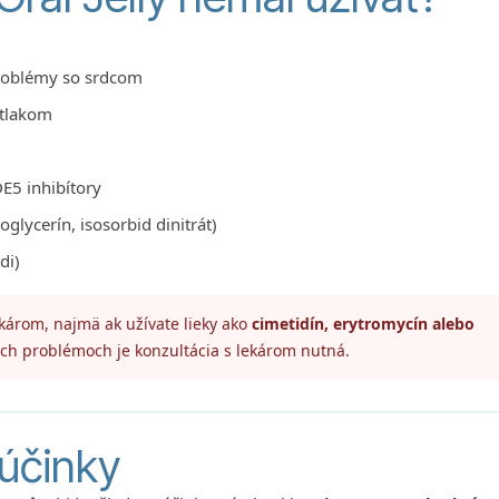
problémy so srdcom
 tlakom
DE5 inhibítory
oglycerín, isosorbid dinitrát)
di)
károm, najmä ak užívate lieky ako
cimetidín, erytromycín alebo
ých problémoch je konzultácia s lekárom nutná.
účinky