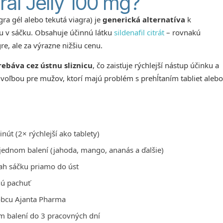
al Jelly 100 mg?
a gél alebo tekutá viagra) je
generická alternatíva
k
u v sáčku. Obsahuje účinnú látku
sildenafil citrát
– rovnakú
re, ale za výrazne nižšiu cenu.
rebáva cez ústnu sliznicu
, čo zaisťuje rýchlejší nástup účinku a
 voľbou pre mužov, ktorí majú problém s prehĺtaním tabliet alebo
út (2× rýchlejší ako tablety)
 jednom balení (jahoda, mango, ananás a ďalšie)
ah sáčku priamo do úst
ú pachuť
bcu Ajanta Pharma
 balení do 3 pracovných dní