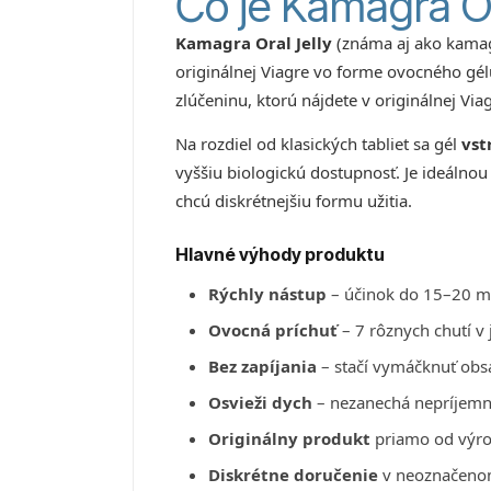
Čo je Kamagra Or
Kamagra Oral Jelly
(známa aj ako kamagr
originálnej Viagre vo forme ovocného gél
zlúčeninu, ktorú nájdete v originálnej Viag
Na rozdiel od klasických tabliet sa gél
vst
vyššiu biologickú dostupnosť. Je ideálnou
chcú diskrétnejšiu formu užitia.
Hlavné výhody produktu
Rýchly nástup
– účinok do 15–20 min
Ovocná príchuť
– 7 rôznych chutí v
Bez zapíjania
– stačí vymáčknuť obs
Osvieži dych
– nezanechá nepríjemn
Originálny produkt
priamo od výro
Diskrétne doručenie
v neoznačenom