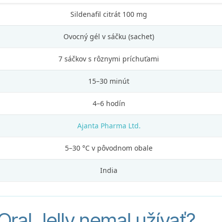
Sildenafil citrát 100 mg
Ovocný gél v sáčku (sachet)
7 sáčkov s rôznymi príchuťami
15–30 minút
4–6 hodín
Ajanta Pharma Ltd.
5–30 °C v pôvodnom obale
India
ral Jelly nemal užívať?