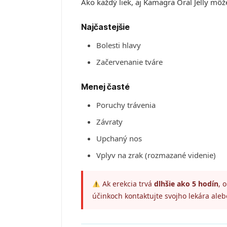
Ako každý liek, aj Kamagra Oral Jelly mô
Najčastejšie
Bolesti hlavy
Začervenanie tváre
Menej časté
Poruchy trávenia
Závraty
Upchaný nos
Vplyv na zrak (rozmazané videnie)
Ak erekcia trvá
dlhšie ako 5 hodín
, 
účinkoch kontaktujte svojho lekára aleb