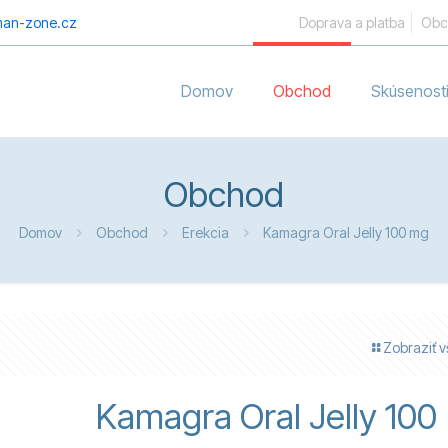
an-zone.cz
Doprava a platba
Obc
Domov
Obchod
Skúsenost
Obchod
Domov
Obchod
Erekcia
Kamagra Oral Jelly 100 mg
Zobraziť v
Kamagra Oral Jelly 100