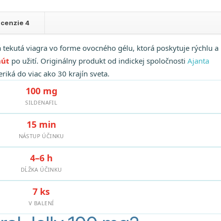
cenzie
4
 tekutá viagra vo forme ovocného gélu, ktorá poskytuje rýchlu a
nút
po užití. Originálny produkt od indickej spoločnosti
Ajanta
iká do viac ako 30 krajín sveta.
100 mg
SILDENAFIL
15 min
NÁSTUP ÚČINKU
4–6 h
DĹŽKA ÚČINKU
7 ks
V BALENÍ