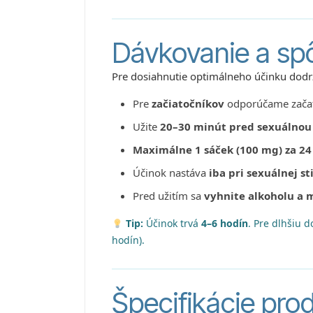
Dávkovanie a spô
Pre dosiahnutie optimálneho účinku dodržu
Pre
začiatočníkov
odporúčame začať
Užite
20–30 minút pred sexuálnou 
Maximálne 1 sáček (100 mg) za 24
Účinok nastáva
iba pri sexuálnej st
Pred užitím sa
vyhnite alkoholu a
Tip:
Účinok trvá
4–6 hodín
. Pre dlhšiu 
hodín).
Špecifikácie pro