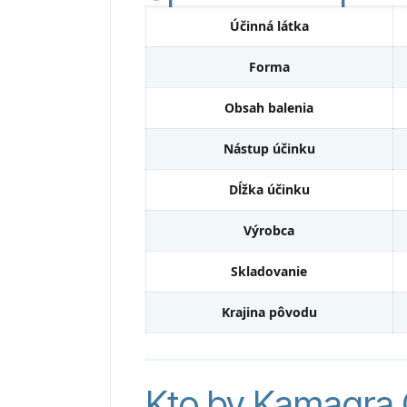
Účinná látka
Forma
Obsah balenia
Nástup účinku
Dĺžka účinku
Výrobca
Skladovanie
Krajina pôvodu
Kto by Kamagra O