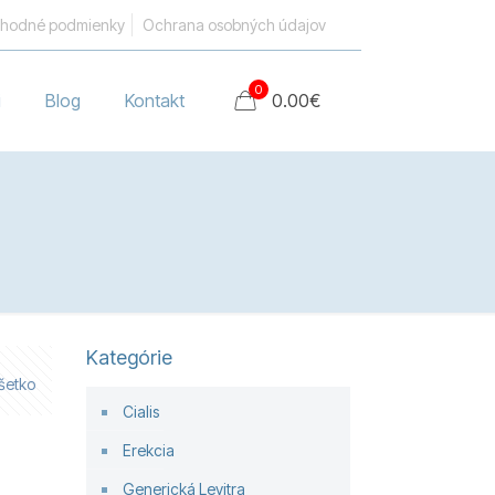
hodné podmienky
Ochrana osobných údajov
0
i
Blog
Kontakt
0.00
€
Kategórie
šetko
Cialis
Erekcia
Generická Levitra