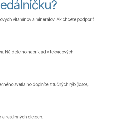
jedálničku?
čových vitamínov a minerálov. Ak chcete podporiť
cii. Nájdete ho napríklad v tekvicových
čného svetla ho doplníte z tučných rýb (losos,
 a rastlinných olejoch.