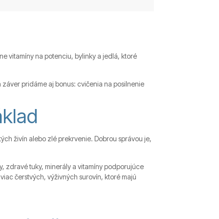
e vitamíny na potenciu, bylinky a jedlá, ktoré
a záver pridáme aj bonus: cvičenia na posilnenie
áklad
tých živín alebo zlé prekrvenie. Dobrou správou je,
y, zdravé tuky, minerály a vitamíny podporujúce
viac čerstvých, výživných surovín, ktoré majú