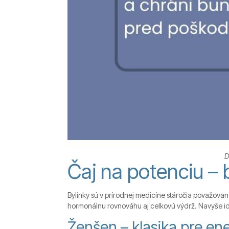
D
Čaj na potenciu – b
Bylinky sú v prírodnej medicíne stáročia považovan
hormonálnu rovnováhu aj celkovú výdrž. Navyše ide
Ženšen – klasika pre ene