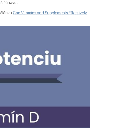
šiť únavu.
v článku
Can Vitamins and Supplements Effectively