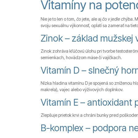
Vitamíny na potenc
Nie je to len o tom,
čo
jete, ale aj
čo v jedle chýba
. 
svoju sexuálnu výkonnosť, oplatí sa zamerať na tiet
Zinok – základ mužskej vi
Zinok zohráva kľúčovú úlohu pri tvorbe testosterónu
semienkach, hovädzom mäse či vajíčkach.
Vitamín D – slnečný ho
Nízka hladina vitamínu D je spojená so zníženou hl
makrela), vajec alebo výživových doplnkov.
Vitamín E – antioxidant 
Zlepšuje prietok krvi a chráni bunky pred poškoden
B-komplex – podpora n