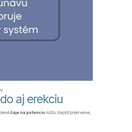
yv
ido aj erekciu
volené
čaje na potenciu
môžu zlepšiť prekrvenie,