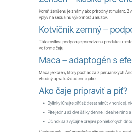
Koreň ženšenu je známy ako prírodný stimulant. Zvy
vplyv na sexuálnu výkonnosť u mužov.
Kotvičník zemný – podp
Táto rastlina podporuje prirodzenú produkciu test
vo forme čaju.
Maca – adaptogén s efe
Maca je koreň, ktorý pochádza z peruánskych Ánd.
vhodný aj na každodenné pitie.
Ako čaje pripraviť a piť?
Bylinky lúhujte päť až desať minút v horúcej, n
Pite jednu až dve šálky denne, ideálne ráno 
Účinok sa zvyčajne prejaví po niekoľkých dňo
V prípadoch, keď prírodné možnosti nestačia, patrí