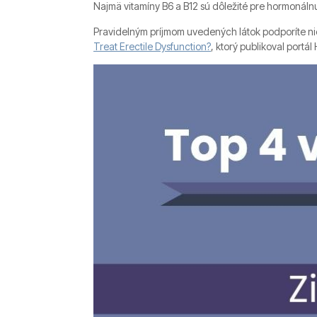
Najmä vitamíny B6 a B12 sú dôležité pre hormonáln
Pravidelným príjmom uvedených látok podporíte niel
Treat Erectile Dysfunction?
, ktorý publikoval portá