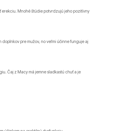
ť erekciu. Mnohé štúdie potvrdzujú jeho pozitívny
h doplnkov pre mužov, no veľmi účinne funguje aj
iu. Čaj z Macy má jemne sladkastú chuť a je
ným účinkom na erektilnú dysfunkciu.