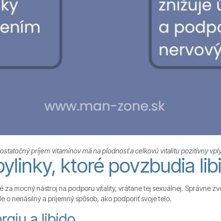
ostatočný príjem vitamínov má na plodnosť a celkovú vitalitu pozitívny vpl
ylinky, ktoré povzbudia lib
é za mocný nástroj na podporu vitality, vrátane tej sexuálnej. Správne z
 o nenásilný a príjemný spôsob, ako podporiť svoje telo.
rgiu a libido