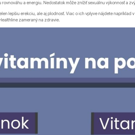
u rovnováhu a energiu. Nedostatok môže znížiť sexuálnu výkonnosť a zvý
en lepšiu erekciu, ale aj plodnosť. Viac o ich vplyve nájdete napríklad 
l Healthline zameraný na zdravie.