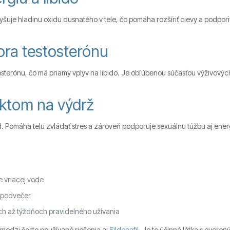
šuje hladinu oxidu dusnatého v tele, čo pomáha rozšíriť cievy a podpori
ora testosterónu
osterónu, čo má priamy vplyv na libido. Je obľúbenou súčasťou výživovýc
ktom na výdrž
 Pomáha telu zvládať stres a zároveň podporuje sexuálnu túžbu aj energ
ie vriacej vode
a podvečer
ch až týždňoch pravidelného užívania
 medzi často používané riešenia aj
Sildenafil
. Je to účinná látka s overe