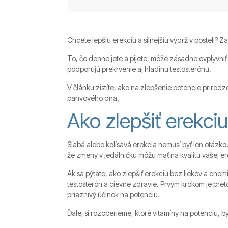
Chcete lepšiu erekciu a silnejšiu výdrž v posteli? 
To, čo denne jete a pijete, môže zásadne ovplyvniť
podporujú prekrvenie aj hladinu testosterónu.
V článku zistíte, ako na zlepšenie potencie prirod
panvového dna.
Ako zlepšiť erekci
Slabá alebo kolísavá erekcia nemusí byť len otázkou
že zmeny v jedálničku môžu mať na kvalitu vašej ere
Ak sa pýtate, ako zlepšiť erekciu bez liekov a che
testosterón a cievne zdravie. Prvým krokom je pret
priaznivý účinok na potenciu.
Ďalej si rozoberieme, ktoré vitamíny na potenciu, b