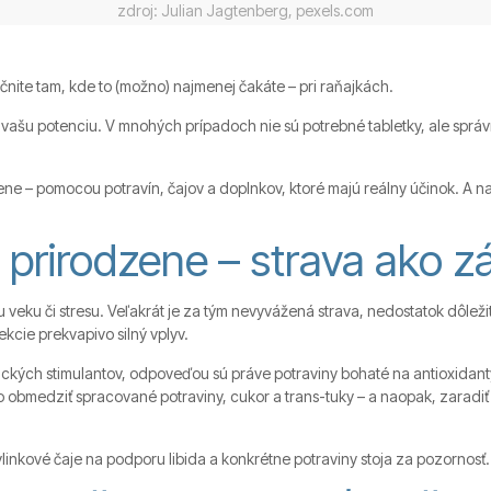
zdroj: Julian Jagtenberg, pexels.com
Začnite tam, kde to (možno) najmenej čakáte – pri raňajkách.
 vašu potenciu. V mnohých prípadoch nie sú potrebné tabletky, ale správn
zene – pomocou potravín, čajov a doplnkov, ktoré majú reálny účinok. A n
u prirodzene – strava ako z
 veku či stresu. Veľakrát je za tým nevyvážená strava, nedostatok dôleži
kcie prekvapivo silný vplyv.
mických stimulantov, odpoveďou sú práve potraviny bohaté na antioxidant
o obmedziť spracované potraviny, cukor a trans-tuky – a naopak, zaradiť 
ylinkové čaje na podporu libida a konkrétne potraviny stoja za pozornosť.