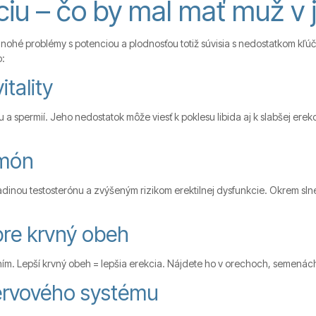
iu – čo by mal mať muž v 
Mnohé problémy s potenciou a plodnosťou totiž súvisia s nedostatkom kľú
o:
tality
 a spermií. Jeho nedostatok môže viesť k poklesu libida aj k slabšej erek
rmón
adinou testosterónu a zvýšeným rizikom erektilnej dysfunkcie. Okrem slne
pre krvný obeh
ím. Lepší krvný obeh = lepšia erekcia. Nájdete ho v orechoch, semenách
ervového systému