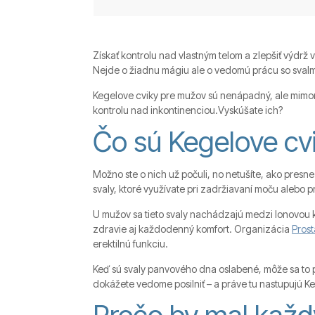
Získať kontrolu nad vlastným telom a zlepšiť výdrž v
Nejde o žiadnu mágiu ale o vedomú prácu so svalm
Kegelove cviky pre mužov sú nenápadný, ale mimoria
kontrolu nad inkontinenciou.Vyskúšate ich?
Čo sú Kegelove cvik
Možno ste o nich už počuli, no netušíte, ako pres
svaly, ktoré využívate pri zadržiavaní moču alebo pr
U mužov sa tieto svaly nachádzajú medzi lonovou k
zdravie aj každodenný komfort. Organizácia
Pros
erektilnú funkciu.
Keď sú svaly panvového dna oslabené, môže sa to p
dokážete vedome posilniť – a práve tu nastupujú 