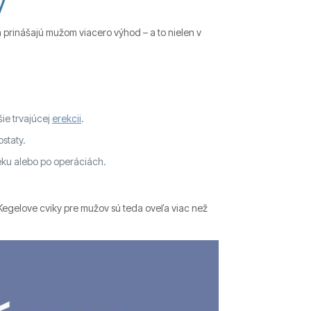
y
na prinášajú mužom viacero výhod – a to nielen v
ie trvajúcej
erekcii
.
ostaty.
ku alebo po operáciách.
gelove cviky pre mužov sú teda oveľa viac než