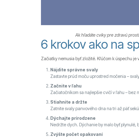
Ak hľadáte cviky pre zdravú prost
6 krokov ako na s
Začiatky nemusia byť zložité. Kľúčom k úspechu je v
Nájdite správne svaly
Zastavte prúd moču uprostred močenia – svaly, 
Začnite v ľahu
Začiatočníkom sa najlepšie cvičí v ľahu – bez
Stiahnite a držte
Zatnite svaly panvového dna na tri až päť sek
Dýchajte prirodzene
Nedržte dych. Dýchanie by malo byť plynulé, 
Zvýšte počet opakovaní