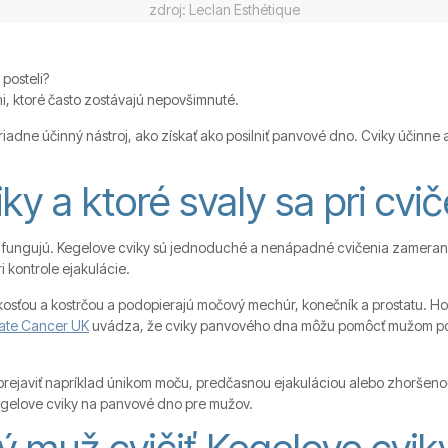
zdroj: Leclan Esthétique
 posteli?
i, ktoré často zostávajú nepovšimnuté.
dne účinný nástroj, ako získať ako posilniť panvové dno. Cviky účinne a
y a ktoré svaly sa pri cvič
ne fungujú. Kegelove cviky sú jednoduché a nenápadné cvičenia zamerané
i kontrole ejakulácie.
osťou a kostrčou a podopierajú močový mechúr, konečník a prostatu. Hoc
tate Cancer UK
uvádza, že cviky panvového dna môžu pomôcť mužom po li
rejaviť napríklad únikom moču, predčasnou ejakuláciou alebo zhoršenou
Kegelove cviky na panvové dno pre mužov.