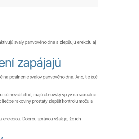
ktivujú svaly panvového dna a zlepšujú erekciu aj
ení zapájajú
 na posilnenie svalov panvového dna. Áno, tie isté
i sú neviditeľné, majú obrovský vplyv na sexuálne
ečbe rakoviny prostaty zlepšiť kontrolu moču a
 erekciou. Dobrou správou však je, že ich