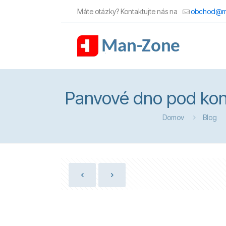
Máte otázky? Kontaktujte nás na
obchod@m
Panvové dno pod kont
Domov
Blog