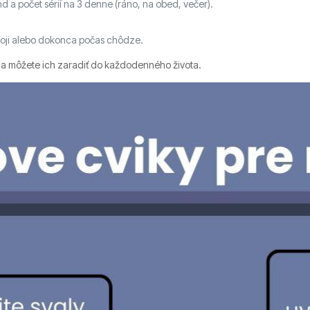
d a počet sérií na 3 denne (ráno, na obed, večer).
stoji alebo dokonca počas chôdze.
 a môžete ich zaradiť do každodenného života.