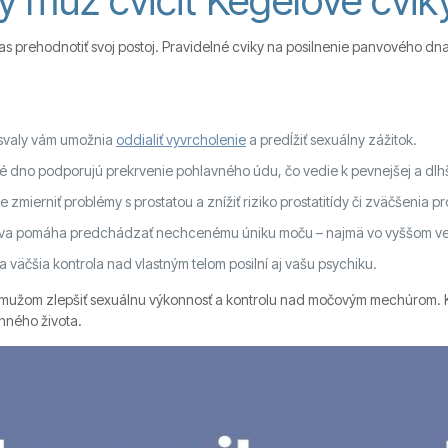
ý muž cvičiť Kegelove cvik
e čas prehodnotiť svoj postoj. Pravidelné cviky na posilnenie panvového d
 svaly vám umožnia
oddialiť vyvrcholenie
a predĺžiť sexuálny zážitok.
é dno podporujú prekrvenie pohlavného údu, čo vedie k pevnejšej a dlhš
zmierniť problémy s prostatou a znížiť riziko prostatitídy či zväčšenia pr
tva pomáha predchádzať nechcenému úniku moču – najmä vo vyššom ve
 a väčšia kontrola nad vlastným telom posilní aj vašu psychiku.
užom zlepšiť sexuálnu výkonnosť a kontrolu nad močovým mechúrom. Ke
nného života.