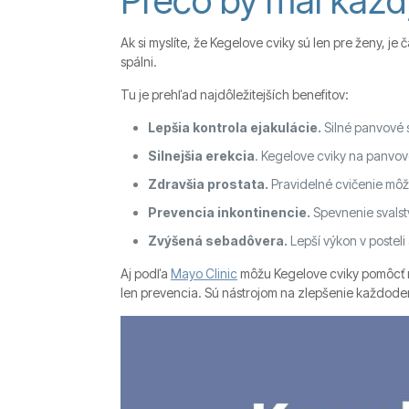
Prečo by mal každ
Ak si myslíte, že Kegelove cviky sú len pre ženy, j
spálni.
Tu je prehľad najdôležitejších benefitov:
Lepšia kontrola ejakulácie.
Silné panvové
Silnejšia erekcia
. Kegelove cviky na panvov
Zdravšia prostata.
Pravidelné cvičenie môže 
Prevencia inkontinencie.
Spevnenie svals
Zvýšená sebadôvera.
Lepší výkon v posteli
Aj podľa
Mayo Clinic
môžu Kegelove cviky pomôcť m
len prevencia. Sú nástrojom na zlepšenie každode