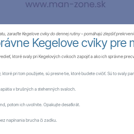
atu, zaraďte Kegelove cviky do dennej rutiny – pomáhajú zlepšiť prekrvenie 
právne Kegelove cviky pre
edieť, ktoré svaly pri Kegelových cvikoch zapojiť a ako ich správne precv
ktoré pri tom použijete, sú presne tie, ktoré budete cvičiť. Sú to svaly 
 napätia v brušných a stehenných svaloch.
únd, potom ich uvoľnite. Opakujte desaťkrát.
bez napínania brucha či zadku.