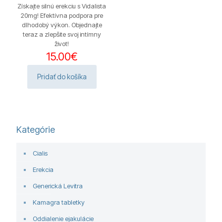
Získajte silnú erekciu s Vidalista
20mg! Efektívna podpora pre
dlhodobý výkon. Objednajte
teraz a zlepšite svoj intímny
život!
15.00
€
Pridať do košíka
Kategórie
Cialis
Erekcia
Generická Levitra
Kamagra tabletky
Oddialenie ejakulácie