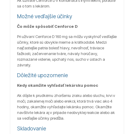
Ak užívate Cenforce D v kombinácii s inými liekmi, poraďte
sa o tom s lekárom.
Možné vedľajšie účinky
Čo môže spôsobiť Cenforce D
Pri užívaní Cenforce D 160 mg sa môžu vyskytnúť vedľajšie
účinky, ktoré sú obvykle mierne a krátkodobé. Medzi
najčastejšie patria bolesť hlavy, nevoľnosť, tráviace
ťažkosti, začervenanie tváre, návaly horúčavy,
rozmazané videnie, upchatý nos, sucho v ústach a
závraty.
Dôležité upozornenie
Kedy okamžite vyhľadať lekársku pomoc
Ak dôjde k prudkému zhoršeniu zraku alebo sluchu, krvi v
moči, zakalenej moči alebo erekcii, ktorá trvá viac ako 4
hodiny, okamžite vyhľadajte lekársku pomoc. Okamžite
navštívte lekára aj v prípade neobvyklej reakcie alebo ak
sa vedľajšie účinky predĺžia.
Skladovanie