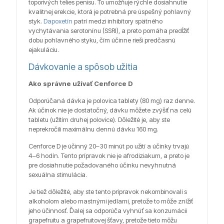
toporivých telies penisu. To umožňuje rýchle dosiahnutie
kvalitnej erekcie, ktorá je potrebná pre úspešný pohlavný
styk.
Dapoxetín
patrí medzi inhibítory spätného
vychytávania serotonínu (SSRI), a preto pomáha predĺžiť
dobu pohlavného styku, čím účinne rieši predčasnú
ejakuláciu.
Dávkovanie a spôsob užitia
Ako správne užívať Cenforce D
Odporúčaná dávka je polovica tablety (80 mg) raz denne.
Ak účinok nie je dostatočný, dávku môžete zvýšiť na celú
tabletu (užitím druhej polovice). Dôležité je, aby ste
neprekročili maximálnu dennú dávku 160 mg.
Cenforce D je účinný 20–30 minút po užití a účinky trvajú
4–6 hodín. Tento prípravok nie je afrodiziakum, a preto je
pre dosiahnutie požadovaného účinku nevyhnutná
sexuálna stimulácia.
Je tiež dôležité, aby ste tento prípravok nekombinovali s
alkoholom alebo mastnými jedlami, pretože to môže znížiť
jeho účinnosť. Ďalej sa odporúča vyhnúť sa konzumácii
grapefruitu a grapefruitovej šťavy, pretože tieto môžu