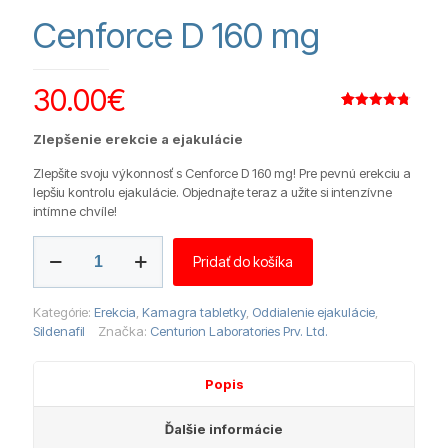
Cenforce D 160 mg
30.00
€
Hodnotenie
15
4.80
z 5
Zlepšenie erekcie a ejakulácie
na základe
zákazníckych
recenzií
Zlepšite svoju výkonnosť s Cenforce D 160 mg! Pre pevnú erekciu a
lepšiu kontrolu ejakulácie. Objednajte teraz a užite si intenzívne
intímne chvíle!
množstvo
Pridať do košíka
Cenforce
D
160
Kategórie:
Erekcia
,
Kamagra tabletky
,
Oddialenie ejakulácie
,
mg
Sildenafil
Značka:
Centurion Laboratories Prv. Ltd.
Popis
Ďalšie informácie