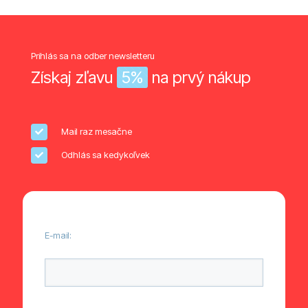
Prihlás sa na odber newsletteru
Získaj zľavu
5%
na prvý nákup
Mail raz mesačne
Odhlás sa kedykoľvek
E-mail:
Ponechte toto pole prázdné.