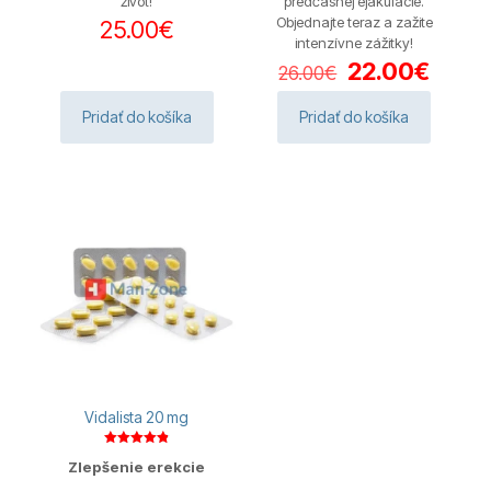
život!
predčasnej ejakulácie.
Objednajte teraz a zažite
25.00
€
intenzívne zážitky!
Pôvodná
Aktuá
22.00
€
26.00
€
cena
cena
bola:
je:
Pridať do košíka
Pridať do košíka
26.00€.
22.00
Vidalista 20 mg
Hodnotenie
Zlepšenie erekcie
4.88
z 5