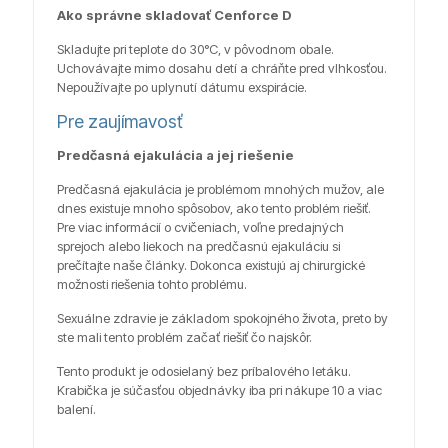
Ako správne skladovať Cenforce D
Skladujte pri teplote do 30°C, v pôvodnom obale.
Uchovávajte mimo dosahu detí a chráňte pred vlhkosťou.
Nepoužívajte po uplynutí dátumu exspirácie.
Pre zaujímavosť
Predčasná ejakulácia a jej riešenie
Predčasná ejakulácia je problémom mnohých mužov, ale
dnes existuje mnoho spôsobov, ako tento problém riešiť.
Pre viac informácií o cvičeniach, voľne predajných
sprejoch alebo liekoch na predčasnú ejakuláciu si
prečítajte naše články. Dokonca existujú aj chirurgické
možnosti riešenia tohto problému.
Sexuálne zdravie je základom spokojného života, preto by
ste mali tento problém začať riešiť čo najskôr.
Tento produkt je odosielaný bez príbalového letáku.
Krabička je súčasťou objednávky iba pri nákupe 10 a viac
balení.