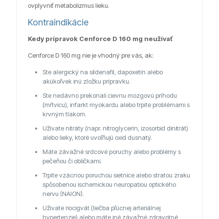
ovplyvniť metabolizmus lieku.
Kontraindikácie
Kedy prípravok Cenforce D 160 mg neužívať
Cenforce D 160 mg nie je vhodný pre vás, ak:
Ste alergický na sildenafil, dapoxetín alebo
akúkoľvek inú zložku prípravku.
Ste nedávno prekonali cievnu mozgovú príhodu
(mŕtvicu), infarkt myokardu alebo trpíte problémami s
krvným tlakom.
Užívate nitráty (napr. nitroglycerín, izosorbid dinitrát)
alebo lieky, ktoré uvoľňujú oxid dusnatý.
Máte závažné srdcové poruchy alebo problémy s
pečeňou či obličkami.
Trpíte vzácnou poruchou sietnice alebo stratou zraku
spôsobenou ischemickou neuropatiou optického
nervu (NAION).
Užívate riocigvát (liečba pľúcnej arteriálnej
hypertenzie) alebo máte iné závažné zdravotné