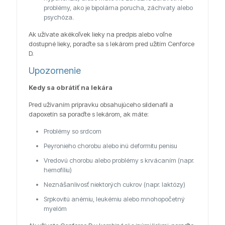
problémy, ako je bipolárna porucha, záchvaty alebo
psychóza.
Ak užívate akékoľvek lieky na predpis alebo voľne
dostupné lieky, poraďte sa s lekárom pred užitím Cenforce
D.
Upozornenie
Kedy sa obrátiť na lekára
Pred užívaním prípravku obsahujúceho sildenafil a
dapoxetín sa poraďte s lekárom, ak máte:
Problémy so srdcom
Peyronieho chorobu alebo inú deformitu penisu
Vredovú chorobu alebo problémy s krvácaním (napr.
hemofíliu)
Neznášanlivosť niektorých cukrov (napr. laktózy)
Srpkovitú anémiu, leukémiu alebo mnohopočetný
myelóm