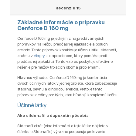
Recenzie
15
Základné informácie o prípravku
Cenforce D 160 mg
Cenforce D 160 mg je jedným z najpredávanejších
prípravkov na liečbu predčasnej ejakulácie a porúch
erekcie. Tento prípravok kombinuje účinnú látku sildenafil,
známu z
Viagry
, s dapoxetínom, ktorý pomáha proti
predčasnej ejakulácii. Tento vzorec poskytuje efektívne
riešenie pre mužov trpiacich oboma problémami.
Hlavnou výhodou Cenforce D 160 mg je kombinácia
dvoch účinných látok v jednej tablete, ktorá zabezpečuje
stabilnú, pevnú a dlhodobú erekciu. Preto je tento
prípravok ideálny pre tých, ktorí hľadajú komplexnú liečbu.
Účinné látky
Ako sildenafil a dapoxetín pôsobia
Sildenafil citrát (viac informácií o tejto látke nájdete v
článku o Sildenafile) výrazne podporuje prekrvenie