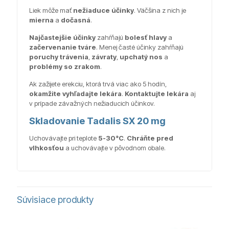
Liek môže mať
nežiaduce účinky
. Väčšina z nich je
mierna
a
dočasná
.
Najčastejšie účinky
zahŕňajú
bolesť hlavy
a
začervenanie tváre
. Menej časté účinky zahŕňajú
poruchy trávenia
,
závraty
,
upchatý nos
a
problémy so zrakom
.
Ak zažijete erekciu, ktorá trvá viac ako 5 hodín,
okamžite vyhľadajte lekára
.
Kontaktujte lekára
aj
v prípade závažných nežiaducich účinkov.
Skladovanie Tadalis SX 20 mg
Uchovávajte pri teplote
5-30°C
.
Chráňte pred
vlhkosťou
a uchovávajte v pôvodnom obale.
Súvisiace produkty