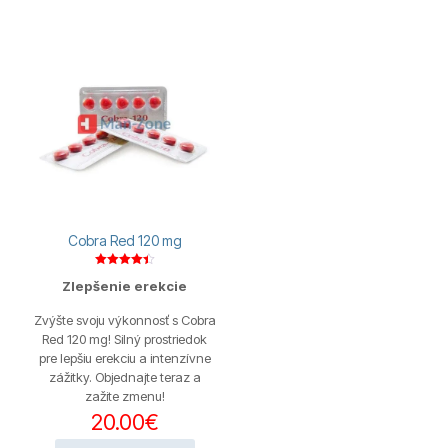
Cobra Red 120 mg
Hodnotenie
Zlepšenie erekcie
4.44
z 5
Zvýšte svoju výkonnosť s Cobra
Red 120 mg! Silný prostriedok
pre lepšiu erekciu a intenzívne
zážitky. Objednajte teraz a
zažite zmenu!
20.00
€