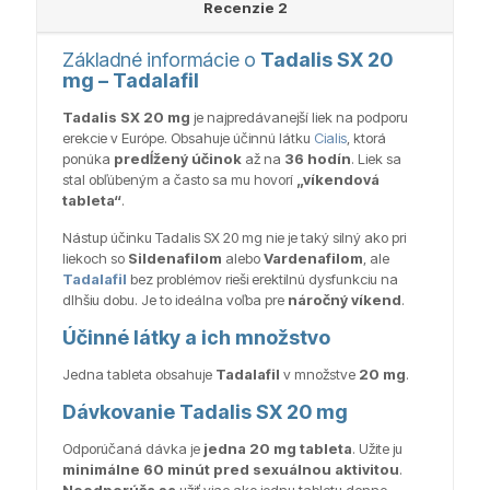
Recenzie
2
Základné informácie o
Tadalis SX 20
mg – Tadalafil
Tadalis SX 20 mg
je najpredávanejší liek na podporu
erekcie v Európe. Obsahuje účinnú látku
Cialis
, ktorá
ponúka
predĺžený účinok
až na
36 hodín
. Liek sa
stal obľúbeným a často sa mu hovorí
„víkendová
tableta“
.
Nástup účinku Tadalis SX 20 mg nie je taký silný ako pri
liekoch so
Sildenafilom
alebo
Vardenafilom
, ale
Tadalafil
bez problémov rieši erektilnú dysfunkciu na
dlhšiu dobu. Je to ideálna voľba pre
náročný víkend
.
Účinné látky a ich množstvo
Jedna tableta obsahuje
Tadalafil
v množstve
20 mg
.
Dávkovanie Tadalis SX 20 mg
Odporúčaná dávka je
jedna 20 mg tableta
. Užite ju
minimálne 60 minút pred sexuálnou aktivitou
.
Neodporúča sa
užiť viac ako jednu tabletu denne.