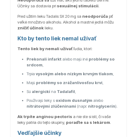
Účinky sa dostavia pri
sexuálnej stimulácii
.
Pred užitím lieku Tadalis SX 20 mg sa
neodporúča
piť
veľké množstvo alkoholu. Alkohol a mastné jedlá môžu
zničiť účinok
lieku.
Kto by tento liek nemal užívať
Tento liek by nemali užívať
ľudia, ktorí:
Prekonali infarkt
alebo majú iné
problémy so
srdcom
,
Trpia
vysokým alebo nízkym krvným tlakom
,
Majú
problémy so zrážanlivosťou krvi
,
Sú
alergickí
na
Tadalafil
,
Používajú lieky s
oxidom dusnatým
alebo
nitrátovými zlúčeninami
(napr.
nitroglycerín
).
Ak trpíte angínou pectoris
a nie ste si istí, či vaše
lieky patria do tejto skupiny,
poraďte sa s lekárom
.
Vedľajšie účinky