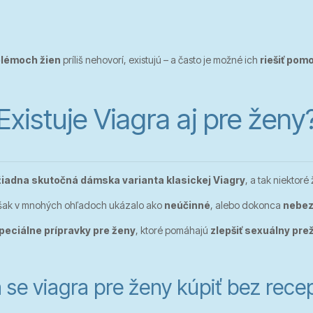
blémoch žien
príliš nehovorí, existujú – a často je možné ich
riešiť pom
Existuje Viagra aj pre ženy
žiadna skutočná dámska varianta klasickej Viagry
, a tak niektoré
šak v mnohých ohľadoch ukázalo ako
neúčinné
, alebo dokonca
nebe
peciálne prípravky pre ženy
, ktoré pomáhajú
zlepšiť sexuálny pre
 se viagra pre ženy kúpiť bez rece