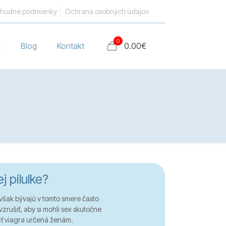
hodné podmienky
Ochrana osobných údajov
0
i
Blog
Kontakt
0.00
€
 pilulke?
však bývajú v tomto smere často
rušiť, aby si mohli sex skutočne
cť viagra určená ženám.