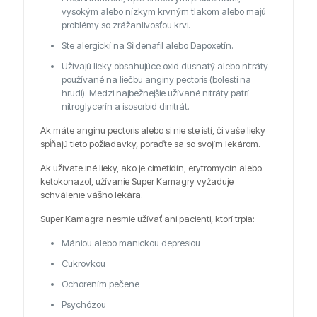
vysokým alebo nízkym krvným tlakom alebo majú
problémy so zrážanlivosťou krvi.
Ste alergickí na Sildenafil alebo Dapoxetín.
Užívajú lieky obsahujúce oxid dusnatý alebo nitráty
používané na liečbu anginy pectoris (bolesti na
hrudi). Medzi najbežnejšie užívané nitráty patrí
nitroglycerín a isosorbid dinitrát.
Ak máte anginu pectoris alebo si nie ste istí, či vaše lieky
spĺňajú tieto požiadavky, poraďte sa so svojím lekárom.
Ak užívate iné lieky, ako je cimetidín, erytromycín alebo
ketokonazol, užívanie Super Kamagry vyžaduje
schválenie vášho lekára.
Super Kamagra nesmie užívať ani pacienti, ktorí trpia:
Mániou alebo manickou depresiou
Cukrovkou
Ochorením pečene
Psychózou