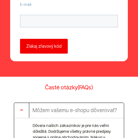
E-mail:
Ponechte toto pole prázdné.
Časté otázky(FAQs)
Môžem vašemu e-shopu dôverovať?
Dôvera naších zákazníkov je pre nás veľmi
dôležitá. Dodržujeme všetky právné predpisy
spojené s online obchodováním. Nákup v