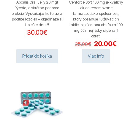
Apcalis Oral Jelly 20 mg!
Cenforce Soft 100 mg je kvalitný
Rýchla, diskrétna podpora
liek od renomovanej
erekcie. Vyskúšajte ho teraz a
farmaceutickej spoločnosti,
pocítite rozdiel! – objednajte si
ktorý obsahuje 10 žuvacích
ho ešte dnes!!
tabliet s príjemnou chuťou a 100
mg účinnej látky sildenafil
30.00
€
citrát.
Pôvodná
Aktuá
20.00
€
25.00
€
cena
cena
bola:
je:
Pridať do košíka
Viac info
25.00€.
20.00