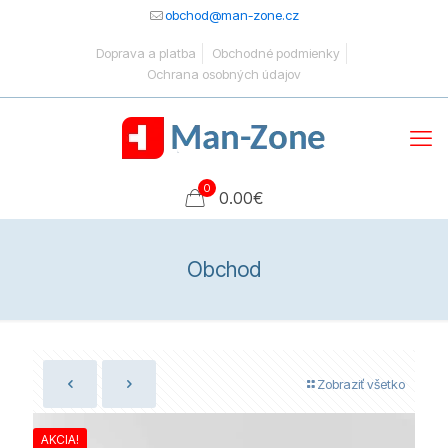
obchod@man-zone.cz
Doprava a platba
Obchodné podmienky
Ochrana osobných údajov
0
0.00
€
Obchod
Zobraziť všetko
AKCIA!