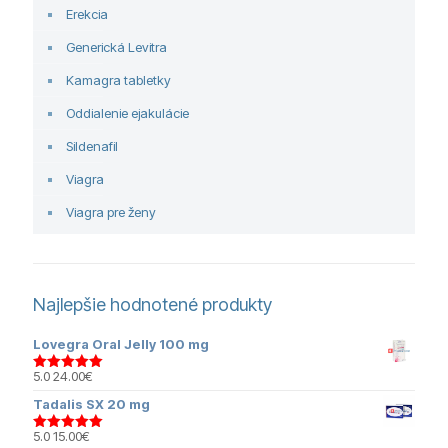
Erekcia
Generická Levitra
Kamagra tabletky
Oddialenie ejakulácie
Sildenafil
Viagra
Viagra pre ženy
Najlepšie hodnotené produkty
Lovegra Oral Jelly 100 mg
5.0
24.00
€
Hodnotenie
5.00
z 5
Tadalis SX 20 mg
5.0
15.00
€
Hodnotenie