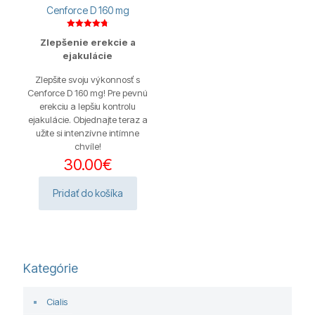
Cenforce D 160 mg
Hodnotenie
Zlepšenie erekcie a
4.80
z 5
ejakulácie
Zlepšite svoju výkonnosť s
Cenforce D 160 mg! Pre pevnú
erekciu a lepšiu kontrolu
ejakulácie. Objednajte teraz a
užite si intenzívne intímne
chvíle!
30.00
€
Pridať do košíka
Kategórie
Cialis