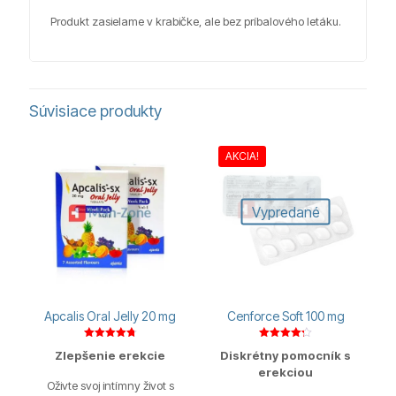
Produkt zasielame v krabičke, ale bez príbalového letáku.
Súvisiace produkty
AKCIA!
Vypredané
Apcalis Oral Jelly 20 mg
Cenforce Soft 100 mg
Hodnotenie
Hodnotenie
Zlepšenie erekcie
Diskrétny pomocník s
4.75
4.20
z 5
z 5
erekciou
Oživte svoj intímny život s