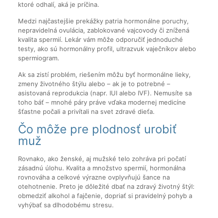
ktoré odhalí, aká je príčina.
Medzi najčastejšie prekážky patria hormonálne poruchy,
nepravidelná ovulácia, zablokované vajcovody či znížená
kvalita spermií. Lekár vám môže odporučiť jednoduché
testy, ako sú hormonálny profil, ultrazvuk vaječníkov alebo
spermiogram.
Ak sa zistí problém, riešením môžu byť hormonálne lieky,
zmeny životného štýlu alebo – ak je to potrebné –
asistovaná reprodukcia (napr. IUI alebo IVF). Nemusíte sa
toho báť – mnohé páry práve vďaka modernej medicíne
šťastne počali a privítali na svet zdravé dieťa.
Čo môže pre plodnosť urobiť
muž
Rovnako, ako ženské, aj mužské telo zohráva pri počatí
zásadnú úlohu. Kvalita a množstvo spermií, hormonálna
rovnováha a celkové výrazne ovplyvňujú šance na
otehotnenie. Preto je dôležité dbať na zdravý životný štýl:
obmedziť alkohol a fajčenie, dopriať si pravidelný pohyb a
vyhýbať sa dlhodobému stresu.