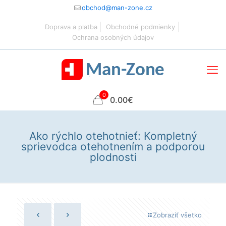
obchod@man-zone.cz
Doprava a platba
Obchodné podmienky
Ochrana osobných údajov
0
0.00€
Ako rýchlo otehotnieť: Kompletný
sprievodca otehotnením a podporou
plodnosti
Zobraziť všetko