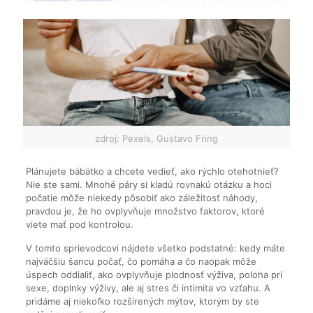
zdroj: Pexels, Gustavo Fring
Plánujete bábätko a chcete vedieť, ako rýchlo otehotnieť?
Nie ste sami. Mnohé páry si kladú rovnakú otázku a hoci
počatie môže niekedy pôsobiť ako záležitosť náhody,
pravdou je, že ho ovplyvňuje množstvo faktorov, ktoré
viete mať pod kontrolou.
V tomto sprievodcovi nájdete všetko podstatné: kedy máte
najväčšiu šancu počať, čo pomáha a čo naopak môže
úspech oddialiť, ako ovplyvňuje plodnosť výživa, poloha pri
sexe, doplnky výživy, ale aj stres či intimita vo vzťahu. A
pridáme aj niekoľko rozšírených mýtov, ktorým by ste