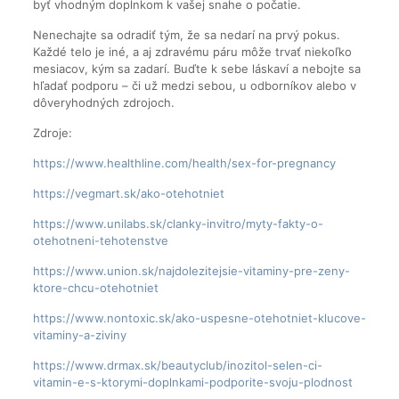
byť vhodným doplnkom k vašej snahe o počatie.
Nenechajte sa odradiť tým, že sa nedarí na prvý pokus.
Každé telo je iné, a aj zdravému páru môže trvať niekoľko
mesiacov, kým sa zadarí. Buďte k sebe láskaví a nebojte sa
hľadať podporu – či už medzi sebou, u odborníkov alebo v
dôveryhodných zdrojoch.
Zdroje:
https://www.healthline.com/health/sex-for-pregnancy
https://vegmart.sk/ako-otehotniet
https://www.unilabs.sk/clanky-invitro/myty-fakty-o-
otehotneni-tehotenstve
https://www.union.sk/najdolezitejsie-vitaminy-pre-zeny-
ktore-chcu-otehotniet
https://www.nontoxic.sk/ako-uspesne-otehotniet-klucove-
vitaminy-a-ziviny
https://www.drmax.sk/beautyclub/inozitol-selen-ci-
vitamin-e-s-ktorymi-doplnkami-podporite-svoju-plodnost