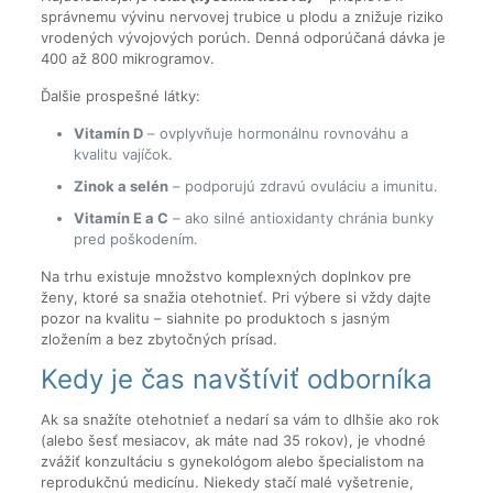
správnemu vývinu nervovej trubice u plodu a znižuje riziko
vrodených vývojových porúch. Denná odporúčaná dávka je
400 až 800 mikrogramov.
Ďalšie prospešné látky:
Vitamín D
– ovplyvňuje hormonálnu rovnováhu a
kvalitu vajíčok.
Zinok a selén
– podporujú zdravú ovuláciu a imunitu.
Vitamín E a C
– ako silné antioxidanty chránia bunky
pred poškodením.
Na trhu existuje množstvo komplexných doplnkov pre
ženy, ktoré sa snažia otehotnieť. Pri výbere si vždy dajte
pozor na kvalitu – siahnite po produktoch s jasným
zložením a bez zbytočných prísad.
Kedy je čas navštíviť odborníka
Ak sa snažíte otehotnieť a nedarí sa vám to dlhšie ako rok
(alebo šesť mesiacov, ak máte nad 35 rokov), je vhodné
zvážiť konzultáciu s gynekológom alebo špecialistom na
reprodukčnú medicínu. Niekedy stačí malé vyšetrenie,