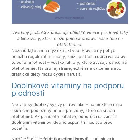
Uvedený jedálniček obsahuje dôležité vitamíny, zdravé tuky
a bielkoviny, ktoré môžu pomôcť pripraviť vaše telo na
otehotnenie.
Nezabúdajte ani na fyzickú aktivitu. Pravidelný pohyb
pomáha regulovať hormóny, znižuje stres a udržiava zdravú
telesnú hmotnosť – všetko faktory, ktoré zvyšujú šancu na
otehotnenie. Na druhej strane, extrémne cvičenie alebo
drastické diéty môžu cyklus narušiť.
Doplnkové vitamíny na podporu
plodnosti
Nie všetky doplnky výživy sú rovnaké – no niektoré majú
skutočne podložený prínos pre ženy, ktoré sa snažia
otehotnieť. Ak plánujete bábätko, odporúča sa začať s
dopĺňaním vitamínov ideálne aspoň tri mesiace pred
počatím.
Najdôležitejší je
folát (kyselina listová)
– prispieva k