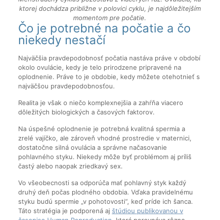
ktorej dochádza približne v polovici cyklu, je najdôležitejším
momentom pre počatie.
Čo je potrebné na počatie a čo
niekedy nestačí
Najväčšia pravdepodobnosť počatia nastáva práve v období
okolo ovulácie, kedy je telo prirodzene pripravené na
oplodnenie. Práve to je obdobie, kedy môžete otehotnieť s
najväčšou pravdepodobnosťou.
Realita je však o niečo komplexnejšia a zahŕňa viacero
dôležitých biologických a časových faktorov.
Na úspešné oplodnenie je potrebná kvalitná spermia a
zrelé vajíčko, ale zároveň vhodné prostredie v maternici,
dostatočne silná ovulácia a správne načasovanie
pohlavného styku. Niekedy môže byť problémom aj príliš
častý alebo naopak zriedkavý sex.
Vo všeobecnosti sa odporúča mať pohlavný styk každý
druhý deň počas plodného obdobia. Vďaka pravidelnému
styku budú spermie „v pohotovosti“, keď príde ich šanca.
Táto stratégia je podporená aj
štúdiou publikovanou v
časopise Human Reproduction
, ktorá porovnáva rôzne