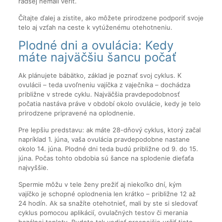
radšej nemali veriť.
Čítajte ďalej a zistite, ako môžete prirodzene podporiť svoje
telo aj vzťah na ceste k vytúženému otehotneniu.
Plodné dni a ovulácia: Kedy
máte najväčšiu šancu počať
Ak plánujete bábätko, základ je poznať svoj cyklus. K
ovulácii – teda uvoľneniu vajíčka z vaječníka – dochádza
približne v strede cyklu. Najväčšia pravdepodobnosť
počatia nastáva práve v období okolo ovulácie, kedy je telo
prirodzene pripravené na oplodnenie.
Pre lepšiu predstavu: ak máte 28-dňový cyklus, ktorý začal
napríklad 1. júna, vaša ovulácia pravdepodobne nastane
okolo 14. júna. Plodné dni teda budú približne od 9. do 15.
júna. Počas tohto obdobia sú šance na splodenie dieťaťa
najvyššie.
Spermie môžu v tele ženy prežiť aj niekoľko dní, kým
vajíčko je schopné oplodnenia len krátko – približne 12 až
24 hodín. Ak sa snažíte otehotnieť, mali by ste si sledovať
cyklus pomocou aplikácií, ovulačných testov či merania
bazálnej teploty. Budete tak vedieť presnejšie určiť tieto