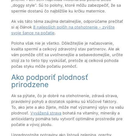
„doggy style“. Sú to polohy, ktoré môžu zabezpečiť, že sa
spermie dostanú čo najbližšie ku krčku maternice.
Ak vás táto téma zaujíma detailnejšie, odporúčame prečítať
si aj článok
8 najlepších polôh na otehotnenie – zvýšte
svoje šance na počatie
.
Poloha však nie je všetko. Dôležitejšie je načasovanie,
kvalita spermií a celkový zdravotný stav partnerov. Ale ak
vám pomôže cítiť sa uvoľnenejšie a sebavedomejšie, určite
stojí za to tieto tipy vyskúšať, pretože aj celková pohoda
počas styku môže počatiu pomôcť.
Ako podporiť plodnosť
prirodzene
Ak sa pýtate, čo je dobré na otehotnenie, zdravá strava,
pravidelný pohyb a dostatok spánku sú kľúčové faktory.
To, ako jete a ako žijete, môže mať významný vplyv na vašu
plodnosť.
Vyvážená strava
bohatá na vitamíny, minerály a
antioxidanty pomáha telu vytvoriť optimálne prostredie pre
počatie a vývoj plodu.
Uprednostnite potraviny ako listová zelenina, orechy,