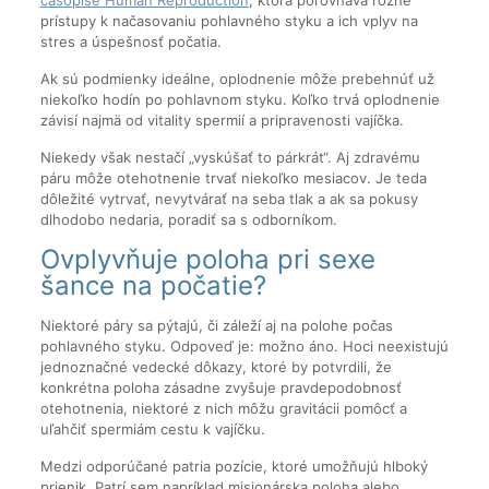
prístupy k načasovaniu pohlavného styku a ich vplyv na
stres a úspešnosť počatia.
Ak sú podmienky ideálne, oplodnenie môže prebehnúť už
niekoľko hodín po pohlavnom styku. Koľko trvá oplodnenie
závisí najmä od vitality spermií a pripravenosti vajíčka.
Niekedy však nestačí „vyskúšať to párkrát“. Aj zdravému
páru môže otehotnenie trvať niekoľko mesiacov. Je teda
dôležité vytrvať, nevytvárať na seba tlak a ak sa pokusy
dlhodobo nedaria, poradiť sa s odborníkom.
Ovplyvňuje poloha pri sexe
šance na počatie?
Niektoré páry sa pýtajú, či záleží aj na polohe počas
pohlavného styku. Odpoveď je: možno áno. Hoci neexistujú
jednoznačné vedecké dôkazy, ktoré by potvrdili, že
konkrétna poloha zásadne zvyšuje pravdepodobnosť
otehotnenia, niektoré z nich môžu gravitácii pomôcť a
uľahčiť spermiám cestu k vajíčku.
Medzi odporúčané patria pozície, ktoré umožňujú hlboký
prienik. Patrí sem napríklad misionárska poloha alebo