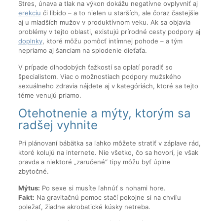
Stres, únava a tlak na výkon dokážu negatívne ovplyvniť aj
erekciu
či libido – a to nielen u starších, ale čoraz častejšie
aj u mladších mužov v produktívnom veku. Ak sa objavia
problémy v tejto oblasti, existujú prírodné cesty podpory aj
doplnky
, ktoré môžu pomôcť intímnej pohode – a tým
nepriamo aj šanciam na splodenie dieťaťa.
V prípade dlhodobých ťažkostí sa oplatí poradiť so
špecialistom. Viac o možnostiach podpory mužského
sexuálneho zdravia nájdete aj v kategóriách, ktoré sa tejto
téme venujú priamo.
Otehotnenie a mýty, ktorým sa
radšej vyhnite
Pri plánovaní bábätka sa ľahko môžete stratiť v záplave rád,
ktoré kolujú na internete. Nie všetko, čo sa hovorí, je však
pravda a niektoré „zaručené“ tipy môžu byť úplne
zbytočné.
Mýtus:
Po sexe si musíte ľahnúť s nohami hore.
Fakt:
Na gravitačnú pomoc stačí pokojne si na chvíľu
poležať, žiadne akrobatické kúsky netreba.