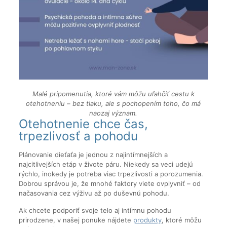
Malé pripomenutia, ktoré vám môžu uľahčiť cestu k
otehotneniu – bez tlaku, ale s pochopením toho, čo má
naozaj význam.
Otehotnenie chce čas,
trpezlivosť a pohodu
Plánovanie dieťaťa je jednou z najintímnejších a
najcitlivejších etáp v živote páru. Niekedy sa veci udejú
rýchlo, inokedy je potreba viac trpezlivosti a porozumenia.
Dobrou správou je, že mnohé faktory viete ovplyvniť – od
načasovania cez výživu až po duševnú pohodu.
Ak chcete podporiť svoje telo aj intímnu pohodu
prirodzene, v našej ponuke nájdete
produkty
, ktoré môžu