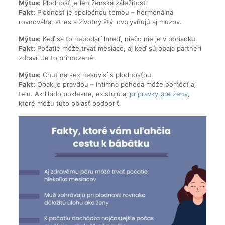
Mýtus:
Plodnosť je len ženská záležitosť.
Fakt:
Plodnosť je spoločnou témou – hormonálna
rovnováha, stres a životný štýl ovplyvňujú aj mužov.
Mýtus:
Keď sa to nepodarí hneď, niečo nie je v poriadku.
Fakt:
Počatie môže trvať mesiace, aj keď sú obaja partneri
zdraví. Je to prirodzené.
Mýtus:
Chuť na sex nesúvisí s plodnosťou.
Fakt:
Opak je pravdou – intímna pohoda môže pomôcť aj
telu. Ak libido poklesne, existujú aj
prípravky pre ženy
,
ktoré môžu túto oblasť podporiť.