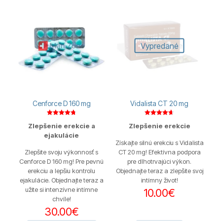
Vypredané
Cenforce D 160 mg
Vidalista CT 20 mg
Hodnotenie
Hodnotenie
Zlepšenie erekcie a
Zlepšenie erekcie
4.80
4.67
z 5
z 5
ejakulácie
Získajte silnú erekciu s Vidalista
Zlepšite svoju výkonnosť s
CT 20 mg! Efektívna podpora
Cenforce D 160 mg! Pre pevnú
pre dlhotrvajúci výkon.
erekciu a lepšiu kontrolu
Objednajte teraz a zlepšite svoj
ejakulácie. Objednajte teraz a
intímny život!
užite si intenzívne intímne
10.00
€
chvíle!
30.00
€