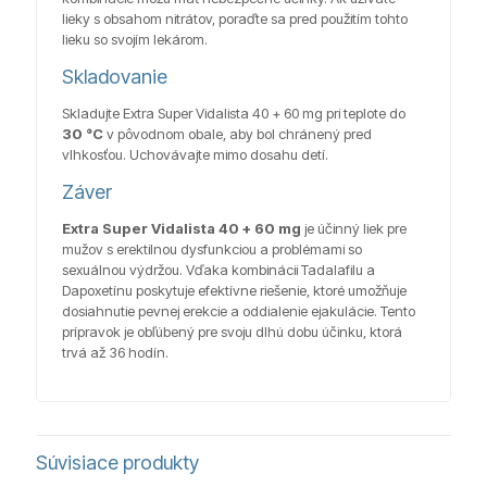
lieky s obsahom nitrátov, poraďte sa pred použitím tohto
lieku so svojím lekárom.
Skladovanie
Skladujte Extra Super Vidalista 40 + 60 mg pri teplote do
30 °C
v pôvodnom obale, aby bol chránený pred
vlhkosťou. Uchovávajte mimo dosahu detí.
Záver
Extra Super Vidalista 40 + 60 mg
je účinný liek pre
mužov s erektilnou dysfunkciou a problémami so
sexuálnou výdržou. Vďaka kombinácii Tadalafilu a
Dapoxetínu poskytuje efektívne riešenie, ktoré umožňuje
dosiahnutie pevnej erekcie a oddialenie ejakulácie. Tento
prípravok je obľúbený pre svoju dlhú dobu účinku, ktorá
trvá až 36 hodín.
Súvisiace produkty