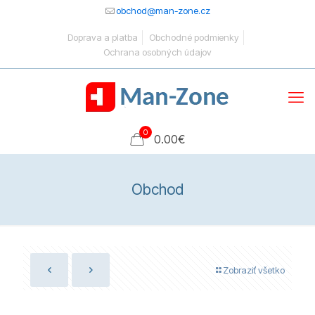
obchod@man-zone.cz
Doprava a platba
Obchodné podmienky
Ochrana osobných údajov
0
0.00
€
Obchod
Zobraziť všetko