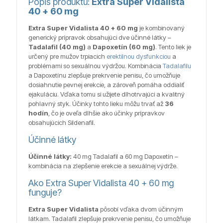
Popis produktu:
Extra Super Vidalista
40 + 60 mg
Extra Super Vidalista 40 + 60 mg
je kombinovaný
generický prípravok obsahujúci dve účinné látky –
Tadalafil (40 mg)
a
Dapoxetín (60 mg)
. Tento liek je
určený pre mužov trpiacich
erektilnou dysfunkciou
a
problémami so sexuálnou výdržou. Kombinácia
Tadalafilu
a Dapoxetínu zlepšuje prekrvenie penisu, čo umožňuje
dosiahnutie pevnej erekcie, a zároveň pomáha oddialiť
ejakuláciu. Vďaka tomu si užijete dlhotrvajúci a kvalitný
pohlavný styk. Účinky tohto lieku môžu trvať až
36
hodín
, čo je oveľa dlhšie ako účinky prípravkov
obsahujúcich Sildenafil.
Účinné látky
Účinné látky:
40 mg Tadalafil a 60 mg Dapoxetín –
kombinácia na zlepšenie erekcie a sexuálnej výdrže.
Ako Extra Super Vidalista 40 + 60 mg
funguje?
Extra Super Vidalista
pôsobí vďaka dvom účinným
látkam. Tadalafil zlepšuje prekrvenie penisu, čo umožňuje