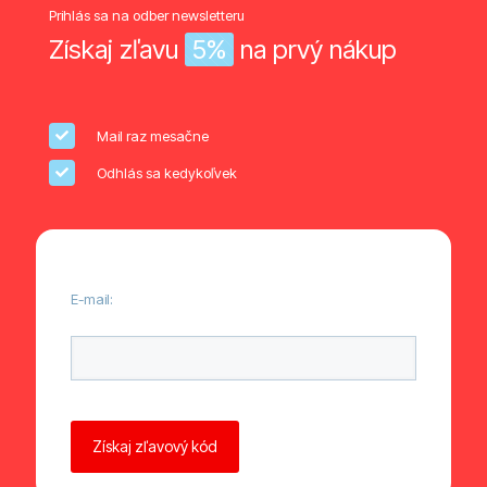
Prihlás sa na odber newsletteru
Získaj zľavu
5%
na prvý nákup
Mail raz mesačne
Odhlás sa kedykoľvek
E-mail:
Ponechte toto pole prázdné.