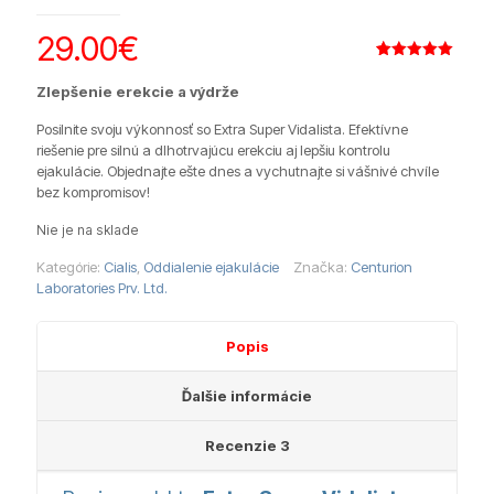
29.00
€
Hodnotenie
3
5.00
z 5
Zlepšenie erekcie a výdrže
na základe
zákazníckych
recenzií
Posilnite svoju výkonnosť so Extra Super Vidalista. Efektívne
riešenie pre silnú a dlhotrvajúcu erekciu aj lepšiu kontrolu
ejakulácie. Objednajte ešte dnes a vychutnajte si vášnivé chvíle
bez kompromisov!
Nie je na sklade
Kategórie:
Cialis
,
Oddialenie ejakulácie
Značka:
Centurion
Laboratories Prv. Ltd.
Popis
Ďalšie informácie
Recenzie
3