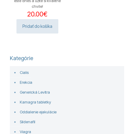
ešte dnes a užite si kvalitné
chvíle!
20.00
€
Pridať do košíka
Kategórie
Cialis
Erekcia
Generická Levitra
Kamagra tabletky
Oddialenie ejakulácie
Sildenafil
Viagra