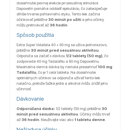
dosiahnutie pevnej erekcie pri sexuálnej stimulácii.
Dapoxetín pomáha oddialiť ejakuláciu, čo zabezpečuje
dlhšie trvanie pohlavného styku. Tento liek začína
účinkovať približne
30 minút po užití
a jeho účinky
môžu pretrvávať až
36 hodín
.
Spôsob použitia
Extra Super Vidalista 40 + 60 mg sa užíva jednorazovo,
približne
30 minút pred sexuálnou aktivitou
.
Odporúča sa začať s dávkou
1/2 tablety (50 mg)
, čo
zodpovedá 40 mg Tadalafilu a 60 mg Dapoxetínu.
Maximálna denná dávka by nemala presiahnuť
100 mg
Tadalafilu
, čo je 1 celá tableta. Na dosiahnutie
optimálnych účinkov sa odporúča užívať tento liek
nalačno, pretože ťažké jedlá a alkohol môžu znížiť jeho
účinnosť.
Dávkovanie
Odporúčaná dávka:
1/2 tablety (50 mg) približne
30
minút pred sexuálnou aktivitou
. Účinky môžu trvať
až
36 hodín
. Neužívajte viac ako
1 tabletu denne
.
Nežiaduce účinky