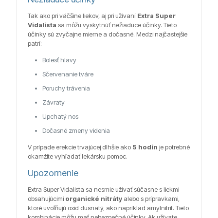
Tak ako pri väčšine liekov, aj pri užívaní
Extra Super
Vidalista
sa môžu vyskytnúť nežiaduce účinky. Tieto
účinky sú zvyčajne mierne a dočasné. Medzi najčastejšie
patrí:
Bolesť hlavy
Sčervenanie tváre
Poruchy trávenia
Závraty
Upchatý nos
Dočasné zmeny videnia
V prípade erekcie trvajúcej dlhšie ako
5 hodín
je potrebné
okamžite vyhľadať lekársku pomoc.
Upozornenie
Extra Super Vidalista sa nesmie užívať súčasne s liekmi
obsahujúcimi
organické nitráty
alebo s prípravkami,
ktoré uvoľňujú oxid dusnatý, ako napríklad amylnitrit. Tieto
kombinácie môžu mať nebezpečné účinky. Ak užívate