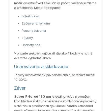
môžu vyskytnúť vedľajšie účinky, pričom väčšina je mierna
a prechodná. Medzi časté patria:
Bolesť hlavy
Začervenanie tváre
Poruchy trávenia
Závraty
Upchatý nos
V prípade erekcie trvajúcej dlhšie ako 4 hodiny je nutné
okamžite vyhľadať lekára.
Uchovávanie a skladovanie
Tablety uchovávajte v pôvodnom obale, pri teplote medzi
10–30°C.
Záver
Super P-force 160 mg
je ideálna voľba pre mužov,
ktorí hľadajú efektívne riešenie na kombinované problémy
s erekciou a predčasnou ejakuláciou. Vďaka kombinácii
dvoch účinných látok ponúka komplexný a dlhotrvajúci