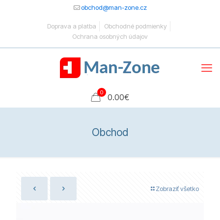
obchod@man-zone.cz
Doprava a platba
Obchodné podmienky
Ochrana osobných údajov
0
0.00
€
Obchod
Zobraziť všetko