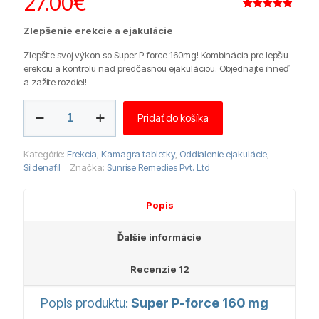
27.00
€
Hodnotenie
12
4.92
z 5
Zlepšenie erekcie a ejakulácie
na základe
zákazníckych
recenzií
Zlepšite svoj výkon so Super P-force 160mg! Kombinácia pre lepšiu
erekciu a kontrolu nad predčasnou ejakuláciou. Objednajte ihneď
a zažite rozdiel!
množstvo
Pridať do košíka
Super
P-
force
Kategórie:
Erekcia
,
Kamagra tabletky
,
Oddialenie ejakulácie
,
160
Sildenafil
Značka:
Sunrise Remedies Pvt. Ltd
mg
Popis
Ďalšie informácie
Recenzie
12
Popis produktu:
Super P-force 160 mg