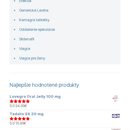
Erekcia
Generická Levitra
Kamagra tabletky
Oddialenie ejakulácie
Sildenafil
Viagra
Viagra pre ženy
Najlepšie hodnotené produkty
Lovegra Oral Jelly 100 mg
5.0
24.00
€
Hodnotenie
5.00
z 5
Tadalis SX 20 mg
5.0
15.00
€
Hodnotenie
5.00
z 5