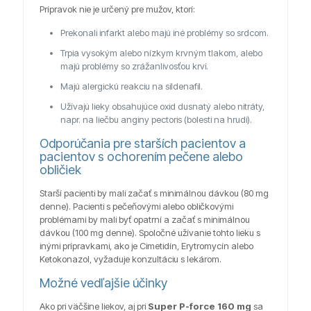
Prípravok nie je určený pre mužov, ktorí:
Prekonali infarkt alebo majú iné problémy so srdcom.
Trpia vysokým alebo nízkym krvným tlakom, alebo
majú problémy so zrážanlivosťou krvi.
Majú alergickú reakciu na sildenafil.
Užívajú lieky obsahujúce oxid dusnatý alebo nitráty,
napr. na liečbu anginy pectoris (bolesti na hrudi).
Odporúčania pre starších pacientov a
pacientov s ochorením pečene alebo
obličiek
Starší pacienti by mali začať s minimálnou dávkou (80 mg
denne). Pacienti s pečeňovými alebo obličkovými
problémami by mali byť opatrní a začať s minimálnou
dávkou (100 mg denne). Spoločné užívanie tohto lieku s
inými prípravkami, ako je Cimetidín, Erytromycín alebo
Ketokonazol, vyžaduje konzultáciu s lekárom.
Možné vedľajšie účinky
Ako pri väčšine liekov, aj pri
Super P-force 160 mg
sa