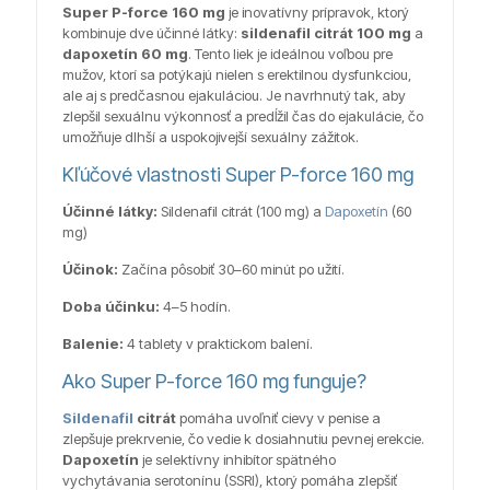
Super P-force 160 mg
je inovatívny prípravok, ktorý
kombinuje dve účinné látky:
sildenafil citrát 100 mg
a
dapoxetín 60 mg
. Tento liek je ideálnou voľbou pre
mužov, ktorí sa potýkajú nielen s erektilnou dysfunkciou,
ale aj s predčasnou ejakuláciou. Je navrhnutý tak, aby
zlepšil sexuálnu výkonnosť a predĺžil čas do ejakulácie, čo
umožňuje dlhší a uspokojivejší sexuálny zážitok.
Kľúčové vlastnosti Super P-force 160 mg
Účinné látky:
Sildenafil citrát (100 mg) a
Dapoxetín
(60
mg)
Účinok:
Začína pôsobiť 30–60 minút po užití.
Doba účinku:
4–5 hodín.
Balenie:
4 tablety v praktickom balení.
Ako Super P-force 160 mg funguje?
Sildenafil
citrát
pomáha uvoľniť cievy v penise a
zlepšuje prekrvenie, čo vedie k dosiahnutiu pevnej erekcie.
Dapoxetín
je selektívny inhibítor spätného
vychytávania serotonínu (SSRI), ktorý pomáha zlepšiť