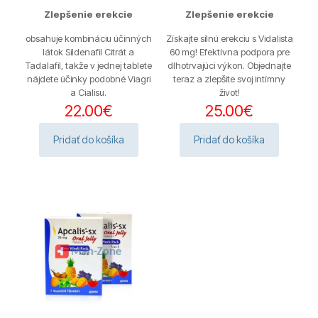
Hodnotenie
Hodnotenie
Zlepšenie erekcie
Zlepšenie erekcie
4.60
4.38
z 5
z 5
obsahuje kombináciu účinných
Získajte silnú erekciu s Vidalista
látok Sildenafil Citrát a
60 mg! Efektívna podpora pre
Tadalafil, takže v jednej tablete
dlhotrvajúci výkon. Objednajte
nájdete účinky podobné Viagri
teraz a zlepšite svoj intímny
a Cialisu.
život!
22.00
€
25.00
€
Pridať do košíka
Pridať do košíka