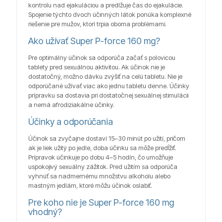
kontrolu nad ejakuláciou a predlžuje čas do ejakulácie.
Spojenie týchto dvoch účinných látok ponúka komplexné
riešenie pre mužov, ktorí trpia oboma problémami.
Ako užívať Super P-force 160 mg?
Pre optimálny účinok sa odporúča začať s polovicou
tablety pred sexuálnou aktivitou. Ak účinok nie je
dostatočný, možno dávku zvýšiť na celú tabletu. Nie je
odporúčané užívať viac ako jednu tabletu denne. Účinky
prípravku sa dostavia pri dostatočnej sexuálnej stimulácii
a nemá afrodiziakálne účinky.
Účinky a odporúčania
Účinok sa zvyčajne dostaví 15–30 minút po užití, pričom
ak je liek užitý po jedle, doba účinku sa môže predĺžiť.
Prípravok účinkuje po dobu 4–5 hodín, čo umožňuje
uspokojivý sexuálny zážitok. Pred užitím sa odporúča
vyhnúť sa nadmernému množstvu alkoholu alebo
mastným jedlám, ktoré môžu účinok oslabiť.
Pre koho nie je Super P-force 160 mg
vhodný?