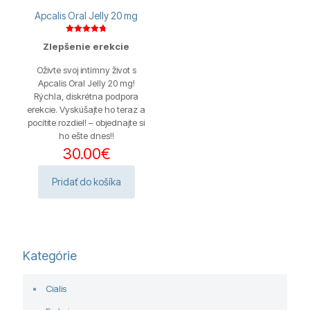
Apcalis Oral Jelly 20 mg
Hodnotenie
Zlepšenie erekcie
4.75
z 5
Oživte svoj intímny život s
Apcalis Oral Jelly 20 mg!
Rýchla, diskrétna podpora
erekcie. Vyskúšajte ho teraz a
pocítite rozdiel! – objednajte si
ho ešte dnes!!
30.00
€
Pridať do košíka
Kategórie
Cialis