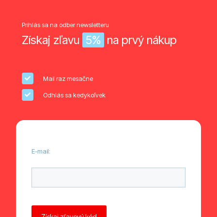
Prihlás sa na odber newsletteru
Získaj zľavu
5%
na prvý nákup
Mail raz mesačne
Odhlás sa kedykoľvek
E-mail:
Ponechte toto pole prázdné.