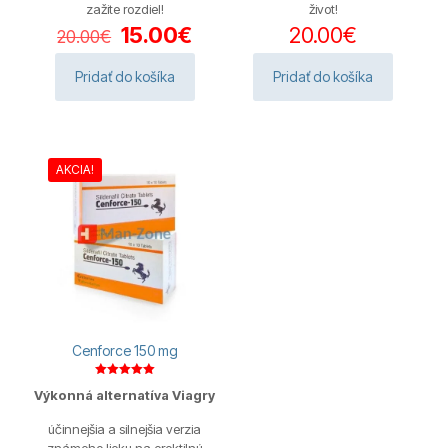
zažite rozdiel!
život!
Pôvodná
Aktuálna
15.00
€
20.00
€
20.00
€
cena
cena
bola:
je:
Pridať do košíka
Pridať do košíka
20.00€.
15.00€.
AKCIA!
Cenforce 150 mg
Hodnotenie
Výkonná alternatíva Viagry
5.00
z 5
účinnejšia a silnejšia verzia