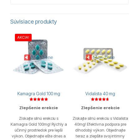
Súvisiace produkty
AKCIA!
Kamagra Gold 100 mg
Vidalista 40 mg
Hodnotenie
Hodnotenie
Zlepšenie erekcie
Zlepšenie erekcie
5.00
4.67
z 5
z 5
Získajte silnú erekciu s
Získajte silnú erekciu s Vidalista
Kamagra Gold 100mg! Rýchly a
40mg! Efektívna podpora pre
účinný prostriedok pre lepší
dlhodobý výkon. Objednajte
výkon. Objednajte ešte dnes a
teraz a zlepšite svoj intímny