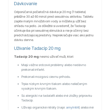
Dávkovanie
Odporúčaná počiatočná dávka je 20 mg (1 tableta)
približne 30 až 60 minút pred sexuálnou aktivitou. Tabletu
zapite malým množstvom vody a môžete ju užiť bez
ohľadu na jedlo. Je dôležité si uvedomiť, že Tadacip
účinkuje iba pri sexuálnej stimulácii a nie je účinný bez
predchádzajúcej predohry. Neprekračujte viac ako jednu
dávku denne.
Užívanie Tadacip 20 mg
Tadacip 20 mg
nesmú užívať muži, ktorí:
Majú vážne srdcové problémy alebo nedávno
prekonali infarkt.
Prekonali mozgovú cievnu príhodu.
Trpia nízkym krvným tlakom alebo neliečeným
vysokým krvným tlakom.
Sú alergickí na tadalafil alebo iné zložky prípravku
Tadacip.
Užívajú organické nitráty (napr.
amylnitrit
) alebo iné