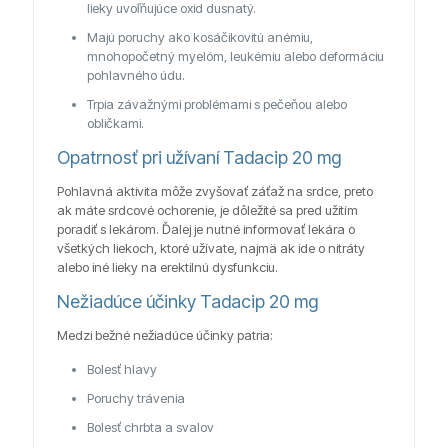
lieky uvoľňujúce oxid dusnatý.
Majú poruchy ako kosáčikovitú anémiu,
mnohopočetný myelóm, leukémiu alebo deformáciu
pohlavného údu.
Trpia závažnými problémami s pečeňou alebo
obličkami.
Opatrnosť pri užívaní Tadacip 20 mg
Pohlavná aktivita môže zvyšovať záťaž na srdce, preto
ak máte srdcové ochorenie, je dôležité sa pred užitím
poradiť s lekárom. Ďalej je nutné informovať lekára o
všetkých liekoch, ktoré užívate, najmä ak ide o nitráty
alebo iné lieky na erektilnú dysfunkciu.
Nežiadúce účinky Tadacip 20 mg
Medzi bežné nežiadúce účinky patria:
Bolesť hlavy
Poruchy trávenia
Bolesť chrbta a svalov