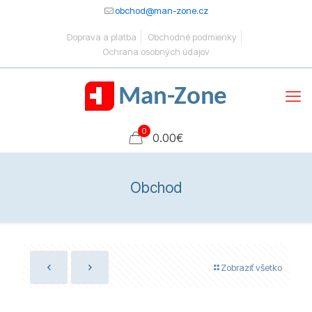
obchod@man-zone.cz
Doprava a platba
Obchodné podmienky
Ochrana osobných údajov
0
0.00
€
Obchod
Zobraziť všetko