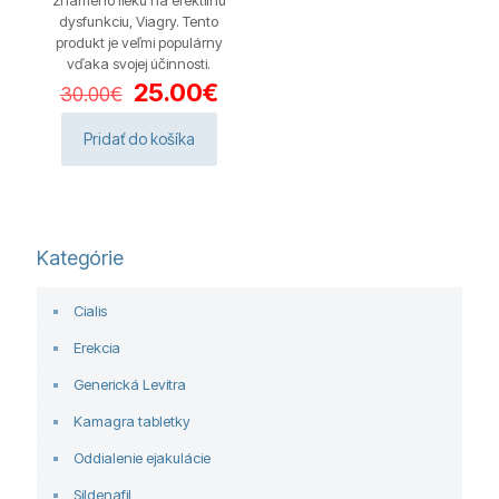
známeho lieku na erektilnú
dysfunkciu, Viagry. Tento
produkt je veľmi populárny
vďaka svojej účinnosti.
Pôvodná
Aktuálna
25.00
€
30.00
€
cena
cena
bola:
je:
Pridať do košíka
30.00€.
25.00€.
Kategórie
Cialis
Erekcia
Generická Levitra
Kamagra tabletky
Oddialenie ejakulácie
Sildenafil