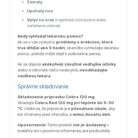
Závraty
.
Upchatý nos
.
Vplyv na zrak
(napríklad rozmazané alebo
zafarbené videnie).
Kedy vyhľadať lekársku pomoc?
Ak sa u vás vyskytnú
problémy s erekciou, ktorá
trvá dlhšie ako 5 hodín
, okamžite vyhľadajte lekársku
pomoc, pretože môže dôjsť k poškodeniu penisu.
Ak sa objavia
akékoľvek závažné vedľajšie účinky
alebo si všimnete niečo neobvyklé,
neodkladajte
návštevu lekára
.
Správne skladovanie
Skladovanie prípravku Cobra 120 mg
Skladujte
Cobra Red 120 mg pri teplote do 5-30
°C
. Uistite sa, že prípravok je
v pôvodnom obale
, aby
bol chránený pred vlhkosťou a
mimo dosahu detí
.
Upozornenie:
Tento produkt
nie je dodávaný
v
krabičke ani s písomnou informáciou pre používateľa.