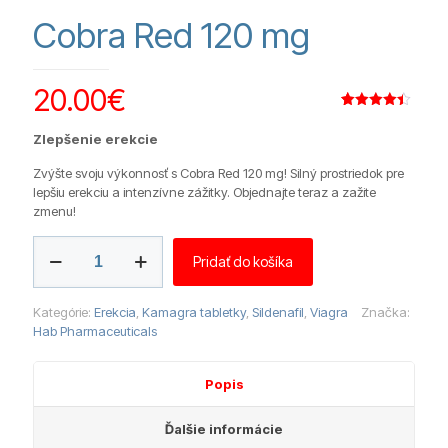
Cobra Red 120 mg
20.00
€
Hodnotenie
9
4.44
z 5
Zlepšenie erekcie
na základe
zákazníckych
recenzií
Zvýšte svoju výkonnosť s Cobra Red 120 mg! Silný prostriedok pre
lepšiu erekciu a intenzívne zážitky. Objednajte teraz a zažite
zmenu!
množstvo
Pridať do košíka
Cobra
Red
120
Kategórie:
Erekcia
,
Kamagra tabletky
,
Sildenafil
,
Viagra
Značka:
mg
Hab Pharmaceuticals
Popis
Ďalšie informácie