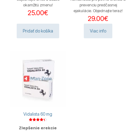
okamžitú zmenu!
prevenciu predčasnej
ejakulácie. Objednajte teraz!
25.00
€
29.00
€
Pridať do košíka
Viac info
Vidalista 60 mg
Hodnotenie
Zlepšenie erekcie
4.38
z 5