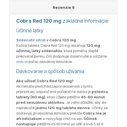
Recenzie
9
Cobra Red 120 mg
základné informácie
Účinné látky
Sildenafil citrát
v Cobra 120 mg
Každá tableta Cobra Red 120 mg obsahuje
120 mg
účinnej látky sildenafilu
, ktorá pomáha zlepšiť
prekrvenie penisu, čím podporuje dosiahnutie a udržanie
erekcie
počas sexuálnej stimulácie.
Dávkovanie a spôsob užívania
Ako užívať Cobra Red 120 mg?
Ak nemáte predchádzajúce skúsenosti s týmto
prípravkom, odporúčaná počiatočná dávka je
polovica
tablety (60 mg)
, ktorú užijete približne
45-60 minút
pred sexuálnou aktivitou
. Je veľmi dôležité, aby ste
neprekročili
jednu 120 mg tabletu denne
. Účinky sa
dostavujú pri sexuálnej stimulácii, pretože
Cobra nie je
afrodiziakum
a nezvyšuje chuť na sex.
Účinok
nastupuje
približne 45-60 minút po užití a trvá 5 až 6