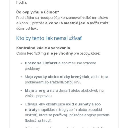
hodín.
Čo ovplyvňuje účinok?
Pred užitím sa neodporúča konzumovať veľké množstvo
alkoholu, pretože
alkohol a mastné jedlo
môžu znížiť
účinnosť lieku.
Kto by tento liek nemal užívať
Kontraindikácie a varovania
Cobra Red 120 mg
nie je vhodný
pre osoby, ktoré:
Prekonali infarkt
alebo majú iné srdcové
problémy.
Majú
vysoký alebo nízky krvný tlak
, alebo trpia
problémami so zrážanlivosťou krvi.
Majú alergiu
na sildenafil alebo akúkoľvek inú
zložku prípravku.
Užívajú lieky obsahujúce
oxid dusnatý
alebo
nitráty
(napríklad nitroglycerín alebo izosorbid
dinitrát), ktoré sa používajú pri liečbe anginy pectoris
(bolesť na hrudi).