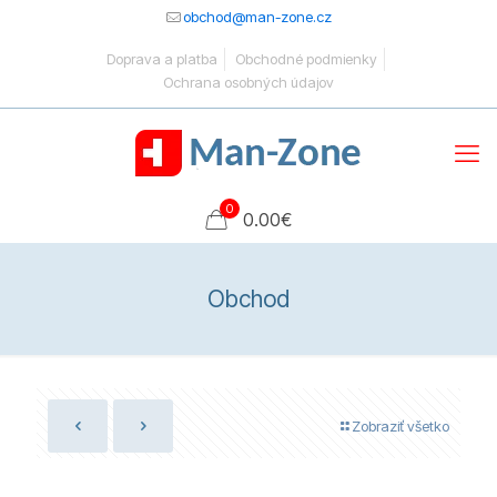
obchod@man-zone.cz
Doprava a platba
Obchodné podmienky
Ochrana osobných údajov
0
0.00
€
Obchod
Zobraziť všetko