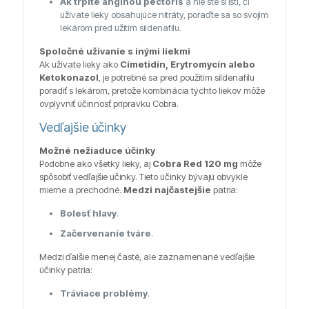
Ak trpíte anginou pectoris
a nie ste si istí, či
užívate lieky obsahujúce nitráty, poraďte sa so svojím
lekárom pred užitím sildenafilu.
Spoločné užívanie s inými liekmi
Ak užívate lieky ako
Cimetidín, Erytromycín alebo
Ketokonazol
, je potrebné sa pred použitím sildenafilu
poradiť s lekárom, pretože kombinácia týchto liekov môže
ovplyvniť účinnosť prípravku Cobra.
Vedľajšie účinky
Možné nežiaduce účinky
Podobne ako všetky lieky, aj
Cobra Red 120 mg
môže
spôsobiť vedľajšie účinky. Tieto účinky bývajú obvykle
mierne a prechodné.
Medzi najčastejšie
patria:
Bolesť hlavy
.
Začervenanie tváre
.
Medzi ďalšie menej časté, ale zaznamenané vedľajšie
účinky patria:
Tráviace problémy
.