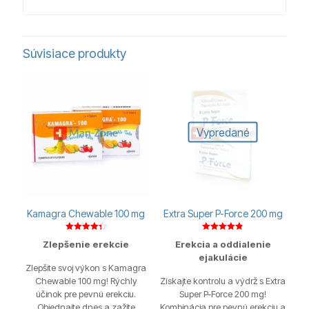
Súvisiace produkty
Vypredané
Kamagra Chewable 100 mg
Extra Super P-Force 200 mg
Hodnotenie
Hodnotenie
Zlepšenie erekcie
Erekcia a oddialenie
4.33
4.82
z 5
z 5
ejakulácie
Zlepšite svoj výkon s Kamagra
Chewable 100 mg! Rýchly
Získajte kontrolu a výdrž s Extra
účinok pre pevnú erekciu.
Super P-Force 200 mg!
Objednajte dnes a zažite
Kombinácia pre pevnú erekciu a