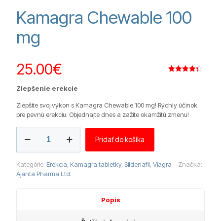
Kamagra Chewable 100
mg
25.00
€
Hodnotenie
3
4.33
z 5
Zlepšenie erekcie
na
základe
zákazníckych
Zlepšite svoj výkon s Kamagra Chewable 100 mg! Rýchly účinok
recenzií
pre pevnú erekciu. Objednajte dnes a zažite okamžitú zmenu!
množstvo
Pridať do košíka
Kamagra
Chewable
100
Kategórie:
Erekcia
,
Kamagra tabletky
,
Sildenafil
,
Viagra
Značka:
mg
Ajanta Pharma Ltd.
Popis