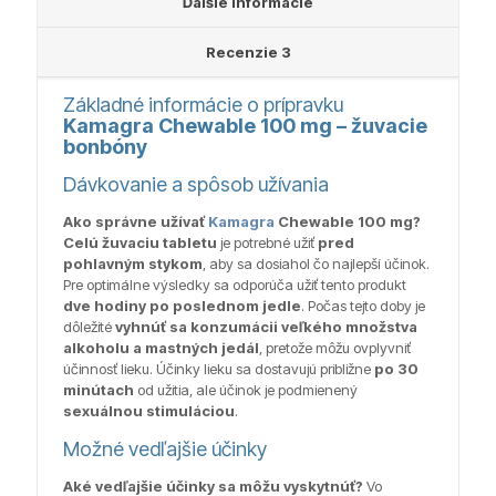
Ďalšie informácie
Recenzie
3
Základné informácie o prípravku
Kamagra Chewable 100 mg – žuvacie
bonbóny
Dávkovanie a spôsob užívania
Ako správne užívať
Kamagra
Chewable 100 mg?
Celú žuvaciu tabletu
je potrebné užiť
pred
pohlavným stykom
, aby sa dosiahol čo najlepší účinok.
Pre optimálne výsledky sa odporúča užiť tento produkt
dve hodiny po poslednom jedle
. Počas tejto doby je
dôležité
vyhnúť sa konzumácii veľkého množstva
alkoholu a mastných jedál
, pretože môžu ovplyvniť
účinnosť lieku. Účinky lieku sa dostavujú približne
po 30
minútach
od užitia, ale účinok je podmienený
sexuálnou stimuláciou
.
Možné vedľajšie účinky
Aké vedľajšie účinky sa môžu vyskytnúť?
Vo