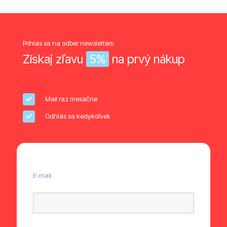
Prihlás sa na odber newsletteru
Získaj zľavu
5%
na prvý nákup
Mail raz mesačne
Odhlás sa kedykoľvek
E-mail:
Ponechte toto pole prázdné.