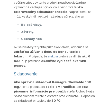
väčšine prípadov tento produkt nespôsobuje žiadne
významné vedľajšie účinky, čo z neho robí
ľahko
tolerovateľný stimulátor erekcie
. Napriek tomu sa
môžu vyskytnúť niektoré nežiaduce účinky, ako sú:
Bolesť hlavy
.
Závraty
.
Upchatý nos
.
Ak sa niektorý z týchto príznakov objaví, odporúča sa
zdržať sa užívania lieku do konzultácie s
lekárom
. V prípade, že
erekcia
pretrváva dlhšie ako
6
hodín
, je potrebné
okamžite vyhľadať lekársku
pomoc
.
Skladovanie
Ako správne skladovať Kamagra Chewable 100
mg?
Tento produkt sa
zasiela v krabičke
, ale
bez
písomnej informácie pre používateľa
. Uchovávajte
ho na suchom mieste a chráňte pred vlhkosťou. Odporúča
sa skladovať pri teplote do
30 °C
.