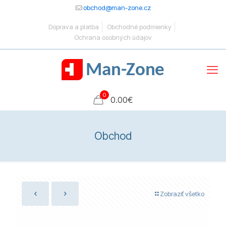
obchod@man-zone.cz
Doprava a platba
Obchodné podmienky
Ochrana osobných údajov
0
0.00
€
Obchod
Zobraziť všetko