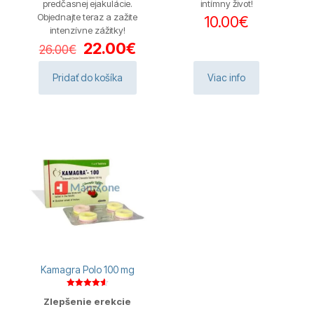
predčasnej ejakulácie.
intímny život!
Objednajte teraz a zažite
10.00
€
intenzívne zážitky!
Pôvodná
Aktuálna
22.00
€
26.00
€
cena
cena
bola:
je:
Pridať do košíka
Viac info
26.00€.
22.00€.
Kamagra Polo 100 mg
Hodnotenie
Zlepšenie erekcie
4.63
z 5