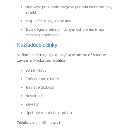
Nedávno prekonali mozgovú príhodu alebo srdcový
infarkt.
Majú veľmi nízky krvný tlak.
Trpia degeneratívnym očným ochorením (napr.
retinitis pigmentosa).
Nežiadúce účinky
Nežiadúce účinky bývajú zvyčajne mierne až stredne
závažné. Medzi bežné patria:
Bolesti hlavy
Začervenanie tváre
Tráviace ťažkosti
Nevoľnosť
Závraty
Upchatý nos alebo nádcha
Zriedkavo sa môžu objaviť: