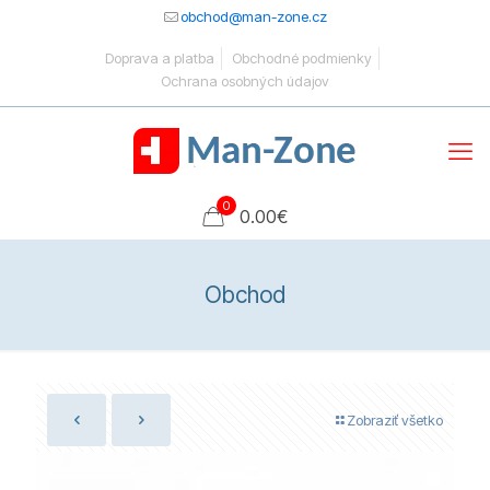
obchod@man-zone.cz
Doprava a platba
Obchodné podmienky
Ochrana osobných údajov
0
0.00
€
Obchod
Zobraziť všetko