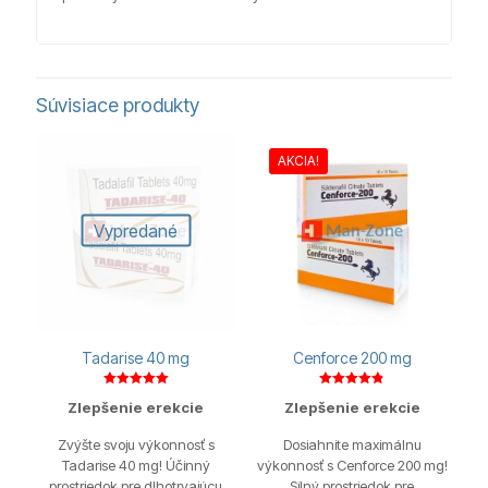
Súvisiace produkty
AKCIA!
Vypredané
Tadarise 40 mg
Cenforce 200 mg
Hodnotenie
Hodnotenie
Zlepšenie erekcie
Zlepšenie erekcie
5.00
4.80
z 5
z 5
Zvýšte svoju výkonnosť s
Dosiahnite maximálnu
Tadarise 40 mg! Účinný
výkonnosť s Cenforce 200 mg!
prostriedok pre dlhotrvajúcu
Silný prostriedok pre