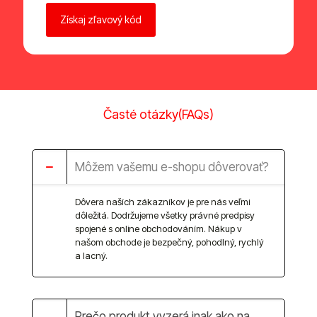
o
n
e
c
h
t
e
t
Časté otázky(FAQs)
o
t
o
p
Môžem vašemu e-shopu dôverovať?
o
l
e
Dôvera naších zákazníkov je pre nás veľmi
p
dôležitá. Dodržujeme všetky právné predpisy
r
spojené s online obchodováním. Nákup v
á
našom obchode je bezpečný, pohodlný, rychlý
z
a lacný.
d
n
é
.
Prečo produkt vyzerá inak ako na