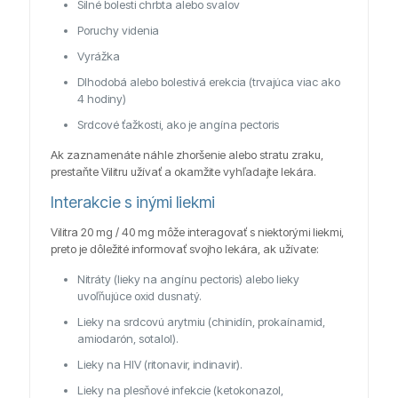
Silné bolesti chrbta alebo svalov
Poruchy videnia
Vyrážka
Dlhodobá alebo bolestivá erekcia (trvajúca viac ako
4 hodiny)
Srdcové ťažkosti, ako je angína pectoris
Ak zaznamenáte náhle zhoršenie alebo stratu zraku,
prestaňte Vilitru užívať a okamžite vyhľadajte lekára.
Interakcie s inými liekmi
Vilitra 20 mg / 40 mg môže interagovať s niektorými liekmi,
preto je dôležité informovať svojho lekára, ak užívate:
Nitráty (lieky na angínu pectoris) alebo lieky
uvoľňujúce oxid dusnatý.
Lieky na srdcovú arytmiu (chinidín, prokaínamid,
amiodarón, sotalol).
Lieky na HIV (ritonavir, indinavir).
Lieky na plesňové infekcie (ketokonazol,