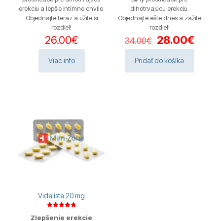
erekciu a lepšie intímne chvíle.
dlhotrvajúcu erekciu.
Objednajte teraz a užite si
Objednajte ešte dnes a zažite
rozdiel!
rozdiel!
Pôvodná
Aktuá
26.00
€
28.00
€
34.00
€
cena
cena
bola:
je:
Viac info
Pridať do košíka
34.00€.
28.00
Vidalista 20 mg
Hodnotenie
Zlepšenie erekcie
4.88