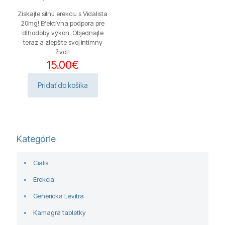
z 5
Získajte silnú erekciu s Vidalista
20mg! Efektívna podpora pre
dlhodobý výkon. Objednajte
teraz a zlepšite svoj intímny
život!
15.00
€
Pridať do košíka
Kategórie
Cialis
Erekcia
Generická Levitra
Kamagra tabletky