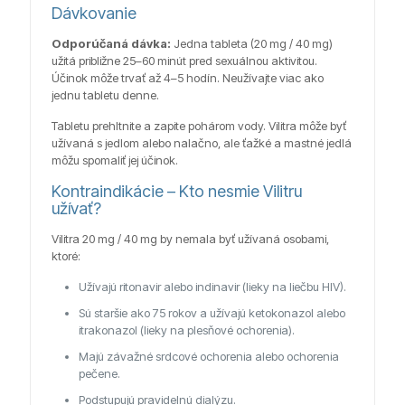
Dávkovanie
Odporúčaná dávka:
Jedna tableta (20 mg / 40 mg)
užitá približne 25–60 minút pred sexuálnou aktivitou.
Účinok môže trvať až 4–5 hodín. Neužívajte viac ako
jednu tabletu denne.
Tabletu prehltnite a zapite pohárom vody. Vilitra môže byť
užívaná s jedlom alebo nalačno, ale ťažké a mastné jedlá
môžu spomaliť jej účinok.
Kontraindikácie – Kto nesmie Vilitru
užívať?
Vilitra 20 mg / 40 mg by nemala byť užívaná osobami,
ktoré:
Užívajú ritonavir alebo indinavir (lieky na liečbu HIV).
Sú staršie ako 75 rokov a užívajú ketokonazol alebo
itrakonazol (lieky na plesňové ochorenia).
Majú závažné srdcové ochorenia alebo ochorenia
pečene.
Podstupujú pravidelnú dialýzu.