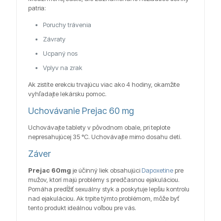
patria:
Poruchy trávenia
Závraty
Ucpaný nos
Vplyv na zrak
Ak zistíte erekciu trvajúcu viac ako 4 hodiny, okamžite
vyhľadajte lekársku pomoc.
Uchovávanie Prejac 60 mg
Uchovávajte tablety v pôvodnom obale, pri teplote
nepresahujúcej 35 °C. Uchovávajte mimo dosahu detí.
Záver
Prejac 60mg
je účinný liek obsahujúci
Dapoxetine
pre
mužov, ktorí majú problémy s predčasnou ejakuláciou.
Pomáha predĺžiť sexuálny styk a poskytuje lepšiu kontrolu
nad ejakuláciou. Ak trpíte týmto problémom, môže byť
tento produkt ideálnou voľbou pre vás.