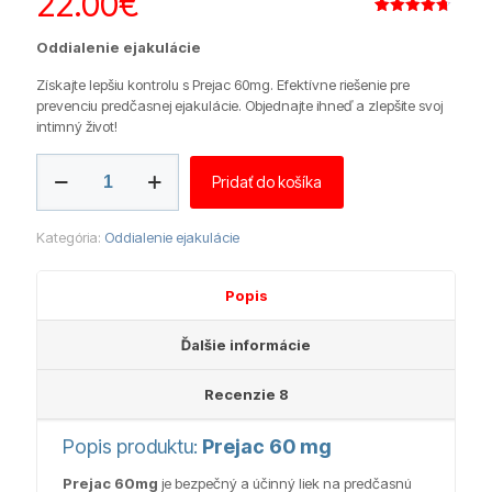
22.00
€
Hodnotenie
8
4.75
z 5
Oddialenie ejakulácie
na základe
zákazníckych
recenzií
Získajte lepšiu kontrolu s Prejac 60mg. Efektívne riešenie pre
prevenciu predčasnej ejakulácie. Objednajte ihneď a zlepšite svoj
intimný život!
množstvo
Pridať do košíka
Prejac
60
mg
Kategória:
Oddialenie ejakulácie
(POXET)
Popis
Ďalšie informácie
Recenzie
8
Popis produktu:
Prejac 60 mg
Prejac 60mg
je bezpečný a účinný liek na predčasnú