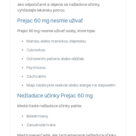
ako odporúčané a objavia sa nežiadúce účinky,
vyhľadajte lekársku pomoc.
Prejac 60 mg nesmie užívať
Prejac 60 mg nesmie užívať osoby, ktoré trpia:
Maniou alebo manickou depresiou.
Cukrovkou.
Ochorením pečene alebo obličiek.
Psychózou.
Záchvatmi.
Majú neobvyklé reakcie alebo alergie na dapoxetín.
Nežiadúce účinky Prejac 60 mg
Medzi časté nežiadúce účinky patria:
Bolesti hlavy
Zarudnutie tváre
Medzi menej časté, ale zaznamenané nežiadúce účinky