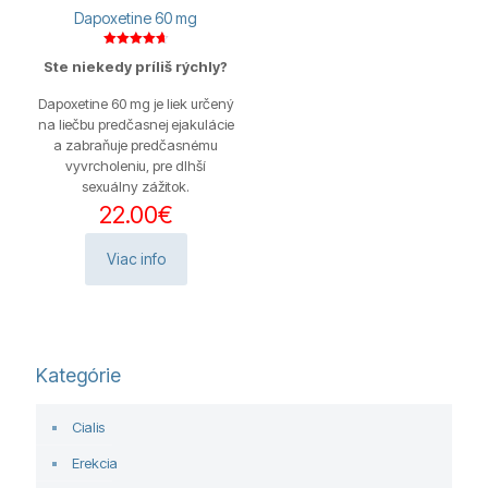
Dapoxetine 60 mg
Hodnotenie
Ste niekedy príliš rýchly?
4.67
z 5
Dapoxetine 60 mg je liek určený
na liečbu predčasnej ejakulácie
a zabraňuje predčasnému
vyvrcholeniu, pre dlhší
sexuálny zážitok.
22.00
€
Viac info
Kategórie
Cialis
Erekcia