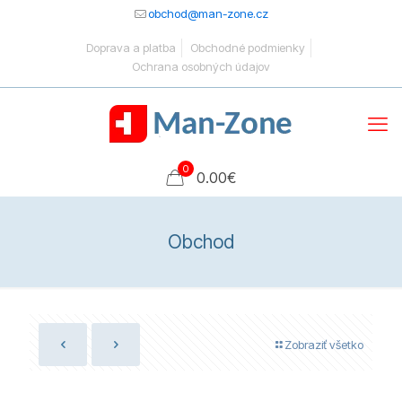
obchod@man-zone.cz
Doprava a platba
Obchodné podmienky
Ochrana osobných údajov
0
0.00
€
Obchod
Zobraziť všetko