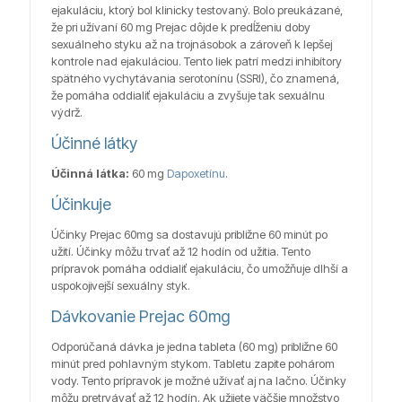
ejakuláciu, ktorý bol klinicky testovaný. Bolo preukázané,
že pri užívaní 60 mg Prejac dôjde k predĺženiu doby
sexuálneho styku až na trojnásobok a zároveň k lepšej
kontrole nad ejakuláciou. Tento liek patrí medzi inhibítory
spätného vychytávania serotonínu (SSRI), čo znamená,
že pomáha oddialiť ejakuláciu a zvyšuje tak sexuálnu
výdrž.
Účinné látky
Účinná látka:
60 mg
Dapoxetínu
.
Účinkuje
Účinky Prejac 60mg sa dostavujú približne 60 minút po
užití. Účinky môžu trvať až 12 hodín od užitia. Tento
prípravok pomáha oddialiť ejakuláciu, čo umožňuje dlhší a
uspokojivejší sexuálny styk.
Dávkovanie Prejac 60mg
Odporúčaná dávka je jedna tableta (60 mg) približne 60
minút pred pohlavným stykom. Tabletu zapite pohárom
vody. Tento prípravok je možné užívať aj na lačno. Účinky
môžu pretrvávať až 12 hodín. Ak užijete väčšie množstvo