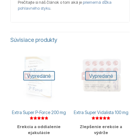
Prečítajte si náš článok o tom aká je
priemerná dĺžka
pohlavného styku
.
Súvisiace produkty
Vypredané
Vypredané
Extra Super P-Force 200 mg
Extra Super Vidalista 100 mg
Hodnotenie
Hodnotenie
Erekcia a oddialenie
Zlepšenie erekcie a
4.82
5.00
z 5
z 5
ejakulácie
výdrže