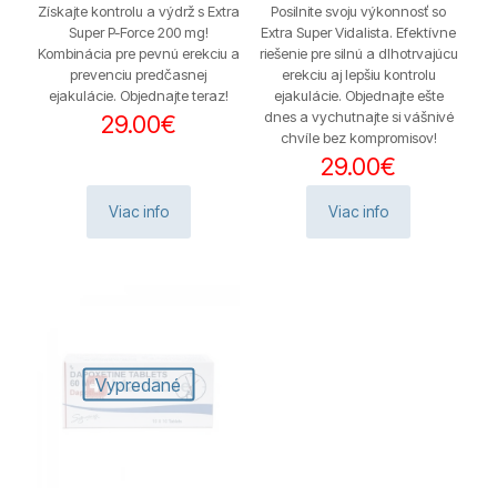
Získajte kontrolu a výdrž s Extra
Posilnite svoju výkonnosť so
Super P-Force 200 mg!
Extra Super Vidalista. Efektívne
Kombinácia pre pevnú erekciu a
riešenie pre silnú a dlhotrvajúcu
prevenciu predčasnej
erekciu aj lepšiu kontrolu
ejakulácie. Objednajte teraz!
ejakulácie. Objednajte ešte
dnes a vychutnajte si vášnivé
29.00
€
chvíle bez kompromisov!
29.00
€
Viac info
Viac info
Vypredané