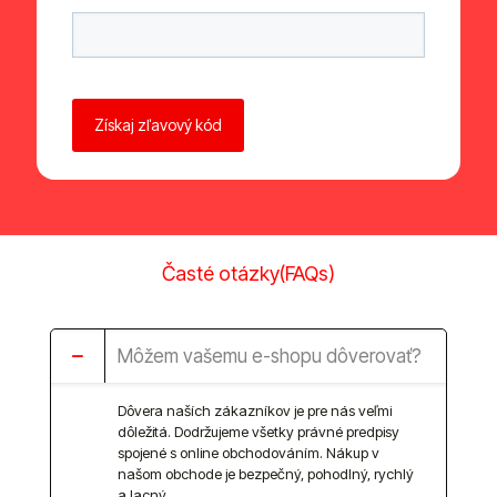
Ponechte toto pole prázdné.
Časté otázky(FAQs)
Môžem vašemu e-shopu dôverovať?
Dôvera naších zákazníkov je pre nás veľmi
dôležitá. Dodržujeme všetky právné predpisy
spojené s online obchodováním. Nákup v
našom obchode je bezpečný, pohodlný, rychlý
a lacný.