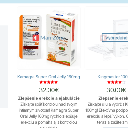
Vypredané
Kamagra Super Oral Jelly 160mg
Kingmaster 10
Hodnotenie
Hodnotenie
32.00
€
30.00
€
5.00
4.00
z 5
z 5
Zlepšenie erekcie a ejakulácie
Zlepšenie ere
Získajte späť kontrolu nad svojím
Získajte silu a výdrž s
intímnym životom! Kamagra Super
100mg! Efektívna podpor
Oral Jelly 160mg rýchlo zlepšuje
erekciu a lepší výkon.
erekciu a pomáha aj s kontrolou
teraz a zažite z