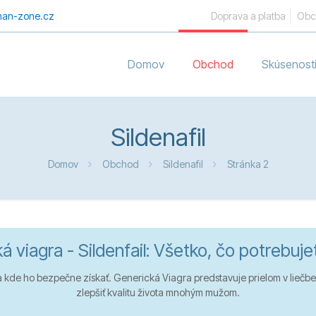
an-zone.cz
Doprava a platba
Obc
Domov
Obchod
Skúsenost
Sildenafil
Domov
Obchod
Sildenafil
Stránka 2
á viagra - Sildenfail: Všetko, čo potrebuje
 a kde ho bezpečne získať. Generická Viagra predstavuje prielom v liečbe
zlepšiť kvalitu života mnohým mužom.