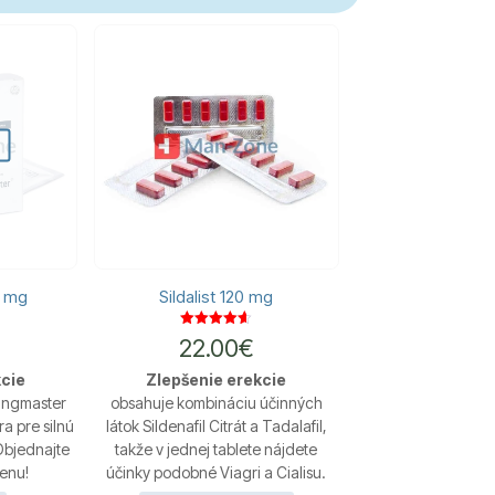
0 mg
Sildalist 120 mg
Hodnotenie
22.00
€
4.60
z 5
kcie
Zlepšenie erekcie
 Kingmaster
obsahuje kombináciu účinných
a pre silnú
látok Sildenafil Citrát a Tadalafil,
 Objednajte
takže v jednej tablete nájdete
menu!
účinky podobné Viagri a Cialisu.