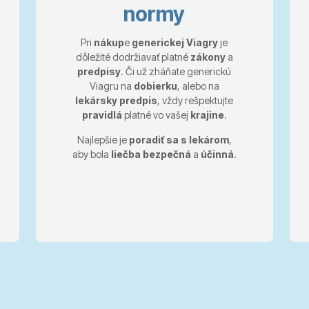
normy
Pri
nákup
e
generickej Viagry
je
dôležité dodržiavať platné
zákony
a
predpisy
. Či už zháňate generickú
Viagru na
dobierku
, alebo na
lekársky predpis
, vždy rešpektujte
pravidlá
platné vo vašej
krajine
.
Najlepšie je
poradiť sa s lekárom
,
aby bola
liečba
bezpečná
a
účinná
.