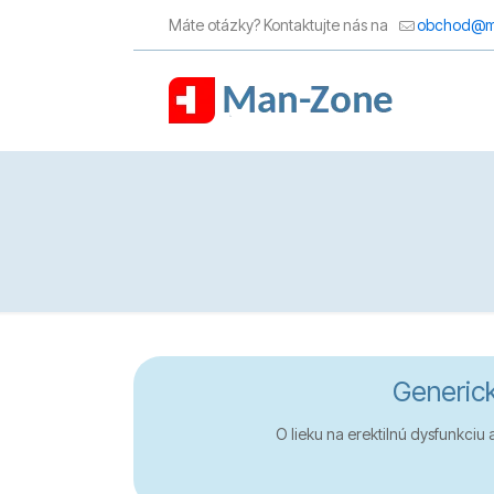
Máte otázky? Kontaktujte nás na
obchod@m
Generick
O lieku na erektilnú dysfunkciu