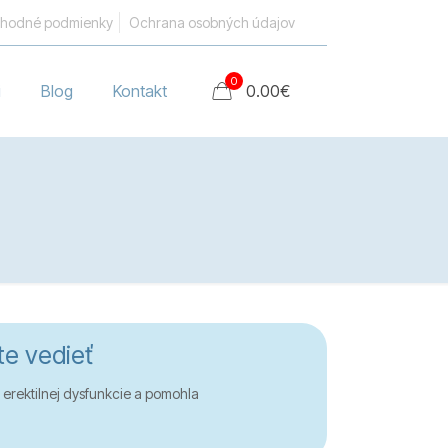
hodné podmienky
Ochrana osobných údajov
0
i
Blog
Kontakt
0.00
€
te vedieť
 erektilnej dysfunkcie a pomohla