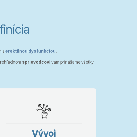
finícia
h s
erektilnou dysfunkciou
.
 prehľadnom
sprievodcovi
vám prinášame všetky
Vývoj