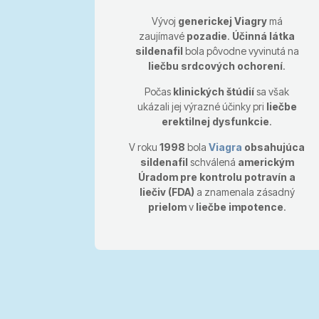
Vývoj
generickej Viagry
má
zaujímavé
pozadie
.
Účinná látka
sildenafil
bola pôvodne vyvinutá na
liečbu srdcových ochorení
.
Počas
klinických štúdií
sa však
ukázali jej výrazné účinky pri
liečbe
erektilnej dysfunkcie
.
V roku
1998
bola
Viagra
obsahujúca
sildenafil
schválená
americkým
Úradom pre kontrolu potravín a
liečiv (FDA)
a znamenala zásadný
prielom
v
liečbe impotence
.