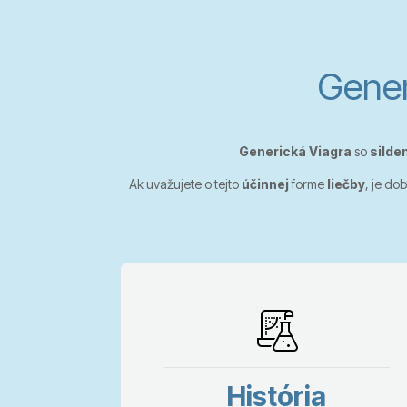
Generi
Generická Viagra
so
silde
Ak uvažujete o tejto
účinnej
forme
liečby
, je do
História