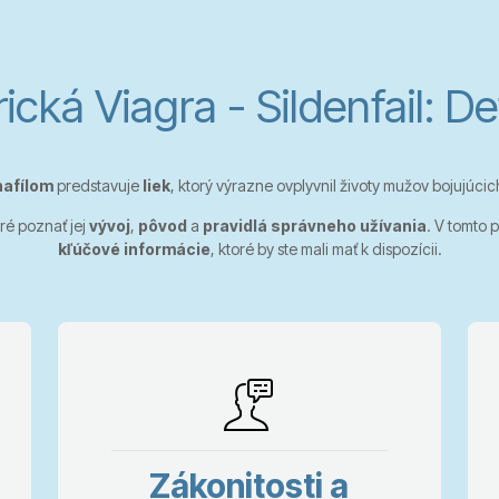
cká Viagra - Sildenfail: De
nafílom
predstavuje
liek
, ktorý výrazne ovplyvnil životy mužov bojujúcic
bré poznať jej
vývoj
,
pôvod
a
pravidlá správneho užívania
. V tomto
kľúčové informácie
, ktoré by ste mali mať k dispozícii.
Zákonitosti a