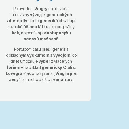
Po uvedení
Viagry
na trh začal
intenzívny
vývoj
jej
generických
alternatív
. Tieto
generiká
obsahujú
rovnakú
účinnú látku
ako originálny
liek
, no ponúkajú
dostupnejšiu
cenovú možnosť
.
Postupom času prešli generiká
dôkladným
výskumom
a
vývojom
, čo
dnes umožňuje
výber
z viacerých
foriem
– napríklad
generický Cialis
,
Lovegra
(často nazývaná „
Viagra pre
ženy
“) a mnoho ďalších
variantov
.