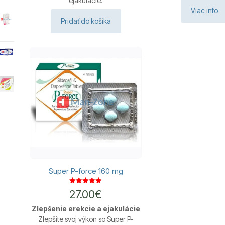
ejakulácie.
Viac info
Pridať do košíka
Super P-force 160 mg
Hodnotenie
27.00
€
4.92
z 5
Zlepšenie erekcie a ejakulácie
Zlepšite svoj výkon so Super P-