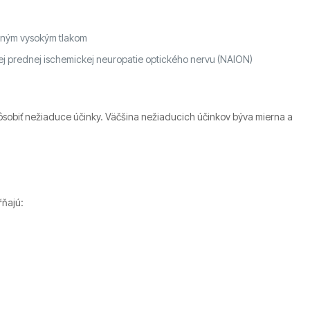
eným vysokým tlakom
ckej prednej ischemickej neuropatie optického nervu (NAION)
ôsobiť nežiaduce účinky. Väčšina nežiaducich účinkov býva mierna a
ŕňajú: