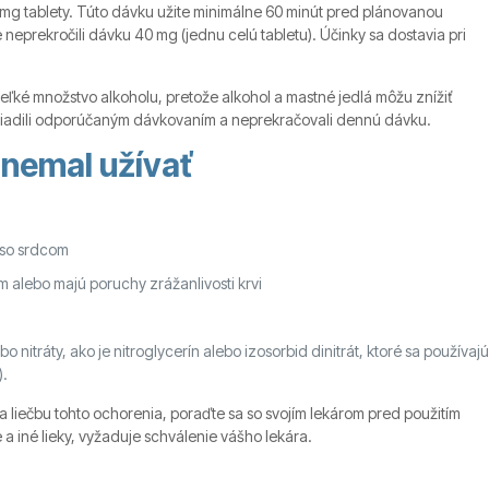
g tablety. Túto dávku užite minimálne 60 minút pred plánovanou
 neprekročili dávku 40 mg (jednu celú tabletu). Účinky sa dostavia pri
ľké množstvo alkoholu, pretože alkohol a mastné jedlá môžu znížiť
sa riadili odporúčaným dávkovaním a neprekračovali dennú dávku.
 nemal užívať
 so srdcom
 alebo majú poruchy zrážanlivosti krvi
 nitráty, ako je nitroglycerín alebo izosorbid dinitrát, ktoré sa používajú
).
na liečbu tohto ochorenia, poraďte sa so svojím lekárom pred použitím
 a iné lieky, vyžaduje schválenie vášho lekára.