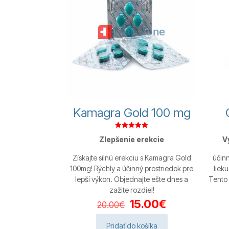
Kamagra Gold 100 mg
Hodnotenie
Zlepšenie erekcie
V
5.00
z 5
Získajte silnú erekciu s Kamagra Gold
účinn
100mg! Rýchly a účinný prostriedok pre
lieku
lepší výkon. Objednajte ešte dnes a
Tento 
zažite rozdiel!
Pôvodná
Aktuálna
15.00
€
20.00
€
cena
cena
bola:
je:
Pridať do košíka