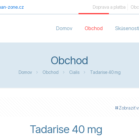
an-zone.cz
Doprava a platba
Obc
Domov
Obchod
Skúsenost
Obchod
Domov
Obchod
Cialis
Tadarise 40 mg
Zobraziť v
Tadarise 40 mg