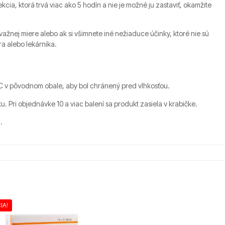
ekcia, ktorá trvá viac ako 5 hodín a nie je možné ju zastaviť, okamžite
važnej miere alebo ak si všimnete iné nežiaduce účinky, ktoré nie sú
ra alebo lekárnika.
C v pôvodnom obale, aby bol chránený pred vlhkosťou.
. Pri objednávke 10 a viac balení sa produkt zasiela v krabičke.
g
.
IA!