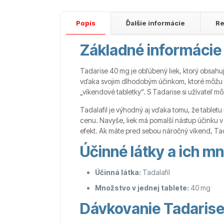
Popis
Ďalšie informácie
Re
Základné informácie 
Tadarise 40 mg je obľúbený liek, ktorý obsahuj
vďaka svojim dlhodobým účinkom, ktoré môžu tr
„víkendové tabletky“. S Tadarise si užívateľ mô
Tadalafil je výhodný aj vďaka tomu, že tabletu 
cenu. Navyše, liek má pomalší nástup účinku v
efekt. Ak máte pred sebou náročný víkend, Tad
Účinné látky a ich m
Účinná látka:
Tadalafil
Množstvo v jednej tablete:
40 mg
Dávkovanie Tadaris