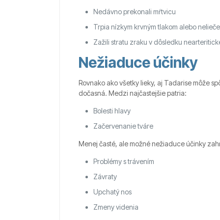
Nedávno prekonali mŕtvicu
Trpia nízkym krvným tlakom alebo nelieč
Zažili stratu zraku v dôsledku nearteriti
Nežiaduce účinky
Rovnako ako všetky lieky, aj Tadarise môže sp
dočasná. Medzi najčastejšie patria:
Bolesti hlavy
Začervenanie tváre
Menej časté, ale možné nežiaduce účinky zah
Problémy s trávením
Závraty
Upchatý nos
Zmeny videnia