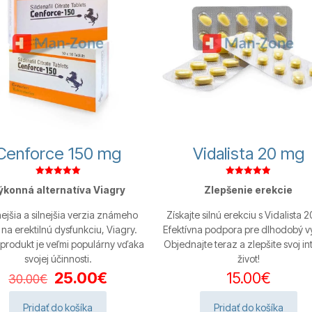
Cenforce 150 mg
Vidalista 20 mg
Hodnotenie
Hodnotenie
ýkonná alternatíva Viagry
Zlepšenie erekcie
5.00
4.88
z 5
z 5
ejšia a silnejšia verzia známeho
Získajte silnú erekciu s Vidalista 
 na erektilnú dysfunkciu, Viagry.
Efektívna podpora pre dlhodobý v
produkt je veľmi populárny vďaka
Objednajte teraz a zlepšite svoj in
svojej účinnosti.
život!
Pôvodná
Aktuálna
25.00
€
15.00
€
30.00
€
cena
cena
bola:
je:
Pridať do košíka
Pridať do košíka