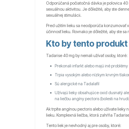
Odporúčaná počiatočná dávka je polovica 40 m
sexuálnou aktivitou. Je dôležité, aby ste denne
sexuálnej stimulácii.
Pred užitím lieku sa neodporúča konzumovať ve
účinnosť lieku. Rovnako je dôležité, aby ste 
Kto by tento produkt
Tadarise 40 mg by nemali užívať osoby, ktoré:
Prekonali infarkt alebo majú iné problémy
Trpia vysokým alebo nízkym krvným tlakom
Sú alergické na Tadalafil
Užívajú lieky obsahujúce oxid dusnatý alebo
na liečbu angíny pectoris (bolesti na hrudi
Ak trpíte angínou pectoris alebo užívate lieky 
lieku. Komplexná liečba, ktorá zahŕňa Tadarise
Tento liek je nevhodný aj pre osoby, ktoré: