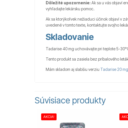
Dôležité upozornenie:
Ak sa u vás objaví er
vyhľadajte lekársku pomoc.
Ak sa ktorýkoľvek nežiaduci účinok objaví v zá
uvedené v tomto texte, kontaktujte svojho leká
Skladovanie
Tadarise 40 mg uchovávajte pri teplote 5-30°
Tento produkt sa zasiela bez príbalového letáku
Mám skladom aj slabšiu verziu
Tadarise 20 m
Súvisiace produkty
AKCIA!
AKC