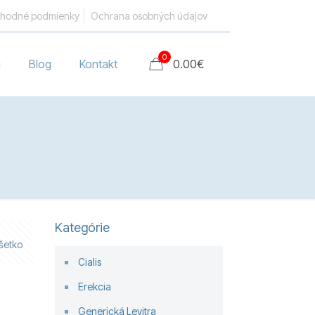
hodné podmienky
Ochrana osobných údajov
0
i
Blog
Kontakt
0.00
€
Kategórie
šetko
Cialis
Erekcia
Generická Levitra