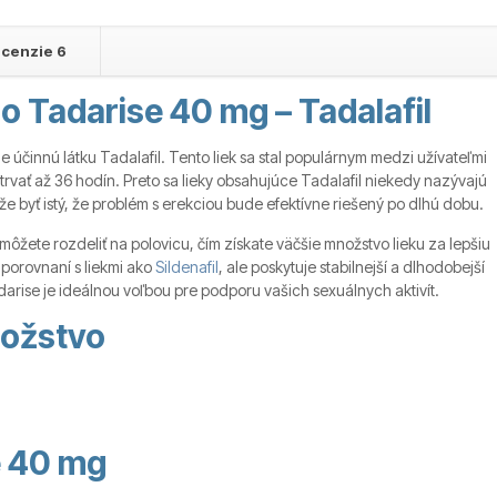
cenzie
6
o Tadarise 40 mg – Tadalafil
e účinnú látku Tadalafil. Tento liek sa stal populárnym medzi užívateľmi
vať až 36 hodín. Preto sa lieky obsahujúce Tadalafil niekedy nazývajú
že byť istý, že problém s erekciou bude efektívne riešený po dlhú dobu.
môžete rozdeliť na polovicu, čím získate väčšie množstvo lieku za lepšiu
 porovnaní s liekmi ako
Sildenafil
, ale poskytuje stabilnejší a dlhodobejší
arise je ideálnou voľbou pre podporu vašich sexuálnych aktivít.
nožstvo
e 40 mg