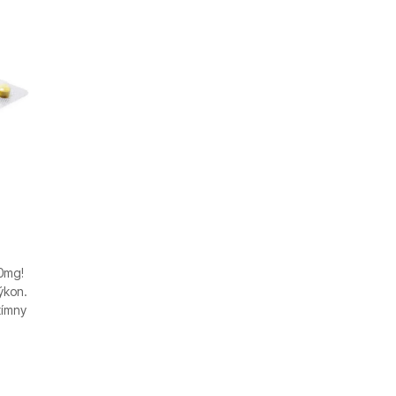
20mg!
ýkon.
tímny