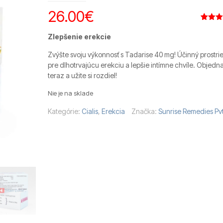
26.00
€
Hodnot
6
5.00
z 
Zlepšenie erekcie
základe
zákazní
Zvýšte svoju výkonnosť s Tadarise 40 mg! Účinný prostri
recenzií
pre dlhotrvajúcu erekciu a lepšie intímne chvíle. Objedna
teraz a užite si rozdiel!
Nie je na sklade
Kategórie:
Cialis
,
Erekcia
Značka:
Sunrise Remedies Pvt