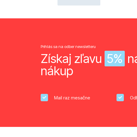
20.00€.
15.00€.
Prihlás sa na odber newsletteru
Získaj zľavu
5%
na
nákup
Mail raz mesačne
Odh