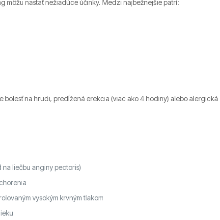
mg môžu nastať nežiadúce účinky. Medzi najbežnejšie patrí:
 bolesť na hrudi, predĺžená erekcia (viac ako 4 hodiny) alebo alergická
d na liečbu anginy pectoris)
chorenia
trolovaným vysokým krvným tlakom
lieku