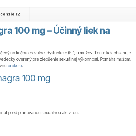
cenzie
12
ra 100 mg – Účinný liek na
určený na liečbu erektilnej dysfunkcie (ED) u mužov. Tento liek obsahuje
 a vedecky overený pre zlepšenie sexuálnej výkonnosti. Pomáha mužom,
evnú
erekciu
.
uhagra 100 mg
minút pred plánovanou sexuálnou aktivitou.