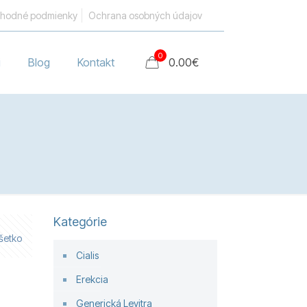
hodné podmienky
Ochrana osobných údajov
0
i
Blog
Kontakt
0.00
€
Kategórie
šetko
Cialis
Erekcia
Generická Levitra