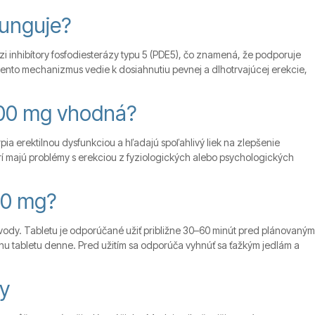
unguje?
i inhibítory fosfodiesterázy typu 5 (PDE5), čo znamená, že podporuje
Tento mechanizmus vedie k dosiahnutiu pevnej a dlhotrvajúcej erekcie,
100 mg vhodná?
rpia erektilnou dysfunkciou a hľadajú spoľahlivý liek na zlepšenie
rí majú problémy s erekciou z fyziologických alebo psychologických
00 mg?
vody. Tabletu je odporúčané užiť približne 30–60 minút pred plánovaným
nu tabletu denne. Pred užitím sa odporúča vyhnúť sa ťažkým jedlám a
y