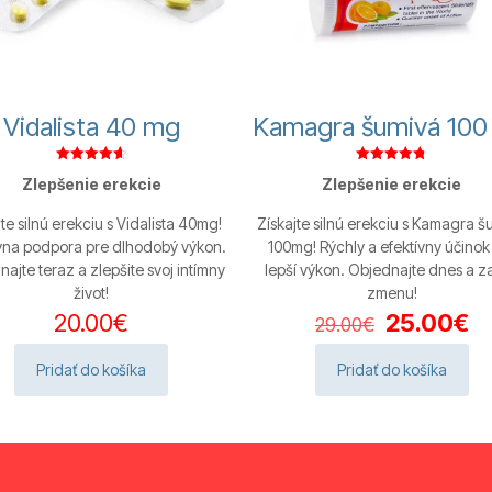
Vidalista 40 mg
Kamagra šumivá 100
Hodnotenie
Hodnotenie
Zlepšenie erekcie
Zlepšenie erekcie
4.67
4.75
z 5
z 5
jte silnú erekciu s Vidalista 40mg!
Získajte silnú erekciu s Kamagra š
ívna podpora pre dlhodobý výkon.
100mg! Rýchly a efektívny účinok
ajte teraz a zlepšite svoj intímny
lepší výkon. Objednajte dnes a za
život!
zmenu!
Pôvodná
Ak
20.00
€
25.00
€
29.00
€
cena
c
bola:
je:
Pridať do košíka
Pridať do košíka
29.00€.
25