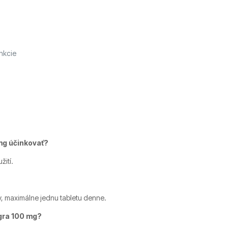
unkcie
 mg účinkovať?
žití.
, maximálne jednu tabletu denne.
gra 100 mg?