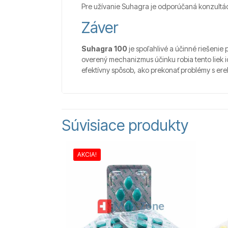
Pre užívanie Suhagra je odporúčaná konzultác
Záver
Suhagra 100
je spoľahlivé a účinné riešenie 
overený mechanizmus účinku robia tento liek 
efektívny spôsob, ako prekonať problémy s erek
Súvisiace produkty
AKCIA!