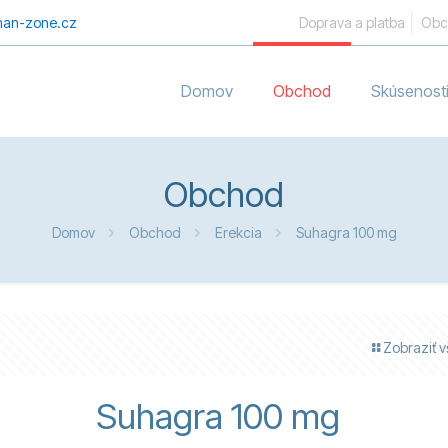
an-zone.cz
Doprava a platba
Obc
Domov
Obchod
Skúsenost
Obchod
Domov
Obchod
Erekcia
Suhagra 100 mg
Zobraziť v
Suhagra 100 mg