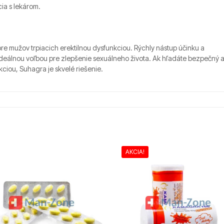
ia s lekárom.
pre mužov trpiacich erektilnou dysfunkciou. Rýchly nástup účinku a
ideálnou voľbou pre zlepšenie sexuálneho života. Ak hľadáte bezpečný 
ciou, Suhagra je skvelé riešenie.
AKCIA!