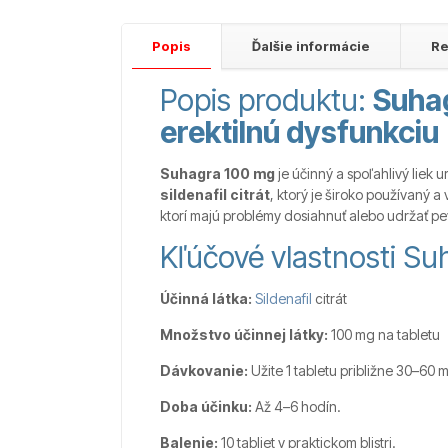
Popis
Ďalšie informácie
Re
Popis produktu:
Suhag
erektilnú dysfunkciu
Suhagra 100 mg
je účinný a spoľahlivý liek 
sildenafil citrát
, ktorý je široko používaný
ktorí majú problémy dosiahnuť alebo udržať p
Kľúčové vlastnosti S
Účinná látka:
Sildenafil
citrát
Množstvo účinnej látky:
100 mg na tabletu
Dávkovanie:
Užite 1 tabletu približne 30–60 
Doba účinku:
Až 4–6 hodín.
Balenie:
10 tabliet v praktickom blistri.