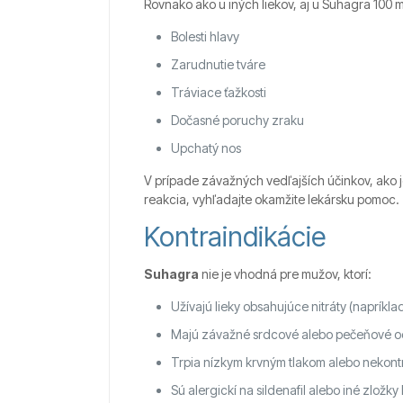
Rovnako ako u iných liekov, aj u Suhagra 100 
Bolesti hlavy
Zarudnutie tváre
Tráviace ťažkosti
Dočasné poruchy zraku
Upchatý nos
V prípade závažných vedľajších účinkov, ako je
reakcia, vyhľadajte okamžite lekársku pomoc.
Kontraindikácie
Suhagra
nie je vhodná pre mužov, ktorí:
Užívajú lieky obsahujúce nitráty (napríkla
Majú závažné srdcové alebo pečeňové o
Trpia nízkym krvným tlakom alebo nekon
Sú alergickí na sildenafil alebo iné zložky 