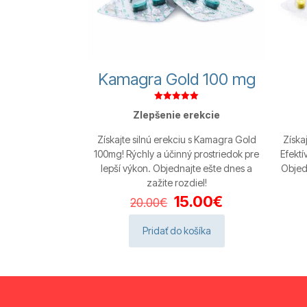
Kamagra Gold 100 mg
Hodnotenie
Zlepšenie erekcie
5.00
z 5
Získajte silnú erekciu s Kamagra Gold
Získa
100mg! Rýchly a účinný prostriedok pre
Efekt
lepší výkon. Objednajte ešte dnes a
Objedn
zažite rozdiel!
Pôvodná
Aktuálna
15.00
€
20.00
€
cena
cena
bola:
je:
Pridať do košíka
20.00€.
15.00€.