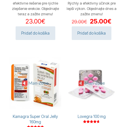
efektívne riešenie pre rýchle
Rýchly a efektívny účinok pre
zlepšenie erekcie. Objednajte
lepší výkon. Objednajte dnes a
teraz a zažite zmenu!
zažite zmenu!
Pôvodná
Aktuá
23.00
€
25.00
€
29.00
€
cena
cena
bola:
je:
Pridať do košíka
Pridať do košíka
29.00€.
25.00
Kamagra Super Oral Jelly
Lovegra 100 mg
160mg
Hodnotenie