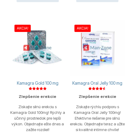
AKCIA!
AKCIA!
Kamagra Gold 100 mg
Kamagra Oral Jelly 100 mg
Hodnotenie
Hodnotenie
Zlepšenie erekcie
Zlepšenie erekcie
5.00
4.50
z 5
z 5
Získajte silnú erekciu s
Získajte rýchlu podporu s
Kamagra Gold 100mg! Rýchly a
Kamagra Oral Jelly 100mg!
účinný prostriedok pre lepší
Efektívne riešenie pre silnú
výkon. Objednajte ešte dnes a
erekciu. Objednajte teraz a užite
zažite rozdiel!
si kvalitné intímne chvíle!