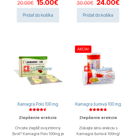
Pôvodná
Aktuálna
Pôvodná
Aktuá
15.00
€
24.00
€
20.00
€
30.00
€
cena
cena
cena
cena
bola:
je:
bola:
je:
Pridať do košíka
Pridať do košíka
20.00€.
15.00€.
30.00€.
24.00
AKCIA!
Kamagra Polo 100 mg
Kamagra šumivá 100 mg
Hodnotenie
Hodnotenie
Zlepšenie erekcie
Zlepšenie erekcie
4.63
4.75
z 5
z 5
Chcete zlepšiť svoj intimný
Získajte silnú erekciu s
život? Kamagra Polo 100mg je
Kamagra šumivá 100mg!