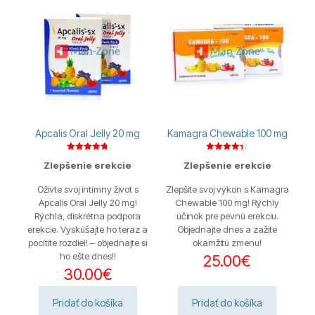
Apcalis Oral Jelly 20 mg
Kamagra Chewable 100 mg
Hodnotenie
Hodnotenie
Zlepšenie erekcie
Zlepšenie erekcie
4.75
4.33
z 5
z 5
Oživte svoj intímny život s
Zlepšite svoj výkon s Kamagra
Apcalis Oral Jelly 20 mg!
Chewable 100 mg! Rýchly
Rýchla, diskrétna podpora
účinok pre pevnú erekciu.
erekcie. Vyskúšajte ho teraz a
Objednajte dnes a zažite
pocítite rozdiel! – objednajte si
okamžitú zmenu!
ho ešte dnes!!
25.00
€
30.00
€
Pridať do košíka
Pridať do košíka