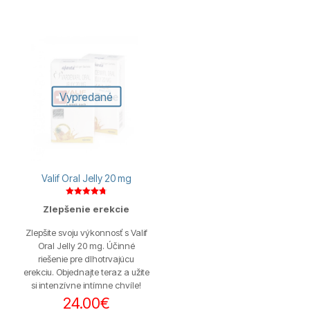
Vypredané
Valif Oral Jelly 20 mg
Hodnotenie
Zlepšenie erekcie
4.75
z 5
Zlepšite svoju výkonnosť s Valif
Oral Jelly 20 mg. Účinné
riešenie pre dlhotrvajúcu
erekciu. Objednajte teraz a užite
si intenzívne intímne chvíle!
24.00
€