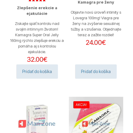
Kamagra pre ženy
4.67
Hodnotenie
z 5
Zlepšenie erekcie a
5.00
z 5
Objavte novú úroveň intimity s
ejakulácie
Lovegra 100mg! Viagra pre
Získajte späť kontrolu nad
ženy na zvýšenie sexuálnej
svojím intímnym životom!
túžby a vzrušenia. Objednajte
Kamagra Super Oral Jelly
teraz a zažite rozdiel!
160mg rýchlo zlepšuje erekciu a
24.00
€
pomáha aj s kontrolou
ejakulácie.
32.00
€
Pridať do košíka
Pridať do košíka
AKCIA!