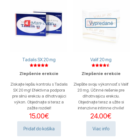
Vypredané
Tadalis SX 20 mg
Valif 20 mg
Hodnotenie
Hodnotenie
Zlepšenie erekcie
Zlepšenie erekcie
5.00
4.43
z 5
z 5
Získajte lepšiu kontrolu s Tadalis
Zlepšite svoju výkonnosť s Valif
SX 20 mg! Efektívna podpora
20 mg. Účinné riešenie pre
pre silnú erekciu a dlhotrvajúci
dlhotrvajúcu erekciu.
výkon. Objednajte si teraz a
Objednajte teraz a užite si
zažite rozdiel!
intenzívne intímne chvíle!
15.00
€
24.00
€
Pridať do košíka
Viac info