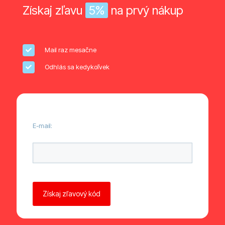
Získaj zľavu
5%
na prvý nákup
Mail raz mesačne
Odhlás sa kedykoľvek
E-mail:
Ponechte toto pole prázdné.